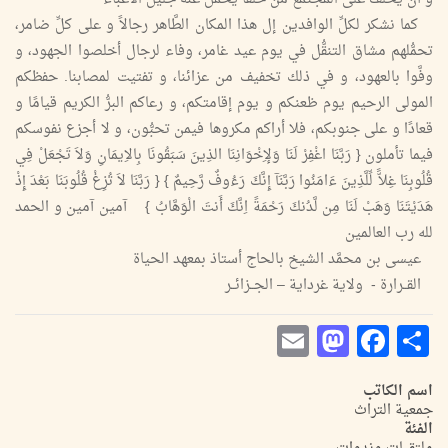
كما نشكر لكلِّ الوافدين إل هذا المكان الطَّاهر رجالاً و على كلِّ ضامر،
تحمُّلهم مشاق التنقُّل في يوم عيد غامر، وفاء لرجال أخلصوا الجهود، و
وفَّوا بالعهود، و في ذلك تخفيف من عزائنا، و تفتيت لمصابنا. حفظكم
المولى الرحيم يوم ظعنكم و يوم إقامتكم، و رعاكم البرُّ الكريم قيامًا و
قعادًا و على جنوبكم، فلا أراكم مكروها فيمن تحبُّون، و لا أجزع نفوسكم
فيما تأملون { رَبَّنَا اغْفِرْ لَنَا وَلإِخْوَانِنَا الذِينَ سَبَقُونَا بِالاِيمَانِ وَلاَ تَجْعَلْ فِي
قُلُوبِنَا غِلاًّ لِّلَّذِينَ ءَامَنُوا رَبَّنَآ إِنَّكَ رَءُوفٌ رَّحِيمٌ } { رَبَّنَا لاَ تُزِغْ قُلُوبَنَا بَعْدَ إِذْ
هَدَيْتَنَا وَهَبْ لَنَا مِن لَّدُنكَ رَحْمَةً اِنَّكَ أَنتَ الْوَهَّابُ } آمين آمين و الحمد
لله رب العالمين
عيسى بن محمَّد الشيخ بالحاج أستاذ بمعهد الحياة
القــرارة - ولاية غرداية – الجــزائــر
Mastodon
Email
Facebook
Share
اسم الكاتب
جمعية التراث
الفئة