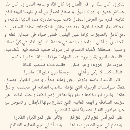
الفكر إذا كان عيًّا، و آفة اللِّسان إذا كان ليًّا، و عاهة البيان إذا كان نيًّا،
إحساسٌ عميق، و إدراك دقيقٌ، و منطق لصيقٌ بي أمام فقيدنا اليوم الذي
انتابته فترة من المرض العضال كانت سبب مغادرته هذه الدنيا الفانية، و
التحاقه بدار الخلد الباقية، بعد عمرٍٍ حافلٍ بالمكرمات تجاوز السبعين، و
دهرٍ كاملٍ بالمنجزات نراها عين اليقين، قضى صباه في ميدان العلم و
التَّحصيل، و أفنى سواده و بياضه في خدمة الصالح العام في كلِّ مسلك
و سبيل، متحمِّلا الأعباء الجسام، في ظروف صعبة شحت فيه التَّضحية،
و قلَّت فيه المروءة، و نزرت فيه الشهامة مردِّدا مقولة الشاعر الحكيم.
مررت على المروءة و هي تبكي فقـلت عـلام تنتحب الفتـاة
فقالت كيف لا أبكي و أهلي جميعًا دون خلق الله ماتـــوا
كان الأستاذ قاسم بكوش رجل زمانه بحقٍّ، و فتى الفتيان بصدقٍ،
يتمتَّع بمواصفات الرجولة التيِّ تؤهله مناصب القيادة في مجتمعه، و لعل
أهمَّها - والتيِّ نزر قوَّادها و نذر روَّادها في زمن الدَّعة و حبِّ الذات - هي
العزيمة الصادقة و الهمة العالية، التيِّ تتقارع دونها الأبطال، و تخوض من
أجلها ميادين القتال تصديقًا لمقولة المتنبيِّ
عَلى قَدرِ أَهلِ العَزمِ تَأتي العَزائِمُ وَتَأتي عَلى قَدرِ الكِرامِ المَكارِمُ
وَتَعظُمُ في عَينِ الصَغيرِ صِغارُها وَتَصغُرُ في عَينِ العَظيمِ العَظائِمُ