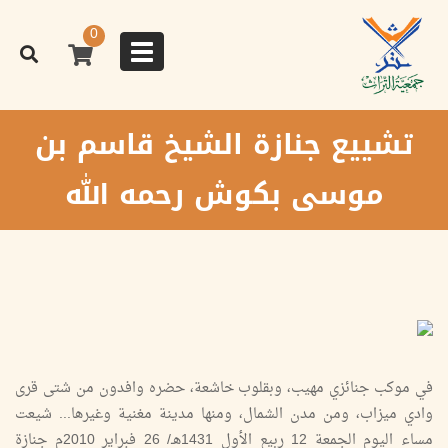
تجاوز
إلى
0
المحتوى
Toggle
الرئيسي
navigation
تشييع جنازة الشيخ قاسم بن
موسى بكوش رحمه الله
في موكب جنائزي مهيب، وبقلوب خاشعة، حضره وافدون من شتى قرى
وادي ميزاب، ومن مدن الشمال، ومنها مدينة مغنية وغيرها... شيعت
مساء اليوم الجمعة 12 ربيع الأول 1431هـ/ 26 فبراير 2010م جنازة