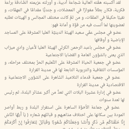
لقد أكسبته همَّته العالية شجاعة أدبية، و أورثته عزيمته الصَّادقة براعة
فكرية، فكان بطلاً مغوارًا في المعضلات، و جنديًّا مقدامًا في المهمَّات، و
نقيبًا حكيمًا في الملمَّات، و من ثمَّ كانت مختلف المجالس و الهيئات تطلبه
لعضويتها لما أنست فيه من قوَّة و أمانة فهو:
عضو في مجلس عمِّي سعيد الهيئة الدينيَّة العليا المشرفة على المساجد
الإباضية و أوقافها
عضو في مجلس باعبد الرحمن الكرثي الهيئة العليا لأعيان وادي ميزاب
الذي يعنى بالشؤون العامة و القضايا الاجتماعية
عضو في جمعية الحياة المشرفة على التَّعليم الحرِّ بمختلف مراحله، و
المؤسسات الثقافية والتربوية التابعة لها في مدينة القرارة
عضو في جمعية قدماء التلاميذ السَّاهرة على الشؤون الاجتماعية و
الاقتصادية في مدينة القرارة
عضو في إدارة عشيرة البلات التي تعدُّ من أكبر عشائر البلدة، ثم رئيس
لها لعدة سنوات
عضو في جماعة الأخوَّة الساهرة على استقرار البلدة و ربط أواصر
المودة بين سكانها على اختلاف مذاهبهم و قبائلهم شعاره { يَآ أَيـُّهَا النَّاسُ
إِنَّا خَلَقْنَاكُم مِّن ذَكَرٍ وَأُنثَىا وَجَعَلْنَاكُمْ شُعُوبًا وَقَبَآئِلَ لِتَعَارَفُوا إِنَّ أَكْرَمَكُمْ