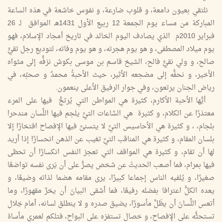
نلتقي بعيون دامعة، و قلوب ضارعة، و نفوس خاشعة في هذه الساعة
المباركة من مساء يوم الجمعة 12 ربيع الأول 1431هـ الموافق لـ 26
فبراير 2010م الذي يصادف اليوم الخالد في تاريخ أمجاد الإسلام، فهو
يوم ميلاد المصطفى، و هو يوم هجرته، و هو يوم وفاته، لتوديع رجل تقيٍّ
صالح، و ولي نقيٍّ فالح، الشيخ قاسم بن موسى بكوش نزفُّه إلى مثواه
الأخير، و نحفُّه إلى مضجعه الأثير، حيث الأحبةُ محمدٌ و صحبُه، في
رياض الجنان يرتعون، وفي جوار الرفيق الأعلى ينعمون.
أيُّها الأحبة الأكارم، كثيرة هي المواطن التي يُرتجُّ فيها على المرء
معتذرًا عن الكلام، و كثيرة هي السَّاعات التيِّ يلجم فيها اللِّسان مندحرا
بلجام، ، و كثيرة هي الأحاسيس التيِّ لا يتسنىَّ فيها الإفصاح افتخارًا إلا
بلسان المقام، و كثيرة هي المناقب التيِّ تغيب عن الذهن انحسارًا إذا أريد
لها أن تقام، و كثيرة هي المواقف التي تعجز النفس انكسارًا أن تحظى
فيها بمرام، فما أصعب الحديثَ عن شخص يصرُّ على أن يَرى نفسه تواضعًا
صغيرًا، و يُلفيه الناس إجماعا كبيرًا، يرى مقامه هضما لذاته وضيعًا، و
يعده الكلُّ اعترافا بفضله رفيعًا، فما أشقى البيانَ أن يخرَّ مقهورًا، وما
أتعس اللِّسانَ أن يظَلَّ مأسورًا، يضيق صدره و لا ينطلق لسانه، أمام خِلال
تستحثُّه على الإفصاح، و خصال تستفزه على البواح، فتلكم لعمري مأساة