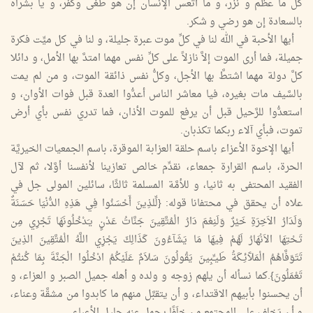
كلِّ ما عظم و نزر، و ما أتعس الإنسان إن هو طغى وكفر، و يا بشراه
بالسعادة إن هو رضي و شكر.
أيها الأحبة في الله لنا في كلِّ موت عبرة جليلة، و لنا في كل ميِّت فكرة
جميلة، فما أرى الموت إلاَّ نازلاً على كلِّ نفس مهما امتدَّ بها الأمل، و دائلا
كلَّ دولة مهما اشتطَّ بها الأجل، وكلُّ نفس ذائقة الموت، و من لم يمت
بالسَّيف مات بغيره، فيا معاشر الناس أعدُّوا العدة قبل فوات الأوان، و
استعدُّوا للرَّحيل قبل أن يرفع للموت الأذان، فما تدري نفس بأي أرض
تموت، فبأي آلاء ربكما تكذبان.
أيها الإخوة الأعزاء باسم حلقة العزابة الموقرة، باسم الجمعيات الخيريَّة
الحرة، باسم القرارة جمعاء، نقدِّم خالص تعازينا لأنفسنا أوَّلا، ثم لآل
الفقيد المحتفى به ثانيا، و للأمَّة المسلمة ثالثًا، سائلين المولى جل في
علاه أن يحقق في محتفانا قوله: {لِّلذِينَ أَحْسَنُوا فِي هَذِهِ الدُّنْيَا حَسَنَةٌ
وَلَدَارُ الاَخِرَةِ خَيْرٌ وَلَنِعْمَ دَارُ الْمُتَّقِينَ جَنَّاتُ عَدْنٍ يـَدْخُلُونَهَا تَجْرِي مِن
تَـحْتِهَا الاَنْهَارُ لَهُمْ فِيهَا مَا يَشَآءُونَ كَذَالِكَ يَجْزِي اللَّهُ الْمُتَّقِينَ الذِينَ
تَتَوَفَّاهُمُ الْمَلآَئِـكَةُ طَيـِّبِينَ يَقُولُونَ سَلاَمٌ عَلَيْكُمُ ادْخُلُوا الْجَنَّةَ بِمَا كُنتُمْ
تَعْمَلُونَ}.كما نسأله أن يلهم زوجه و ولده و أهله جميل الصبر و العزاء، و
أن يحسنوا بأبيهم الاقتداء، و أن يتقبَّل منهم ما كابدوا من مشقَّة وعناء،
و أن يَخلف على المجتمع من خلَفًا يحمل عنه جليل الأعباء