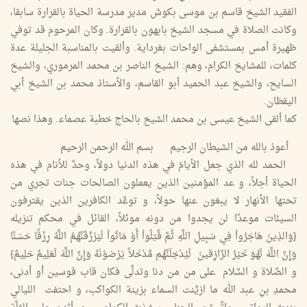
الفقيد الشيخ قاسم بن موسى بكوش مدير مدرسة الحياة بالقرارة سابقا،
وكانت الصلاة في مسجد الشيخ بابهون بالقرارة. وكان المرحوم قد توفي
ظهيرة أمس بمستشفى الواحات بغرداية. وألقيت بالمناسبة الجليلة عدة
كلمات، للمشايخ الكرام، وهم: الشيخ الناصر بن محمد المرموري، والشيخ
السايح، والشيخ عبد الحميد أبو القاسم، والأستاذ محمد بن الشيخ أبي
اليقظان.
كما ألقى الشيخ عيسى بن محمد الشيخ بالحاج خطبة عصماء. وهذا نصها
أعوذ بالله من الشيطان الرجيم بسم الله الرحمن الرحيم
الحمد لله الذي جعل الأيامَ في هذه الدنيا دولاً، وحدَّ للأنام في هذه
الحياة أجلاً، و عد المؤمنين الذين يعملون الصالحات جنات تجري من
تحتها الأنهار لا يبغون عنها حولاً، و توعَّد الكافرين الذين يقترفون
السيئات موعدًا لن يجدوا من دونه موئلاً، القائل في محكم تنزيله
{وَالذِينَ هَاجَرُواْ فِي سَبِيلِ اللَّهِ ثُمَّ قُتِلُواْ أَوْ مَاتُواْ لَيَرْزُقَنَّهُمُ اللَّهُ رِزْقًا حَسَنًا
وَإِنَّ اللَّهَ لَهُوَ خَيْرُ الرَّازِقينَ لَيُدْخِلَنَّهُم مَّدْخَلاً يَرْضوْنَهُ وَإِنَّ اللَّهَ لَعَلِيمٌ حَلِيمٌ}
و الصَّلاة و السَّلام على من من دنا وتدلَّى فكان قاب قوسين أو أدنى،
محمدِ بنِ عبد الله ما ازيَّنت السماء بزينة الكواكب، و احتفت الليالي