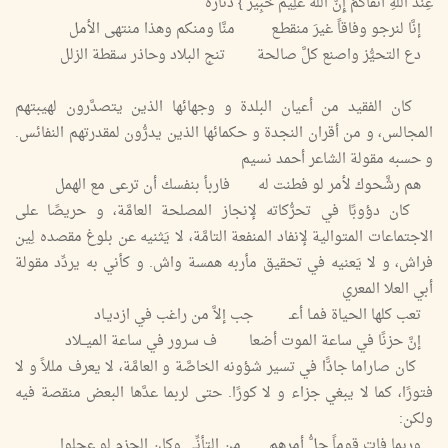
عِندَ اللَّهِ أَتْقَاكُمُ إِنَّ اللَّهَ عَلِيمٌ خَبِيرٌ } دثاره
إنَّا لنرجو وفاقاً غيرَ منقطـع منَّا ومنكم وهذا منتهى الأمل
دع التحيُّز واصنع كلَّ صالحة تنج البلاد وحاذر سقطة الزلل
كان الفقيد من أعيان البلدة و وجهائها الذين يتصدَّرون لهيبتهم
المجالس، و من أقران النجدة و حكمائها الذين يدرُّون لمقدرتهم النفائس.
و حسبه مقولة الشاعر أحمد نسيم
هم رشَّحوك لأمر لو فطنت له فاربأ بنفسك أن ترعى مع الهمل
كان دؤوبًا في تحرُّكاته لإنجاز المصلحة العامَّة، و حريصًا على
الاجتماعات المتوالية لإنفاد المنفعة التامَّة، لا يَثنيه عن بلوغ مقصده لِين
فراش، و لا يَعنيه في تحقيق مأربه همسة واش. و كأني به يردِّد مقولة
أبي العلا المعري
تعب كلها الحياة فمـا أعـ جب إلاَّ من راغب في ازديـاد
إنَّ حزنًا في ساعة الموت أضعا ف سرور في ساعة الميــلاد
كان صاراما جادًّا في تسير شؤونه الخاصَّة و العامَّة، لا يعرف مللاً و لا
فتورًا، كما لا يبغي جزاء و لا كورًا. حتى لربما عدَّها البعض منقصة فيه
ولكن:
وربما فات قوماً جلُّ أمرهم من التأنِّي وكان الحزم لو عجلوا.