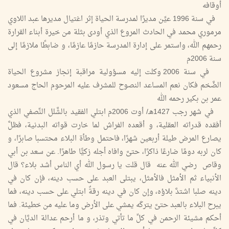
أوقافه
في سنة 1996 عيِّن مديرًا لمدرسة الحياة إثر اغتيال مديرها عبد اللاوي
مرموري محمد في الحادث المروع الذي أودى بثلة من خيرة أبناء القرارة
رحمهم الله، واستمر على إدارة المدرسة حازمًا عازمًا، و ضابطًا ملازمًا إلى
سنة 2006م
في سنة 2006 وكلت إليه مسؤولية مراقبة إنجاز مشروع الحياة
الضَّخم فكان نعم المساعد النصوح للمشرف عليه المرحوم الحاج مسعود
عمر بن بكير رحمه الله
في شهر رجب 1427هـ/ أوت 2006م ابتلي الفقيد بالشَّلل النِّصفي الذي
أفقده قدراته العقلية، و أقعده الفراش لما خارت قواته البدنية، فظلَّ
يصارع المرض طيلة أربعين شهرًا، فاحتمل وطأة البلاء محتسبا صابرًا، و
كان لربه دومًا ضارعًا ذاكرًا، حتىَّ وافاه أجله زكيًّا طاهرًا. عن سعد بن أبي
وقاص رضي الله عنه قال قلت يا رسول الله أي الناس أشد بلاء؟ قال
الأنبياء ثم الأمثل فالأمثل، يبتلى العبد على حسب دينه، فإن كان في
دينه صلبا اشتدَّ بلاؤه، وإن كان في دينه رقةٌ ابتلي على حسب دينه، فما
يبرح البلاء بالعبد حتىَّ يتركَه يمشي على الأرض وما عليه من خطيئة. فما
أحكم مشيئة الرحمن في كلِّ ما تأتي وتذر، و ما أرحم عدالة الديَّان في