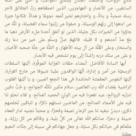
بنديِّ الرواتب، واتَّسقت الجنان ببشذيِّ الكواعب، و أثنيِّ على الثلَّة
السابقين، من الأنصار و المهاجرين، الذين اصطفاهم ربُّ الخلائق لآخر
رسله صحبةً و بناةً، و واختارهم لخير أممه نجومًا و هداةً. فكانوا خيَرة
من ابتغوا إلى ربِّهم الوسيلة، و صفوةَ من زيَّنوا سماء الفضيلة، و ثلَّة من
جاؤوا من الخيرات بكل جليلة، الذين لو أنفق أحدنا ملء الأرض ذهبا ما
بلغ مدَّ أحدهم و لا قليله. فاللهمَّ صلِّ وسلّْم على خير من دعا ربَّه
واستخار، وعلى القُلَّة من آل بيته الأطهار، و الثلَّة من جلَّة صحبه الأخيار،
و على من سلك دربه راشدًا إلى يوم تشخص فيه الأبصار.
أيها السادة الأفاضل: أعضاء حلقات العزابة الموقَّرة، أيَّتها السلطات
الرسميَّة من أمن و إدارة، أيُّها الوافدون علينا ضيوفا من خارج القرارة،
أيَّتها النفوس المطمئنة الحاشدة في هذا الجمع المبين، و يا أيَّتها القلوب
الراضية بقضاء الله رب العالمين، سلام مكين تكنُّه الجوانح، و حُبٌّ دفين
تدرِّيه الروائح، عيد تغمرنا فيه من الوليِّ الحميد المنائح، و لقاء تحلو لنا
فيه على الأمجاد المدائح، من الماضين نستلهم ذكرًا، و للباقين نُخلصهم
ذكرى، ديدنٌ نبغيه لنا عبر الزمان تميمة وفخرًا، و محتِدٌ نجنيه لدار المعاد
خبيئة و دخرًا، صانكم الله تعالى من كلّْ بلية، و وقاكم من كل رزيَّة، و
متَّعكم في حياتكم بكل سنيَّة، و جعل جهادكم في سبيله إلى جنَّات النعيم
مطيَّة.