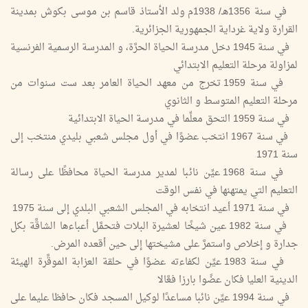
في سنة 1356هـ/ 1938م ولد الأستاذ قاسم بن موسى بكوش بمدينة
القرارة ولاية غرداية الجمهورية الجزائرية.
في سنة 1945 دخل مدرسة الحياة الحرَّة، و المدرسة الرسمية الفرنسية
لمزاولة مرحلة التعليم الابتدائي
في سنة 1959 تخرج من معهد الحياة العامر بعد ست سنوات من
مرحلة التعليم المتوسط و الثانوي
في سنة 1959 التحق معلِّما في مدرسة الحياة الابتدائية
في سنة 1967 انتخب عضوًا في أول مجلس شعبي بليدي منتخب إلى
سنة 1971
في سنة 1968 عيِّن نائبا لمدير مدرسة الحياة محافظًا على رسالة
التعليم التي يمتهنها في نفس الوقت
في سنة 1971 أعيد انتخابه في المجلس الشعبي البلدي إلى سنة 1975
في سنة 1982 عين شيخًا لعشيرة البلات فتحمَّل أعباءها الشاقَّة بكل
جدارة و إخلاص واستمرَّ على مشيختها إلى حين أقعده المرض.
في سنة 1983 عيِّن لكفاءته عضوًا في حلقة العزابة الموقَّرة الهيئة
الدينية العليا فكان عضًوا بارزا فعَّالا
في سنة 1994 عيِّن نائبا مساعدًا لوكيل المسجد فكان حافظا عليما على