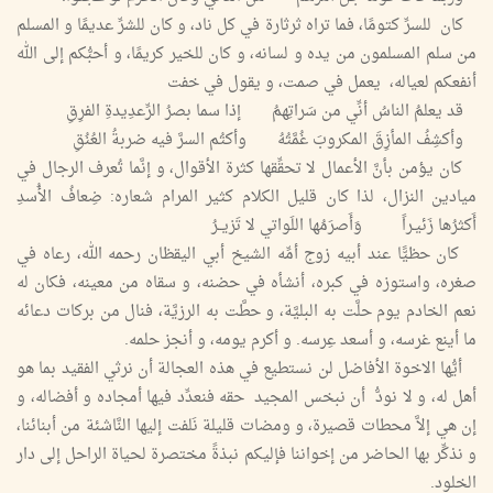
كان للسرِّ كتومًا، فما تراه ثرثارة في كل ناد، و كان للشرِّ عديمًا و المسلم
من سلم المسلمون من يده و لسانه، و كان للخير كريمًا، و أحبُّكم إلى الله
أنفعكم لعياله، يعمل في صمت، و يقول في خفت
قد يعلمُ الناسُ أنِّي من سَراتِهمُ إذا سما بصرُ الرِّعدِيدةِ الفرِقِ
وأكشِفُ المأزِقَ المكروبَ غُمَّتُهُ وأكتُم السرَّ فيه ضربةُ العُنُقِ
كان يؤمن بأنَّ الأعمال لا تحقِّقها كثرة الأقوال، و إنَّما تُعرف الرجال في
ميادين النزال، لذا كان قليل الكلام كثير المرام شعاره: ضِعافُ الأُسدِ
أَكثرُها زَئيـراً وَأَصرَمُها اللَواتي لا تَزيــرُ
كان حظيًّا عند أبيه زوج أمِّه الشيخ أبي اليقظان رحمه الله، رعاه في
صغره، واستوزه في كبره، أنشأه في حضنه، و سقاه من معينه، فكان له
نعم الخادم يوم حلَّت به البليَّة، و حطَّت به الرزيَّة، فنال من بركات دعائه
ما أينع غرسه، و أسعد عِرسه. و أكرم يومه، و أنجز حلمه.
أيُّها الاخوة الأفاضل لن نستطيع في هذه العجالة أن نرثي الفقيد بما هو
أهل له، و لا نودُّ أن نبخس المجيد حقه فنعدِّد فيها أمجاده و أفضاله، و
إن هي إلاَّ محطات قصيرة، و ومضات قليلة نَلفت إليها النَّاشئة من أبنائنا،
و نذكِّر بها الحاضر من إخواننا فإليكم نبذةً مختصرة لحياة الراحل إلى دار
الخلود.