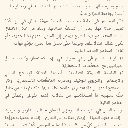
معلم بمدرسة الهداية بالقصبة، أستاذ بمعهد الاستقامة في زنجبار سابقا،
أستاذ بجامعة الجزائر حاليًّا.
قدَّم المحاضر في بداية محاضرته ملاحظة مهمَّة تتمثَّل في أنَّ الأمَّة
تعيش حدثا مهمًّا يمكن أن تستغلَّه لصالحها، وذلك من خلال الانتقال
الثالث للمعهد، من بيت الشيخ بيُّوض إلى المبنى القديم ثـمَّ الجديد، وأن
يكون كذلك انتقالا علميا ونوعيا حتَّى نجعل هذا الصرح يؤدِّي مهامه.
تناول المحاضر العناصر التالية:
1) تاريخ التعليم في وادي ميزاب في عهد الاستعمار، وكيفية تعامل
الميزابيين مع المخطَّطات الاستعماريَّة.
2) الفلسفة التربويَّة التعليميَّة وأبعادها الثلاثة: الإصلاح الديني
والاجتماعي والتربوي لتوقيف ومحاربة المخطَّطات الاستعماريَّة، وكان
ذلك بفتح المدراس والاهتمام بها والمحافظة عليها، وقد تمَّ ذلك من خلال
خطَّة منتهجة تمَّ استخلاصها من مقالات الشيخ بيُّوض وتتمثَّل في
العناصر التالية:
توعية الناس في التربية - الدعوة إلى الإنفاق – بناء المدارس وتطويرها
– إنشاء معهد الحياة – إرسال بعثات إلى الخارج – إنشاء جمعيات مؤيِّدة
للتعليم – الرد على كلِّ من وقف ضدَّ التعليم الفرنسي لأهمِّيته المستقبليَّة