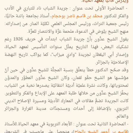
ويدرِّس حالـيًّا بمعهد الحياة.
- المحاضرة الأولى تحت عنوان : جريدة الشباب ناد للتباري في الأدب
والفكر للدكتور
محمَّد بن قاسم ناصر بوحجام
، أستاذ بجامعة باتنـة حالـيًّا،
رئيس جمعية التراث، ورئيس المجلس العلمي لكليَّة المنار. من إصداراته:
منهج الشيخ بيُّوض في الدعوة، ملحمة غزَّة والانتصار للعزَّة.
يقول الشيخ عدُّون بأنَّ جريدة الشباب ابتدأت في خريف 1926 رغم
تشكيك البعض، فهذا التاريخ يمثِّل سنوات التأسيس لمعهد الحياة،
وإصدار أبي اليقظان لجريدة "وادي ميزاب"، كما يواكب تاريخ النهضة
الإصلاحيَّة بالجزائر.
وقد صحَّح الدكتور خطأ يتعلَّق بنسبة المجلَّة للشيخ عدُّون في حين أنَّ
مؤسِّسها هو الشيخ حمُّو لقمان، وكان الشيخ عدُّون المطوِّر والمدوِّن
لمحتوياتها، وكانت نشرة علميَّة أدبيَّة انتقائيَّة يصدرها نخبة من الشباب،
يحفِّز الشيخ عدُّون من خلالها طلبة المعهد على الإبداع والفكر والتطوير.
كانت الجريدة تضمُّ مقالات في المعارك الأدبيَّة ومسيرة الإصلاح الديني
التربوي، بالإضافة إلى أحداث ومستجدَّات مدينة القرارة والجزائر
والعالم.
- المحاضرة الثانية تحت عنوان : الأبعاد التربوية في معهد الحياة.للأستاذ
(
قاسم بن أحمد الشيخ بالحاج
)، متحصل على ماجستير في الشريعة،