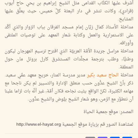
أشرف عليها الكتَّاب القدامى مثل الشيخ إبراهيم بن يحي حاج أيوب
(قرادي)، وكانت تنشر في دار البعثة كلَّ خميس، حيث يعلِّق عليها
المشايخ.
مداخلة الأستاذ كمال زيَّان إمام مسجد الفرقان بباب الزوار والذي أكَّد
على الاستمرارية والعمل وكتابة شعار المعهد على توصيات الملتقى
وأوراقه.
مداخلة مراسل جريدة الأمَّة العربيَّة الذي اقترح ترسيم المهرجان ليكون
وطنيًّا، وطلب بترجمة مجلَّدات المستشرق كارل بروتل مان حول
المنطقة.
مداخلة
الحاج سعيد بكير
مدير مدرسة المنار، خريج معهد عمِّي سعيد.
ذكر بأنَّ الشيخ عدُّون حسب منطق الإدارة والتسيير لم يكن ناجحا مع
مهامه الكثيرة، لكنَّ الواقع يثبت نجاحه فكان أمَّة، غير أنَّه بات لزاما علينا
أن نتطوَّر مع الزمن، وهو شعار الشيخ بيُّوض والشيخ عدُّون.
المصدر: موقع جمعية الحياة
لمشاهدة الصور قم بزيارة موقع الجمعية
http://www.el-hayat.org