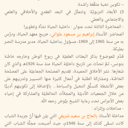
– تكوين نخبة مثقَّفة راشدة.
3) الأبعاد التربويَّة: وتتمثَّل في البعد العقدي والأخلاقي والعلمي
والاجتماعي والعملي.
- المحاضرة الثالثة تحت عنوان : داخلية الحياة نشأة وتطويرا
المحاضر: الأستاذ
إبراهيم بن مسعود علواني
، خريج معهد الحياة، ودرَّس
به من سنة 1965 إلى 1969، مسؤول بداخلية الحياة، مدير مدرسة النصر
بمليكة.
قدَّم للموضوع بذكر البعثات العلميَّة في ربوع الوطن وخارجه خاصَّة
بتونس، ثـمَّ تحدَّث عن تاريخ داخليَّة الحياة منذ سنة 1926هـ والذي كان
شعارها: نشر الأخلاق الحميدة، تقديم المصلحة الجماعيَّة على المصلحة
الخاصَّة، ومشاركة الطلبة في أعمال كثيرة منها التسييـر وتدريبهم على
بعض الأنشطة كتسلُّق النخيل والسباحة... بالإضافة إلى تكوينهم أدبـيًّا
من خلال الجمعيات الأدبيَّة والمجلاَّت الحائطـيَّة والمشاركة في إحياء
بعض الأعراس تحت رعاية الشيخ بيُّوض رحمه الله.
- مداخلات وإثـراء :
مداخلة الأستاذ
بالحاج بن سعيد شريفي
التي بيَّن فيها أنَّ جريدة الشباب
كانت تسمَّى كذلك إلى سنة 1946م، حيث أصبحت مجلَّة الشباب التي