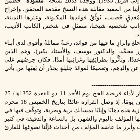
إلى أفريل 1935). ووجدنا كذلك نسخة
"مسودة"
خُطّمن
نا من المفيد مقابلة هذه
النسخ مقدمة المحقق. وإخراج
مُغدِقٍ خَصِيب، يُوثِّقُ فوائدِها المكنونة، وعِبَرها الثمينة،
من جوانب شخصية شيخنا، متمثلٍ في شخص
الكاتب الأديب،
د
.
لةِ وإبرازِ ما فيها من فوائد، رغبةً مماثلةً وأقوى لدى أبناء
ر محمَّد، والدكتور يوسف، والأستاذ بكير
(
، وهم الذين
ددًا، وتأثَّروا بطرائِفِها وغرائِبها أمدًا، فكان حِرصُهم على
ن والدِهِم، وتعميمًا لفوائدَ جليلةٍ يجدُر أن يَعِيَها من يأتي
-------------------------
غادر الشيخ عدُّون القرارة قاصدًا الحجاز لأداء فريضة الحج يوم الأحد 11 ذو القعدة 1352هـ/ 25
فيفري 1934م، واستغرقت الرحلة مدَّة سبعين يومًا، إذ وصل القرارة عائدًا بتاريخ الخميس 18 محرم
ي رحلته الحجازية هذه ذهابًا وإيابًا بمسالك برية وبحرية، وتوقَّف فيها في
َّقها المؤلف باليوم والشهر، بل بالساعة والدقيقة في كثير
وأبرز ما عاشه المؤلف من أحداث فإنَّنا نصوغها للقارئ