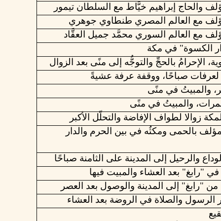
ؤلف
والحاج
إبراهيم
خيَّاط
مع
السلطان
تيمور
ؤلف
مع
العالم
المصري
طنطاوي
جوهري
ؤلف
مع
العالم
السوري
محمَّد
جميل
العقَّاد
ار الكسوة" في مكة
ية،
الإحرامُ
بالحجِّ
والتوجُّه
إلى
منًى
بعد
الزوال
لعرفات
صباحًا،
ووقفة
عرفة
عشيةً
ر،
والمبيتُ
في
منًى
مرات،
والمبيتُ
في
منًى
مكة
زوالا
لطواف
الإفاضة
والتحلّل
الأكبر
مؤلف
بالحمى
ومكثُه
في
بين
الحرم
والدار
لوداع
والرحيل
إلى
المدينة
على
الثامنة
صباحًا
ي "رابغ" بعد العشاء والمبيت فيها
 من "رابغ" إلى المدينة والوصول بعد العصر
الرسول
والصلاة
في
الروضة
بعد
العشاء
قيع