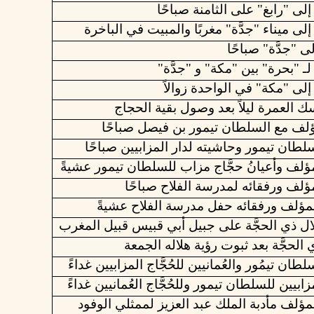
لى "رابغ" على الثامنة صباحًا
لى ميناء "جدَّة" مغربًا والمبيت في الباخرة
ى "جدَّة" صباحًا
ـ "بحرة" بين "مكة" و "جدَّة"
لى "مكة" في الواحدة زوالاً
سك العمرة ليلاً بعد وصول بقية الحجاج
ؤلف مع السلطان تيمور بن فيصل صباحًا
سلطان تيمور وحاشيته لدار المزابيين صباحًا
مؤلف
وأعيانُ
حجَّاج
مزاب
للسلطان
تيمور
عشيةً
مؤلف
ورفقائه
لمدرسة
الفلاح
صباحًا
مؤلف
ورفقائه
حفل
مدرسة
الفلاح
عشيةً
ال
ذي
الحجَّة
على
جبيل
أبي
قبيس
قبيل
المغرب
الحجَّة
بعد
ثبوت
رؤية
هلاله
الجمعة
سلطان
تيمُور
والعُمانيين
للحُجَّاج
المزابيين
غداءً
زابيين
للسلطان
تيمور
وللحُجَّاج
العُمانيين
غداءً
مؤلف
مأدبة
الملك
عبد
العزيز
لممثلي
الوفود