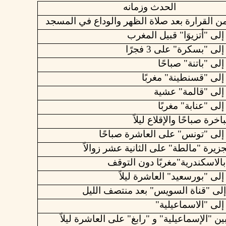
الحدث وزمانه
ن
القرارة
بعد
صلاة
الظهر
والوداع
في
المسجد
لى "أتزيوَا" قبيل المغرب
ى "بسكرة" على 3 فجرًا
لى "باتنة" صباحًا
لى "قسنطينة" مغربًا
إلى "قالمة" عشية
لى "عنابة" مغربًا
خرة صباحًا والإقلاع ليلاً
لى "تونس" على العاشرة صباحًا
جزيرة "مالطة" على الثانية عشر زوالاً
بالاسكندرية"مغربًا دون التوقف
لى "بورسعيد" العاشرة ليلاً
لى "قناة السويس" بعد منتصف الليل
لى "الاسماعيلية"
ين "الإسماعيلية" و "رابغ" على العاشرة ليلاً