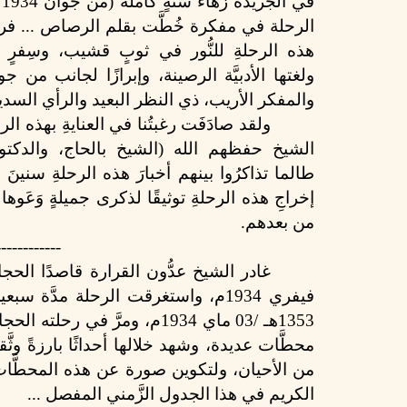
في
الجريدة زُهاء سنةٍ كاملة (من جوان
1934
الرحلة في مفكرة خُطَّت بقلم الرصاص ... فرأي
هذه الرحلةِ للنُّور في ثوبٍ قشيب، وسِفرٍ
ولغتها
الأدبيَّة الرصينة، وإبرازًا لجانب 
والمفكر الأريب، ذي النظر البعيد والرأي السدي
ولقد صادَفَت رغبتُنا في العنايةِ بهذه الرح
الشيخ حفظهم
الله
)
الشيخ بالحاج، والدكتو
طالما
تذاكرُوا بينهم أخبارَ هذه الرحلةِ سنينَ ع
إخراجِ هذه الرحلةِ توثيقًا لذكرى جميلةٍ وَعَوها ع
من بعدهم
.
------------
1353هـ /03 ماي 1934م، ومرَّ ف
محطَّات عديدة، وشهد خلالها أحداثًا بارزةً وث
من الأحيان، ولتكوين صورة عن هذه المحطَّات 
الكريم في هذا الجدول الزَّمني المفصل ...