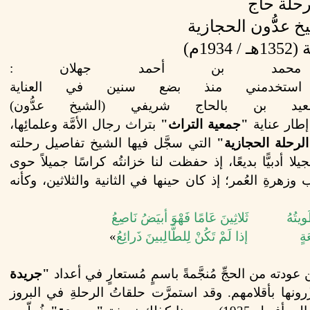
حلة حاج
 عدُّّون الحجازية
193م)
محمد بن أحمد جهلان :
استخدمني
منذ
بضع
سنين
في
العناية
يد
بن
بالحاج
شريفي (الشيخ
عدُّون)
إطار
عناية
"جمعية التراث"
بتراث
رجال
الأمَّة
وعلمائِها،
لرحلة الحجازية"
التي سجَّل فيها الشيخ تفاصيل رحلته
يلا أدبيًّا بديعًا، إذ حفظت
لنا خزانتُه كراسًا جميلاً حوى
 وزهرةِ العُمر؛ إذ كان حينها في
الثانية
والثلاثين، وكأنه
ويتُهُ ثَلاثِينَ
عَامًا
فَهْوَ
أبيَضُ
نَاصِعُ
ِيعَةٍ إذا
لَمْ
تَكُنْ
لِلطَّالِبينَ
ذَرائِعُ
«
عودته من الحجِّ مُنجَّمةً
باسمٍ
مُستعارٍ
في
أعداد
"جريدة
ِّرونها بأقلامهم. وقد استمرَّت حلقاتُ الرحلةِ في البروز