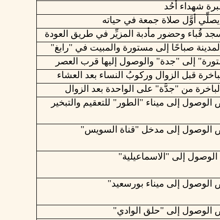
برة
شهداء
أحُد
يصلِّي
أوَّل
صلاة
جمعة
في
حياته
جد
قُباء
وحضور
مأدبة
المزيِّر
في
طريق
العودة
لمدينة صباحًا إلى مستورة والمبيت في "رابغ"
رة" إلى "جدة" والوصول إليها قرب العصر
باخرة
قبل
الزوال
وركوبُ
النساء
بعد
العشاء
لباخرة من "جدَّة" على الواحدة بعد الزوال