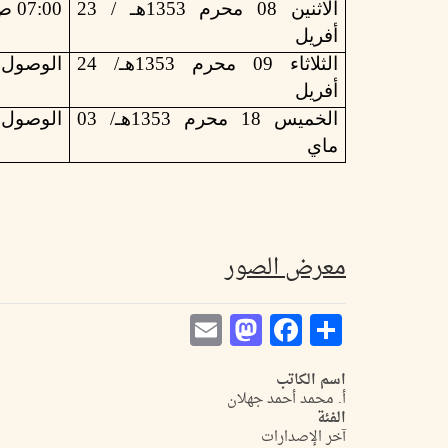
الاثنين 08 محرم 1353هـ / 23
07:00 ص الوصول إلى "عنابة"
أفريل
الثلاثاء 09 محرم 1353هـ/ 24
الوصول
أفريل
الخميس 18 محرم 1353هـ/ 03
الوصول
ماي
معرض الصور
Mastodon
Email
Facebook
Share
اسم الكاتب
أ. محمد أحمد جهلان
الفئة
آخر الإصدارات