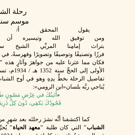
ر
رحلة الشيخ
موسم سنة (1352هـ / 4
يقول المحقق أ/ 
ومن
توفيق
الله
وتيسيره
أن
بتراث
إمامِنا
المربِّي
الشيخ
سع
فرزًا
وتصنيفًا
وتوصيفًا
وتصويرًا
وفهرسةً،
في
فكان مما عثرنا عليه من جواهرَ
وآثارٍ
هذه
"ا
الأولى
إلى
الحجِّ
سنة 1352 هـ / 1934م،
تسج
تفاصيل الرحلة بخطِّ يدِهِ وهو في أوج الشباب
يُناجي ربَّه بلسان
»
ابن الرومي
«
:
»
أَتَيتُكَ
في
عِرْضٍ
مَصُونٍ
طَ
فَجُودُكَ
يَكفِي،
دُونَ
كِلِّ
ذَر
كما اكتشفنا أنَّه نشرَ رحلتَه بعد شهرٍ من 
الشباب"
التي كان طلبة
"معهد الحياة"
يُحر