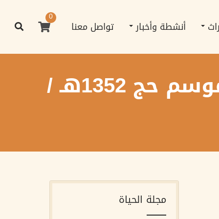
0
راث
أنشطة وأخبار
تواصل معنا
رحلة حاج (رحلة الشيخ عدُّون الحجازية) - موسم حج 1352هـ /
مجلة الحياة