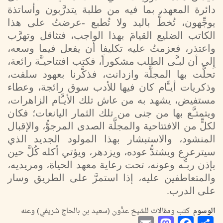
دائرة المعهد، بما فيه من طلبة يتدرَّبون وأساتذة
يوجِّهون، تُخطُّ باليد ولا تُطبع -عرضتُ على هذا
الكاتب الضليع القيامَ بهذا الواجب، فتثاقل وتهرَّب
واعتذر، فعزمتُ عليه تكليفا أن يفعل فيما وسعه،
إِلى أن لبـَّى الطلب مشكوراً، فكتب افتتاحيـَّة رائعة،
تحلَّت بها المجلَّة وازدانت، فذكَّرنا بعهود سلفت،
وذكريات أيـَّام كان فيها للأدب سوق رائجة، وعطاء
مستفيض، يشهد به من عاش تلك الأيـَّام الزاهرات،
ويتمتـَّع بها من جنى من تلك الثمار اليانعات؛ فكان
لكلٍّ من الافتتاحية والمجلَّة الصدى المرجوُّ، والإقبال
المنشود، والاستبشار بهذا المولود الجديد الذي
سيترعرع ويشتدُّ عوده، ويزدهر، ويؤتي أكله كُلَّ حين
بإذن ربـِّه وعونه، تحت رعاية معهد الحياة، ومريديه،
والمتعاطفين عليه، إذا استمرَّ على الطريق وسار
على الدرب.
الوسوم
كتب ومقالات للشيخ عدُّون (سعيد بن بالحاج شريفي) وعنه