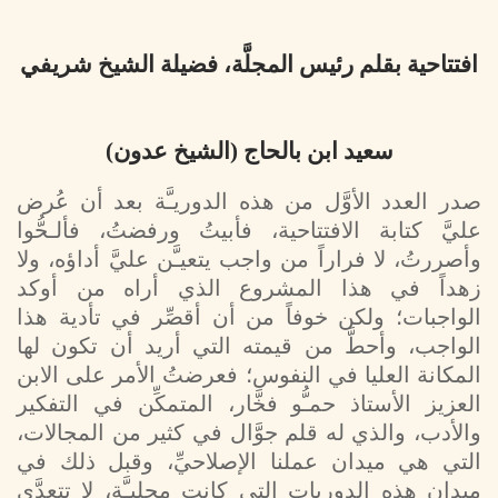
افتتاحية بقلم رئيس المجلَّة، فضيلة الشيخ شريفي
سعيد ابن بالحاج (الشيخ عدون)
صدر العدد الأوَّل من هذه الدوريـَّة بعد أن عُرض
عليَّ كتابة الافتتاحية، فأبيتُ ورفضتُ، فألـحُّوا
وأصررتُ، لا فراراً من واجب يتعيـَّن عليَّ أداؤه، ولا
زهداً في هذا المشروع الذي أراه من أوكد
الواجبات؛ ولكن خوفاً من أن أقصِّر في تأدية هذا
الواجب، وأحطَّ من قيمته التي أريد أن تكون لها
المكانة العليا في النفوس؛ فعرضتُ الأمر على الابن
العزيز الأستاذ حمـُّو فخَّار، المتمكِّن في التفكير
والأدب، والذي له قلم جوَّال في كثير من المجالات،
التي هي ميدان عملنا الإصلاحيِّ، وقبل ذلك في
ميدان هذه الدوريات التي كانت محليـَّة، لا تتعدَّى