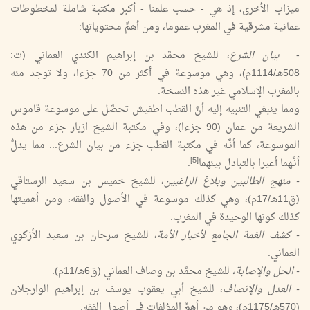
ميزاب الأخرى، إذ هي - حسب علمنا - أكبر مكتبة شاملة لمخطوطات
عمانية مشرقية في المغرب عموما، ومن أهمِّ محتوياتها:
-
بيان الشرع
، للشيخ محمَّد بن إبراهيم الكندي العماني (ت:
508هـ/1114م)، وهي موسوعة في أكثر من 70 جزءا، ولا توجد منه
بالمغرب الإسلامي غير هذه النسخة.
ومما ينبغي التنبيه إليه أنَّ القطب اطفيش تحصَّل على موسوعة قاموس
الشريعة من عمان (90 جزءا)، وفي مكتبة الشيخ ازبار جزء من هذه
الموسوعة، كما أنَّـه في مكتبة القطب جزء من بيان الشرع... مما يدلُّ
[5]
أنَّـهما أعيرا بالتبادل بينهما
.
- منهج الطالبين وبلاغ الراغبين
، للشيخ خميس بن سعيد الرستاقي
(ق11هـ/17م)، وهي كذلك موسوعة في الأصول والفقه، ومن أهميتها
كذلك كونها الوحيدة في المغرب.
- كشف الغمة الجامع لأخبار الأمة
، للشيخ سرحان بن سعيد الأزكوي
العماني.
- الحل والإصابة،
للشيخ محمَّد بن وصاف العماني (ق6هـ/11م).
- العدل والإنصاف
، للشيخ أبي يعقوب يوسف بن إبراهيم الوارجلان
(570هـ/1175م)، وهو من أهمِّ المؤلفات في أصول الفقه.