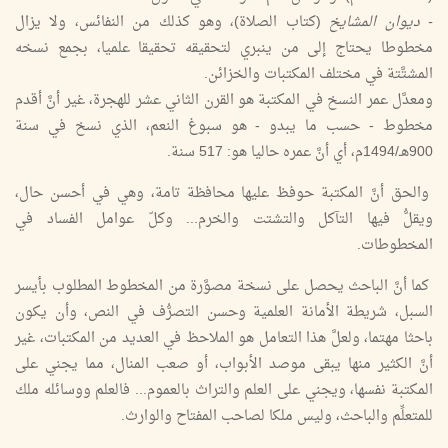
- ديوان المشايخ
(كتاب الصلاة)، وهو كذلك من النفائس، ولا يزال
مخطوطا يحتاج إلى من ينبري لتحقيقه تحقيقا علميا، بجمع نسخه
المشتَّتة في مختلف المكتبات والخزائن.
ومعدَّل عمر النسخ في المكتبة هو القرن الثاني عشر للهجرة، غير أنَّ أقدم
مخطوط - حسب ما يبدو - هو سبوغ النعم، الذي نسخ في سنة
900هـ/1494م، أي أنَّ عمره حاليا هو: 517 سنة.
والحق أنَّ المكتبة حوفظ عليها محافظة تامة، وهي في أحسن حال،
ويقلُّ فيها التآكل والتشتت والخرم... وكلّ عوامل الفساد في
المخطوطات.
كما أنَّ الباحث يحصل على نسخة مصوَّرة من المخطوط المطلوب بأيسر
السبل، شريطة الأمانة العلمية وحسن التصرُّف في النص، وأن يكون
باحثا مهتما، ولعلَّ هذا التعامل هو الملاحظ في العديد من المكتبات، غير
أنَّ الكثير منها يبقى موصد الأبواب، أو صعب المنال، مما يجني على
المكتبة نفسها، ويجني على العلم والتراث بالعموم... فالعلم ووسائله ملك
للمتعلِّم والباحث، وليس ملكا لصاحب المفتاح والوارث.