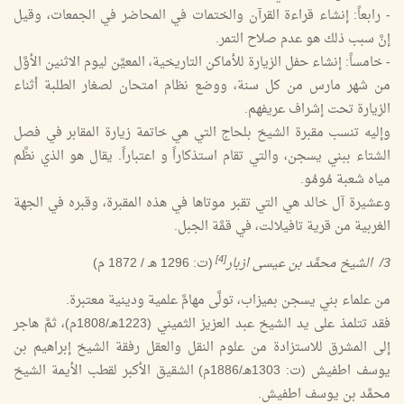
- رابعاً: إنشاء قراءة القرآن والختمات في المحاضر في الجمعات، وقيل
إنَّ سبب ذلك هو عدم صلاح التمر.
- خامساً: إنشاء حفل الزيارة للأماكن التاريخية، المعيَّن ليوم الاثنين الأوَّل
من شهر مارس من كل سنة، ووضع نظام امتحان لصغار الطلبة أثناء
الزيارة تحت إشراف عريفهم.
وإليه تنسب مقبرة الشيخ بلحاج التي هي خاتمة زيارة المقابر في فصل
الشتاء ببني يسجن، والتي تقام استذكاراً و اعتباراً. يقال هو الذي نظَّم
مياه شعبة مُومُو.
وعشيرة آل خالد هي التي تقبر موتاها في هذه المقبرة، وقبره في الجهة
الغربية من قرية تافيلالت، في قمَّة الجبل.
[4]
3/ الشيخ محمَّد بن عيسى ازبار
(ت: 1296 هـ / 1872 م)
من علماء بني يسجن بميزاب، تولَّى مهامَّ علمية ودينية معتبرة.
فقد تتلمذ على يد الشيخ عبد العزيز الثميني (1223هـ/1808م)، ثمَّ هاجر
إلى المشرق للاستزادة من علوم النقل والعقل رفقة الشيخ إبراهيم بن
يوسف اطفيش (ت: 1303هـ/1886م) الشقيق الأكبر لقطب الأيمة الشيخ
محمَّد بن يوسف اطفيش.