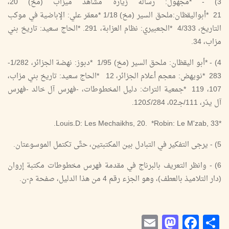
3) - *مجهول: رسالة زيارة مشاهد ميزاب (مخ) 20،
21 *أبواليقظان:ملحق السير (مخ) 1/18 *معمّر علي: الإباضية في موكب
التاريخ، 4/333 *الجعبيري: نظام العزابة، 291. *الحاج سعيد: تاريخ بني
مزاب، 34.
4) - *أبو اليقظان: ملحق السير (مخ) 1/95 *دبوز: نهضة الجزائر، 1/282-
283 *نويهض: معجم أعلام الجزائر، 12 *الحاج سعيد: تاريخ بني مزاب،
107، 119 *جمعية التراث: دليل المخطوطات، -فهرس آل خالد -فهرس
آل يدّر، 111/جـ02، 284/كـ120.
*Louis.D: Les Mechaikhs, 20. *Robin: Le M'zab, 33.
5) - يرجى التفكير في التبادل بين المكتبتين، حتَّى تكتمل الموسوعتان.
6) - وانظر التعريف بالبرناج في مقدمة فهرس مخطوطات مكتبة إروان
(دار التلاميذ بالعطف)، وهو الجزء رقم 4 من هذا الدليل، صفحة م-ن.
Mastodon
Email
Facebook
Share