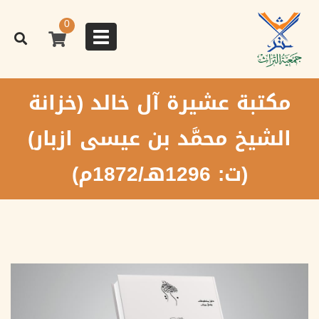
تجاوز
إلى
0
المحتوى
Toggle
الرئيسي
navigation
مكتبة عشيرة آل خالد (خزانة
الشيخ محمَّد بن عيسى ازبار)
(ت: 1296هـ/1872م)