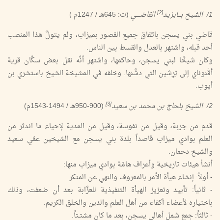
[2]
1/ الشيخ بـــايزيد
القاضــــي
(ت: 645هـ / 1247م )
قاضي بني يسجن باتـِّفاق جميع القصور بميزاب، ولم يتولَّ هذا المنصب
أحد قبله، واشتهر بالعدل والقسط بين الناس.
وكان شيخًا لبني يسجن، وحاكمها، واشتهر أنَّه نقل بعض سكَّان قرية
أقْنوناي إلى تِرِشين التي دشَّنها. وخلفه في المشيخة الشيخ باستشري بن
أيوب.
[3]
2/ الشيخ بلحاج بن محمد بن سعيد
(900-950هـ / 1494-1543م)
قدم من جربة، وقيل من نفوسة، وقيل من المدية لإحياء ما اندثر من
العلم بوادي ميزاب قاصداً بلدة بني يسجن مع الشيخين عمّي سعيد
والشيخ دحمان.
أنشأ هيئات تاريخية وأعراف هامّة بوادي ميزاب منها:
- أولاً: إنشاء هيأة الأمر بالمعروف والنهي عن المنكر.
- ثانياً: تأييد وتعزيز الهيأة التنفيذية للعزَّابة بعد أن ضعفت، وذلك
باختياره لأعضاء أكفاء من أهل العلم والدين والخلق الكريم.
- ثالثاً: جمع شمل أهالي يسجن، بعد ما كان مشتـتاً.