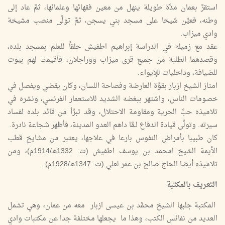
استقرَّ بعمان مدَّة طويلة ينهل من معين فقهائها وعلمائها، ثمَّ عاد إلى
وطنه، فعيِّن شيخا على مسجد بني يسجن، ثمَّ تولَّى منصب مشيخة
وادي ميزاب.
عقد مع زميله في الدراسة إبراهيم اطفيش حلقاً للعلم بمسجد بلده،
وقصدهما الطلبة من جميع قرى ميزاب ووراجلان، فأقيمت لهم بيوت
للضيافة، وداخليات للإيواء.
امتاز الشيخ ازبار بقوَّة العارضة وفصاحة اللسان، وكان يقضي ويفصل في
خصومات الناس، واشتهر ببغضه الشديد للاستعمار الفرنسي، ونشره في
تلاميذه حبَّ الحرية ومقاومة الاحتلال، وقد تبرَّأ من قائد بلده لفساد
سيرته. وتولَّى قيادة الدفاع لـمَّا داهم العدو المدينة، فأظهر شجاعة نادرة.
كان طبيبا بأمراض النفوس بارعا في علاجها، يعتبر من مشايخ قطب
الأيمة الشيخ امحمد بن يوسف اطفيش (ت: 1332هـ/1914م)، ومن
تلاميذه أيضا الحاج صالح بن عمر لعلي (ت: 1347هـ/1928م).
التعريف بالمكتبة
المكتبة جلبها الشيخ محمَّد بن عيسى ازبار معه من عمان، وهي تشمل
العديد من نفائس الكتب، وهذا ما يجعلها مختلفة جدا عن مكتبات وادي