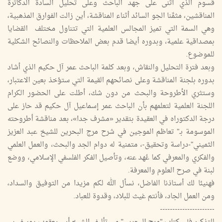
قسوم الذي أثنى على جهد الباحث وعلى تحليل السادة الدكاترة
المناقشين، مثمِّنا الجو السائد أثناء المناقشة، أين زالت الفوارق المذهبية،
وهي السمة التي تميز المجالس العلمية التي تتناول مختلف القضايا
بمصداقية علمية، وبدوره أيضا قدم بعض الملاحظات والنصائح الشكلية
للموضوع.
وبعد فترة التحليل والنقاش، وبعد كلمة الباحث عمر آل حكيم الذي أشاد
بدوره بلجنة المناقشة وعلى نصائحهم القيمة التي ستؤخذ بعين الاعتبار،
وستثري الأطروحة والبحث من دون شك، أطلت على الحضور الكرام
اللجنة العلمية لتعلمهم بأن الباحث عمر إسماعيل آل حكيم قد حاز على
درجة الدكتوراه في العقيدة بتقدير «مشرف جدا»، بعد مناقشة أطروحته
الموسومة بـ" تعاظم الموجين في شرح مرج البحرين للشيخ عبد العزيز
الثميني"-دراسة وتحقيق-، متمنية له دوام الجد والبحث، والعمل العلمي
والفكري والمعرفي كما عُهد عنه، وتأصيل الفكر الفلسفي الإسلامي، ووضع
لبنة في صرح العلوم والمعرفة.
فهنيئا لك أستاذنا الفاضل، نسأل الله لكم مزيدا من التوفيق والسداد،
ومن العمل الجاد، فأنتم غيث للبلاد، وقدوة للعباد.
----------------------