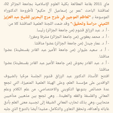
ماي 2011 بقاعة المطالعة بكلية العلوم الإسلامية بجامعة الجزائر 02،
لمناقشة الباحث "عمر بن إسماعيل آل حكيم" لأطروحة الدكتوراه
الموسومة بـ
"تعاظم الموجين في شرح مرج البحرين للشيخ عبد العزيز
الثميني -دراسة وتحقيق-"
وقد ضمت اللجنة العلمية المناقشة كلا من:
- أ. د. عبد الرزاق قسّوم (من جامعة الجزائر) رئيسا.
- أ. د. محمد يعقوبي (من جامعة الجزائر) مشرفا ومقررا.
- أ. د. عمار جيدل (من جامعة الجزائر) عضوا مناقشا.
- أ. د. سعيد عليوان (من جامعة الأمير عبد القادر بقسنطينة) عضوا
مناقشا.
- أ. د. عبد القادر بخوش (من جامعة الأمير عبد القادر بقسنطينة) عضوا
مناقشا.
افتتح الأستاذ الدكتور عبد الرزاق قسّوم الجلسة مرحِّبا بالضيوف
الوافدين على مؤسسة العلم، وعلى الهيئة العلمية المتميزة، التي تجمع
عدة خصائص بتنوعها التكويني والاختصاصي، من علم الكلام وعلم
المعاني والفلسفة والفقه والعقيدة... وهي تجمع بين مذهبين متآخيين
متحابين، وهي بذلك تحارب المعاني الضيقة إلى تجسيد معنى العلم بأدق
غاياته وأهدافه، وتحقق التعاون والتكامل، مشيدا أيضا بالتنوع الذي جلبه