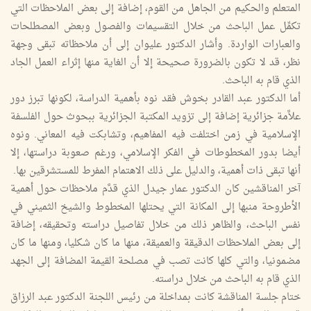
المتعلم والحكيم من الجاهل من القوم، إضافة إلى بعض الملاحظات التي
تكمِّل عمل الباحث من خلال التقسيمات والفصول وبعض المصطلحات
والعبارات الواردة. وأشار الدكتور عليوان إلى أن ملاحظاته تبقى وجهة
نظر، قد لا تكون بالضرورة صحيحة إلا أن الغاية منها إثراء العمل الجاد
الذي قام به الباحث.
أما الدكتور عبد القادر بخوش فقد نوه بأهمية الدراسة، لكونها تبرز دور
علاَّمة جزائرية إضافة إلى تزويد المكتبة الجزائرية ببحوث حول الفلسفة
الإسلامية في زمن اختلفت فيه المفاهيم، وتشابكت فيه المعاني. ونوه
أيضا بدور المخطوطات في الفكر الإسلامي، ورغم صعوبة دراستها، إلا
أنها تبقى ذات أهمية، والدليل على ذلك الاهتمام المفرط للمستشرقين بها.
آخر المناقشين كان الدكتور عمار جيدل الذي قدَّم ملاحظات حول أهمية
الأطروحة منبها إلى المكانة التي يحتلها المخطوط والشيخ الثميني في
نفس الباحث، والظاهر ذلك من خلال تفاصيل دراسته وتحقيقه، إضافة
إلى بعض الملاحظات الدقيقة والعميقة، منها ما كان شكليا، ومنها ما كان
مضمونيا، والتي كلها كانت تصب في مصلحة القيمة المضافة إلى الجهد
الذي قام به الباحث من خلال دراسته.
ختام جلسة المناقشة كانت بمداخلة من رئيس اللجنة الدكتور عبد الرزاق