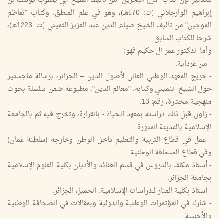
للتذكير فإن كتاب "مرج البحرين" من تأليف الشيخ أبي يعقوب يوسف بن
إبراهيم الوارجلاني (ت: 570هـ)، وهو في علم المنطق. وكتاب "تعاظم
الموجين" من تأليف الشيخ ضياء الدين عبد العزيز الثميني (ت: 1223هـ)،
شرحا للكتاب السابق.
وأما الدكتور عمر آل حكيم فهو:
- من غرداية.
- خريج المعهد الوطني العالي لأصول الدين – الجزائر، برسالة ماجستير
حول الشيخ الثميني وكتابه: "معالم الدين"، مطبوعة ضمن سلسلة بحوث
منهجية مختارة، رقم: 13.
- زاول قبل ذلك دراسته بمعهد الحياة - بالقرارة، وتخرج فيه ثم بالجامعة
الإسلامية بالمدينة المنورة.
- عمل في قطاع التربية والتعليم داخل الوطن وخارجه (سلطنة عُمان)
وفي قطاع الصحافة الوطنية.
- أستاذ مكلف بالدروس في قسم العقائد والأديان بكلية العلوم الإسلامية
بجامعة الجزائر.
- أستاذ بكلية المنار للدراسات الإسلامية، الحميز، الجزائر.
- شارك في المؤتمرات الوطنية والدولية وبمقالات في الصحافة الوطنية
والأجنبية.