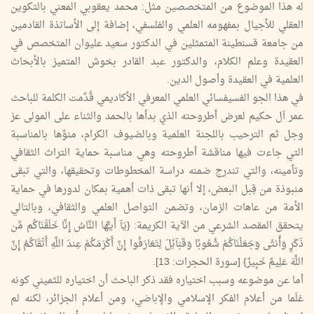
له هذا الموضوع من المتخصصين مثل: محمد يعقوبي المعني بالتكوين
العقلي للأجيال بمفهومه العلمي والفلسفي، إضافة إلى الأساتذة القادمين
من جامعة قسنطينة المتمثلين في الدكتور سعيد عليوان المتخصص في
العقيدة وعلم الكلام، والدكتور عبد القادر بخوش المتميز بالأبحاث
العلمية في العقيدة وأصول الدين.
في هذا الجو الفسيفسائي العلمي المعرفي الأكاديمي قُدِّمت الكلمة للباحث
عمر آل حكيم لعرض أطروحته الذي بدأها بالحمد والثناء على المولى عز
وجل ثم الترحيب باللجنة العلمية وبالضيوف الكرام، منوِّها بالمناسبة
التي جاءت فيها مناقشة أطروحته وهي مناسبة حماية التراث الثقافي
وتأمينه، والتي تندرج ضمنه دراسة المخطوطات وتحقيقها، والتي تبقى
منبوذة من قِبل البعض، إلا أنها تبقى ذات أهمية بمكان لدورها في حماية
الأمة من عاهات الزمان، وتضمن التواصل العلمي والثقافي، وبالتالي
يتحقق المقصد الشرعي من الآية الكريمة: {يَآ أَيـُّهَا النَّاسُ إِنَّا خَلَقْنَاكُم مِّن
ذَكَرٍ وَأُنثَى وَجَعَلْنَاكُمْ شُعُوبًا وَقَبَآئِلَ لِتَعَارَفُوا إِنَّ أَكْرَمَكُمْ عِندَ اللَّهِ أَتْقَاكُمُ إِنَّ
اللَّهَ عَلِيمٌ خَبِيرٌ} [سورة الحجرات: 13].
أما عن موضوعه وسبب اختياره فقد ذكر الباحث أن اختياره للثميني كونه
عَلَما من أعلام الفكر الإسلامي والإباضي، ومن أعلام الجزائر، لكنه لم