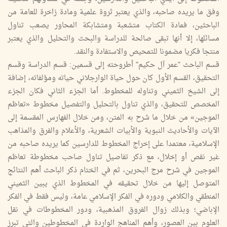
وفق ما يريده صاحبه، والذي يعتبر ثروة علمية ومادة زاخرة للعامة من
الباحثين، فمادة الكتاب متشعبة ومتشابكة المحاور يصعب تناول
مسائلها، إلا أنها تبقى صالحة للدراسة والبحث والتحليل والذي يعتبر
منتجا فكريا مضمونا للتمحيص والاستفادة والنقد.
قسم الباحث "عمر آل حكيم" أطروحته إلى قسمين: قسم الدراسة وقسم
التحقيق، القسم الأول كان حول حياة الوارجلاني حياته ومؤلفاته، إضافة
إلى الشيخ الثميني وتناوله للمخطوط. أما الجزء الثاني فكان الجزء
المخصص للتحقيق، والذي تناول بالتحليل والتفصيل مخطوط «تعاظم
الموجين» من خلال ما شرح به المتن، ومن خلال الفهارس المقسمة إلى
الآيات والأحاديث النبوية والأبيات الشعرية، والأعلام والفرق والمذاهب
الإسلامية، معتمدا على إخراج المخطوط للدارسين كما يريده صاحبه من
غير نقص أو إخلال، مع ذكر تفاصيل تناول صاحب مخطوطة تعاظم
الموجين في شرح مرج البحرين، ثم في الختام ذكر الباحث أهم النتائج
المتوصل إليها من خلال تحقيقه في المخطوط الذي يبين الثميني
المنطقي والكلامي ودوره في الفكر الإسلامي عامة، وليس فقط في الفكر
الإباضي؛ وبذلك زوال الفروق المذهبية، ودور المخطوطات في نقل
العلوم بين العصور، وأهم المناهج الواردة في المخطوطين والتي تبرز