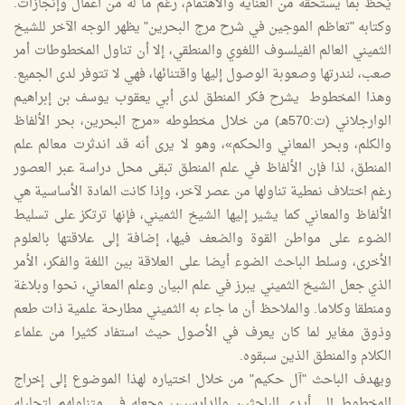
يُحظ بما يستحقه من العناية والاهتمام، رغم ما له من أعمال وإنجازات.
وكتابه "تعاظم الموجين في شرح مرج البحرين" يظهر الوجه الآخر للشيخ
الثميني العالم الفيلسوف اللغوي والمنطقي، إلا أن تناول المخطوطات أمر
صعب، لندرتها وصعوبة الوصول إليها واقتنائها، فهي لا تتوفر لدى الجميع.
وهذا المخطوط يشرح فكر المنطق لدى أبي يعقوب يوسف بن إبراهيم
الوارجلاني (ت:570هـ) من خلال مخطوطه «مرج البحرين، بحر الألفاظ
والكلم، وبحر المعاني والحكم»، وهو لا يرى أنه قد اندثرت معالم علم
المنطق، لذا فإن الألفاظ في علم المنطق تبقى محل دراسة عبر العصور
رغم اختلاف نمطية تناولها من عصر لآخر، وإذا كانت المادة الأساسية هي
الألفاظ والمعاني كما يشير إليها الشيخ الثميني، فإنها ترتكز على تسليط
الضوء على مواطن القوة والضعف فيها، إضافة إلى علاقتها بالعلوم
الأخرى، وسلط الباحث الضوء أيضا على العلاقة بين اللغة والفكر، الأمر
الذي جعل الشيخ الثميني يبرز في علم البيان وعلم المعاني، نحوا وبلاغة
ومنطقا وكلاما. والملاحظ أن ما جاء به الثميني مطارحة علمية ذات طعم
وذوق مغاير لما كان يعرف في الأصول حيث استفاد كثيرا من علماء
الكلام والمنطق الذين سبقوه.
ويهدف الباحث "آل حكيم" من خلال اختياره لهذا الموضوع إلى إخراج
المخطوط إلى أيدي الباحثين والدارسين، وجعله في متناولهم لتحليله