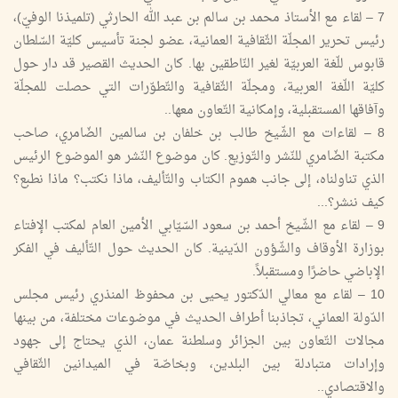
7 – لقاء مع الأستاذ محمد بن سالم بن عبد الله الحارثي (تلميذنا الوفيّ)،
رئيس تحرير المجلّة الثّقافية العمانية، عضو لجنة تأسيس كليّة السّلطان
قابوس للّغة العربيّة لغير النّاطقين بها. كان الحديث القصير قد دار حول
كليّة اللّغة العربية، ومجلّة الثّقافية والتّطوّرات التي حصلت للمجلّة
وآفاقها المستقبلية، وإمكانية التّعاون معها..
8 – لقاءات مع الشّيخ طالب بن خلفان بن سالمين الضّامري، صاحب
مكتبة الضّامري للنّشر والتّوزيع. كان موضوع النّشر هو الموضوع الرئيس
الذي تناولناه، إلى جانب هموم الكتاب والتّأليف، ماذا نكتب؟ ماذا نطبع؟
كيف ننشر؟...
9 – لقاء مع الشّيخ أحمد بن سعود السّيّابي الأمين العام لمكتب الإفتاء
بوزارة الأوقاف والشّؤون الدّينية. كان الحديث حول التّأليف في الفكر
الإباضي حاضرًا ومستقبلاً.
10 – لقاء مع معالي الدّكتور يحيى بن محفوظ المنذري رئيس مجلس
الدّولة العماني، تجاذبنا أطراف الحديث في موضوعات مختلفة، من بينها
مجالات التّعاون بين الجزائر وسلطنة عمان، الذي يحتاج إلى جهود
وإرادات متبادلة بين البلدين، وبخاصّة في الميدانين الثّقافي
والاقتصادي..