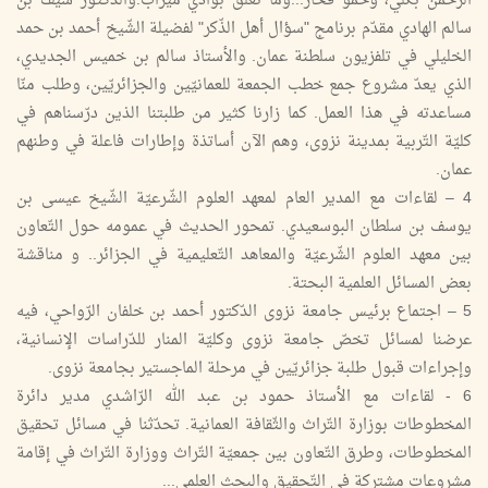
الرّحمن بكلّي، وحمّو فخّار...وما تعلّق بوادي ميزاب.والدّكتور سيف بن
سالم الهادي مقدّم برنامج "سؤال أهل الذّكر" لفضيلة الشّيخ أحمد بن حمد
الخليلي في تلفزيون سلطنة عمان. والأستاذ سالم بن خميس الجديدي،
الذي يعدّ مشروع جمع خطب الجمعة للعمانيّين والجزائريّين، وطلب منّا
مساعدته في هذا العمل. كما زارنا كثير من طلبتنا الذين درّسناهم في
كليّة التّربية بمدينة نزوى، وهم الآن أساتذة وإطارات فاعلة في وطنهم
عمان.
4 – لقاءات مع المدير العام لمعهد العلوم الشّرعيّة الشّيخ عيسى بن
يوسف بن سلطان البوسعيدي. تمحور الحديث في عمومه حول التّعاون
بين معهد العلوم الشّرعيّة والمعاهد التّعليمية في الجزائر.. و مناقشة
بعض المسائل العلمية البحتة.
5 – اجتماع برئيس جامعة نزوى الدّكتور أحمد بن خلفان الرّواحي، فيه
عرضنا لمسائل تخصّ جامعة نزوى وكليّة المنار للدّراسات الإنسانية،
وإجراءات قبول طلبة جزائريّين في مرحلة الماجستير بجامعة نزوى.
6 - لقاءات مع الأستاذ حمود بن عبد الله الرّاشدي مدير دائرة
المخطوطات بوزارة التّراث والثّقافة العمانية. تحدّثنا في مسائل تحقيق
المخطوطات، وطرق التّعاون بين جمعيّة التّراث ووزارة التّراث في إقامة
مشروعات مشتركة في التّحقيق والبحث العلمي...