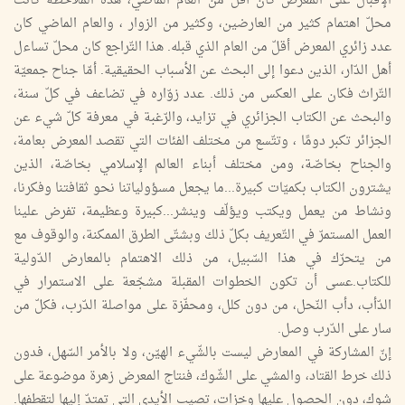
الإقبال على المعرض كان أقلّ من العام الماضي، هذه الملاحظة كانت
محلّ اهتمام كثير من العارضين، وكثير من الزوار ، والعام الماضي كان
عدد زائري المعرض أقلّ من العام الذي قبله. هذا التّراجع كان محلّ تساءل
أهل الدّار، الذين دعوا إلى البحث عن الأسباب الحقيقية. أمّا جناح جمعيّة
التّراث فكان على العكس من ذلك. عدد زوّاره في تضاعف في كلّ سنة،
والبحث عن الكتاب الجزائري في تزايد، والرّغبة في معرفة كلّ شيء عن
الجزائر تكبر دومًا ، وتتّسع من مختلف الفئات التي تقصد المعرض بعامة،
والجناح بخاصّة، ومن مختلف أبناء العالم الإسلامي بخاصّة، الذين
يشترون الكتاب بكميّات كبيرة...ما يجعل مسؤولياتنا نحو ثقافتنا وفكرنا،
ونشاط من يعمل ويكتب ويؤلّف وينشر...كبيرة وعظيمة، تفرض علينا
العمل المستمرّ في التّعريف بكلّ ذلك وبشتّى الطرق الممكنة، والوقوف مع
من يتحرّك في هذا السّبيل، من ذلك الاهتمام بالمعارض الدّولية
للكتاب.عسى أن تكون الخطوات المقبلة مشجّعة على الاستمرار في
الدّأب، دأب النّحل، من دون كلل، ومحفّزة على مواصلة الدّرب، فكلّ من
سار على الدّرب وصل.
إنّ المشاركة في المعارض ليست بالشّيء الهيّن، ولا بالأمر السّهل، فدون
ذلك خرط القتاد، والمشي على الشّوك، فنتاج المعرض زهرة موضوعة على
شوك، دون الحصول عليها وخزات، تصيب الأيدي التي تمتدّ إليها لتقطفها.