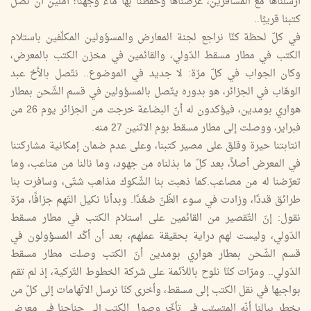
أرسلناها مع المسافرين، عرضناها وحفظنا بها ماء وجهنا؛ آملين أن تصل
كتبنا قريبًا..
في كلّ لحظة كنّا نراجع لجنة المعارض والمسؤولين المكلّفين باستلام
الكتب في مطار مسقط الدّولي، والقائمين في مخزن الكتب بالمعرض،
وكان الجواب في كلّ مرّة: لا جديد في الموضوع.. نتّصل بالأخ عبد
الوهّاب في الجزائر، هو بدوره يتّصل بالمسؤولين في قسم الشّحن بمطار
هواري بومدين، فيؤكدون له أنّ البضاعة خرجت من الجزائر يوم 26 من
فبراير، ووصلت إلى مطار مسقط بوم الاثنين 27 منه.
انتابتنا حيرة وقلق على مصير كتبنا، وعلى عدم ضمان إمكانية مشاركتنا
في المعرض أصلاً، بعد كلّ ما بذلناه من جهود، وما نالنا من متاعب، وما
تعرّضنا له من مصاعب.كما ذهبت بنا الشّكوك مذاهب شتّى، وسافرت بنا
طرائق قددًا، وزادت في سوء الظّنّ صُعُدًا. وبدأنا نكيل التّهم جزافًا، مرّة
نقول: إنّ التّقصير من القائمين على استلام الكتب في مطار مسقط
الدّولي، وليست لهم دراية بحقيقة عملهم، بعد أن أكّد المسؤولون في
قسم الشّحن بمطار هواري بومدين أنّ الكتب وصلت مطار مسقط
الدّولي.. ومرّات كنّا نلوح باللاّئمة على شركة الخطوط التّركية، إذ لم تقم
بواجبها في نقل الكتب إلى مسقط، وأخرى كنّا نرسل الاتّهامات إلى كلّ من
يخطر ببالنا أنّه المتسبّب في تأخّر وصول الكتب إلى جناحنا في معرض