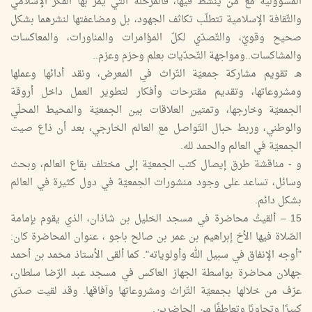
المسؤولية مع من ينشط فيها، فالمرحلة التي يمرّ بها الفكر الإسلامي
والثّقافة الإسلامية تتطلّب تكاثف الجهود، بل ومضاعفتها لنشرهما بشكل
صحيح وقويّ، والتّصدّي لكلّ المؤامرات والمناورات، والمعاكسات
والمشاكسات..ومواجهة التّحدّيات بعلم وحزم وعزم..
هـ تقويم مشاركة جمعيّة التّراث في المعرض، ونقد أدائها وعملها
ومشروعاتها، وتقديم مقترحات وأفكار لتطوير العمل داخل أروقة
الجمعيّة وخارجها، وتمتين العلاقات بين الجمعيّة والمحيط المحلّي
والوطني، وربط حبال التّواصل مع العالم الخارجي، بعد أن ذاع صيت
الجمعيّة في العالم والحمد لله.
و - مناقشة طرق إيصال كتب الجمعيّة إلى مختلف بقاع العالم، وبحث
وسائل، تساعد على وجود منشورات الجمعيّة في دول كثيرة في العالم
بشكل دائم.
15 – ألقيتُ محاضرة في مسجد الخليل بن شاذان، الذي يقوم بإمامة
الصّلاة فيها الأخ إبراهيم بن عمر بن صالح باجو ، عنوان المحاضرة كان:
"أوجه الإنفاق في سبيل الله وأولوياته". كما ألقى الأستاذ محمد بن أحمد
جهلان محاضرة بواسطة الجهاز العاكس في مسجد عبد الرّضا سلطان،
عرّف من خلالها بجمعيّة التّراث ومشروعاتها وآفاقها. وقد لقيت صدَى
كبيرًا وتجاوبًا وتعاطفًا من الحاضرين.