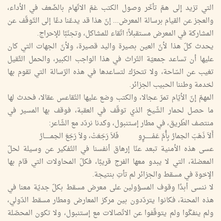
التي تزيد إلى همّ تأخّر وصول الكتب غمّ الاتّهام بالضّعف في الأداء،
والعجز عن القيام برسالة المعرض... إنّ هذا قد يدعّنا دعًا إلى التّوقّف عن
المشاركة في المعرض مستقبلاً؛ اتّقاء للمشاكل، وتجنّبًا للإحراج.
يحدث كلّ هذا لأنّ العين بصيرة واليد قصيرة، ولأنّ الجهات التي كان
عليها أن تساعد جمعيّة التّراث في هذا الواجب الكبير، والحمل الثّقيل
تغيب عن السّاحة، ولا تتحرّك لتساعدها في هذه الرّسالة التي تقوم بها
لخدمة وطننا الحبيب الجزائر.
المهمّ إنّ الأيّام تمرّ عجالا، والكتب وضع عليها التّقاعس عقالا، فحدث لها
ما حصل لحمار الشّيخ الذي توقّف في العقبة، فوقف بها المسير في
منتصف الطّريق، في مطار إستنبول، وكدنا نردّد مع الشّاعر:
أَلاَ ذَهَبَ الحِمارُ بِأُمّ عَمْـــــــرٍو
فَلاَ رَجَعَتْ، ولاَ رَجَعَ الحِمــــــارُ
عسى هذه الأمنية تبعد عنّا إرهاق أنفسنا في التّفكير عن وسيلة لحلّ
المعضلة، التي لا يبدو معها الفرج قريبًا، فكلّ المحاولات التي قام بها
الإخوة في مسقط والجزائر لم تأتِ بنتيجة.
لا ننسى أبدًا وقوف المسؤولين على معرض مسقط بكلّ جديّة معنا في
هذه المحنة، فكانوا يتردّدون بين مركز المعارض ومطار مسقط الدّولي،
ولم ينفكّوا ولم يتوقّفوا عن الاتّصالات مع إستنبول، ولا تكون المحصّلة