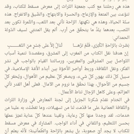
هذه هي رحلتنا مع كتب جمعيّة التّراث إلى معرض مسقط للكتاب، وقد
تنوّعت بين المتعة والإزعاج، والحسرة والابتهاج، والضّيق والانفراج. هذه
سنّة الحياة، وهذه هي نكهتها. الرّاحة تأتي بعد التّعب، والثّمرة تكون بعد
النّصب، بعدهما يلذّ ما يتحقّق من أرب. ألم يقل المتنبّي لسيف الدّولة
الحمداني:
بَصُرتَ بالرّاحةِ الكُبْرَى، فَلَمْ ترََهــــــا
تُنالُ إلاَّ على جَسْرٍ منَِ التّعَـــــــــــــبِ
إنّ هدفنا نقل الكتاب من المغرب إلى المشرق، ومقصدنا تنمية أسباب
التّواصل بين المشرقين والمغربين، ورسالتنا القيام بالواجب في نشر
الفكر، ونقل الثّقافة، وربط أواصر الأخوّة بين أبناء الأمّة الإسلامية، في
سبيل كلّ ذلك يهون كلّ شيء، ويصغر كلّ عظيم من الأهوال، ويُحقر كلّ
جسيم من الأحوال، بهذا نحقّق ما نروم من الآمال. فعلى أهل القدر تأتي
العزائم، وعلى كاهل الرّجال تناط الأعمال..
في الختام نقدّم شكرنا الجزيل إلى لجنة المعارض في وزارة التّراث
والثّقافة العمانية على ما قدّمت لنا من تسهيلات، وما تفضّلت به علينا من
خدمات، لقد وجدنا منها كلّ رعاية، ولقينا عندها كلّ عناية.تميّز عملها
بحسن التّنظيم، والتّفاني في أداء الواجب. المشارِك في معرض مسقط
للكتاب لا يجد أيّ صعوبة، بل يشعر بالرّاحة والطّمأنينة؛ لأنّه يعلم أنّ