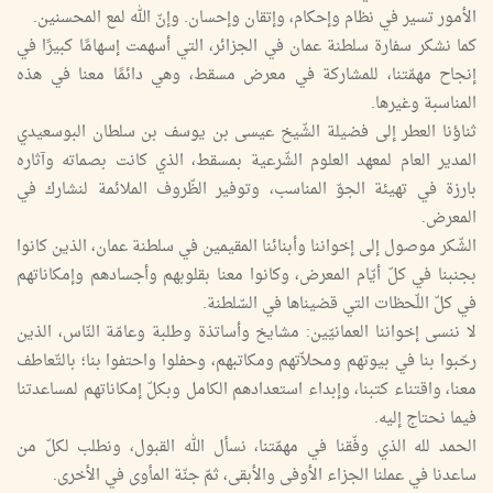
الأمور تسير في نظام وإحكام، وإتقان وإحسان. وإنّ الله لمع المحسنين.
كما نشكر سفارة سلطنة عمان في الجزائر، التي أسهمت إسهامًا كبيرًا في
إنجاح مهمّتنا، للمشاركة في معرض مسقط، وهي دائمًا معنا في هذه
المناسبة وغيرها.
ثناؤنا العطر إلى فضيلة الشّيخ عيسى بن يوسف بن سلطان البوسعيدي
المدير العام لمعهد العلوم الشّرعية بمسقط، الذي كانت بصماته وآثاره
بارزة في تهيئة الجوّ المناسب، وتوفير الظّروف الملائمة لنشارك في
المعرض.
الشّكر موصول إلى إخواننا وأبنائنا المقيمين في سلطنة عمان، الذين كانوا
بجنبنا في كلّ أيّام المعرض، وكانوا معنا بقلوبهم وأجسادهم وإمكاناتهم
في كلّ اللّحظات التي قضيناها في السّلطنة.
لا ننسى إخواننا العمانيّين: مشايخ وأساتذة وطلبة وعامّة النّاس، الذين
رحّبوا بنا في بيوتهم ومحلاّتهم ومكاتبهم، وحفلوا واحتفوا بنا؛ بالتّعاطف
معنا، واقتناء كتبنا، وإبداء استعدادهم الكامل وبكلّ إمكاناتهم لمساعدتنا
فيما نحتاج إليه.
الحمد لله الذي وفّقنا في مهمّتنا، نسأل الله القبول، ونطلب لكلّ من
ساعدنا في عملنا الجزاء الأوفى والأبقى، ثمّ جنّة المأوى في الأخرى.