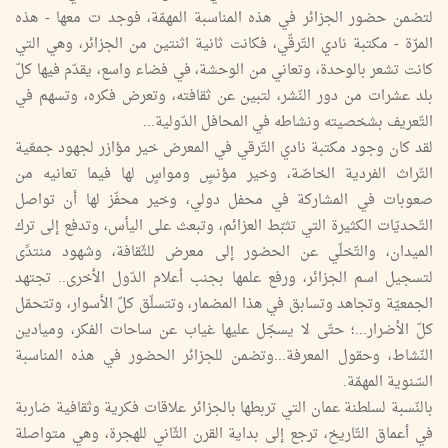
لتضمن حضور الجزائر في هذه المناسبة المهمّة، فوجد ت معها - هذه
المرّة - مكتبة نادي التّرقّي، فكانت ثانية اثنتين من الجزائر، وهي التي
كانت تشعر بالوحدة، وتعاني من الوحشة، في فضاء واسع، يقدّم فيها كلّ
بلد عشرات من دور النّشر، لتبين عن ثقافته، وتعرض فكره، وتسهم في
التّعريف بشخصيته ونشاطه في المحافل الدّولية...
لقد كان وجود مكتبة نادي التّرقي في المعرض خير مؤازر لجهود جمعّية
التّراث الفردية الخاصّة، وخير مؤنسٍ ومواسٍ لها فيما تعانيه من
صعوبات في المشاركة في محفل دولي، وخير محفّز لها أن تواصل
التّحديّات الكثيرة التي تثبّط العزائم، وتبعث على اليأس، وتدفع إلى ترك
الميدان، والتّخلّي عن الحضور إلى معرض للثّقافة، وشهود منتدًى
لتسجيل اسم الجزائر، ورفع علمها بجنب أعلام الدّول الأخرى.. تجتهد
الجمعيّة وتجاهد وتسابق في هذا المضمار، وتتسلّق كلّ الأسوار، وتتحمّل
كلّ الأضرار...؛ حتّى لا يسجّل عليها غياب عن ساحات الفكر، وميادين
النّشاط، وحقول المعرفة...وتضمن للجزائر الحضور في هذه المناسبة
السّنوية المهمّة.
بالنّسبة لسلطنة عمان التي تربطها بالجزائر علاقات فكرية وثقافية ضاربة
في أعماق التّاريخ، ترجع إلى بداية القرن الثّاني للهجرة، وهي متواصلة