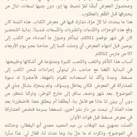
ومحصول المعرض أيضًا تَمَرٌ تحيط بها إبر، دون جنيها لسعات، تنال من
يخترقها قبل الظّفر بالمطلوب..
هذا ما يحدث لنا كلّ مرّة، نشارك فيها في معرض الكتاب. هذه السّنة كان
وقع هذه الوخزات واللّذعات والضّربات واللّسعات شديدًا. بداية التّحضير
كان في شهر نوفمبر 2011م، ليتأخّر وصول ما أعددناه من الكتب إلى
يومين قبل انتهاء المعرض، أي وصلت كتبنا إلى جناحنا عصر يوم الأربعاء
07 من مارس 2012م.
أسباب هذا التّأخّر والتّعب والنّصب كثيرة ومتنوّعة في أشكالها وطبيعتها.
في البداية اتّفقنا مع صاحب دار ليتولّى إجراءات شحن الكتب إلى
مسقط. وعدنا وأكّد لنا استعداده للقيام بالمهمّة، فأحضرنا له دعوة
للمشاركة في المعرض. فكان يماطل ويسوّف. ولم يتحرّك بشكل جدّي في
الموضوع...بعد شهر ونصف سافر إلى خارج الوطن، وتركنا ننتظر، من
دون أن يبيّن لنا ماذا هو فاعل بنا، أيطلّقنا أم ينطلق معنا..فاضطررنا بعد
هذه المدّة أن نبحث عن دار نشر أخرى، لتسعفنا بسرعة فنضمن المشاركة
في معرض مسقط قبل فوات الأوان.
اتّصلت بصهري عبد الوهّاب بن عبد الحميد حمدي أبو اليقظان، وحدّثته
في الموضوع، وذكرت له ما حلّ بنا، وما حدث لنا، فقال لي: غدًا سأردّ