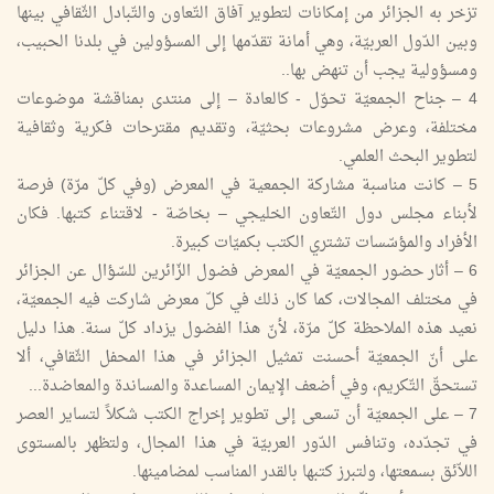
تزخر به الجزائر من إمكانات لتطوير آفاق التّعاون والتّبادل الثّقافي بينها
وبين الدّول العربيّة، وهي أمانة تقدّمها إلى المسؤولين في بلدنا الحبيب،
ومسؤولية يجب أن تنهض بها..
4 – جناح الجمعيّة تحوّل - كالعادة – إلى منتدى بمناقشة موضوعات
مختلفة، وعرض مشروعات بحثيّة، وتقديم مقترحات فكرية وثقافية
لتطوير البحث العلمي.
5 – كانت مناسبة مشاركة الجمعية في المعرض (وفي كلّ مرّة) فرصة
لأبناء مجلس دول التّعاون الخليجي – بخاصّة - لاقتناء كتبها. فكان
الأفراد والمؤسّسات تشتري الكتب بكميّات كبيرة.
6 – أثار حضور الجمعيّة في المعرض فضول الزّائرين للسّؤال عن الجزائر
في مختلف المجالات، كما كان ذلك في كلّ معرض شاركت فيه الجمعيّة،
نعيد هذه الملاحظة كلّ مرّة، لأنّ هذا الفضول يزداد كلّ سنة. هذا دليل
على أنّ الجمعيّة أحسنت تمثيل الجزائر في هذا المحفل الثّقافي، ألا
تستحقّ التّكريم، وفي أضعف الإيمان المساعدة والمساندة والمعاضدة...
7 – على الجمعيّة أن تسعى إلى تطوير إخراج الكتب شكلاً لتساير العصر
في تجدّده، وتنافس الدّور العربيّة في هذا المجال، ولتظهر بالمستوى
اللاّئق بسمعتها، ولتبرز كتبها بالقدر المناسب لمضامينها.