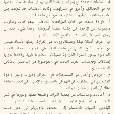
14 - لقاءات متعدّدة مع إخواننا وأبنائنا المقيمين في سلطنة عمان، بعضها
تمّ في الحدائق، وأخرى في منازلهم... وكانت الجلسات قد تنوّعت بين
علمية وثقافية وترفيهية وتشاورية...من بين ما تمّ فيها:
أ - قراءة مبحث من كتاب الموافقات للشّاطبي، وهو كتاب يتدارسه
مجموعة من الإخوة في جلسة علميّة أسبوعيّة. وهذا شيء جيّد أن
يجتهد الفرد في البقاء في صلة مع الكتاب والعلم.
ب – عرض أسئلة مهمّة وعميقة، وردت من القرارة، أرسلها الأستاذ عيسى
بن محمد الشّيخ بالحاج عن مقدار الدّيّة، في ضوء مستجدّات الحياة
الحاضرة وتغيّر القدرة الشّرائيّة للمواطن، تحاورنا فيها، وقدّمنا حولها
إشكالات وفرضيّات، لمزيد البحث في الموضوع من الباحثين الجادّين
المتخصّصين.
ج – عروض وأخبار عن المستجدّات في الجزائر وميزاب ودور الإخوة
المغتربين في المشاركة في النّهوض بالمجتمع، والإسهام في الحياة العامّة
هناك في الجزائر ووادي ميزاب.
د – أحاديث ومناقشات عن جمعيّة التّراث وطبيعة عملها، ودورها في نشر
الفكر والتّراث، وطرق تطوير أدائها. اغتنمنا الفرصة فقدّمنا نداء ودعوة
للباحثين الشّباب للانضمام إلى الجمعيّة والإسهام في حمل عبء