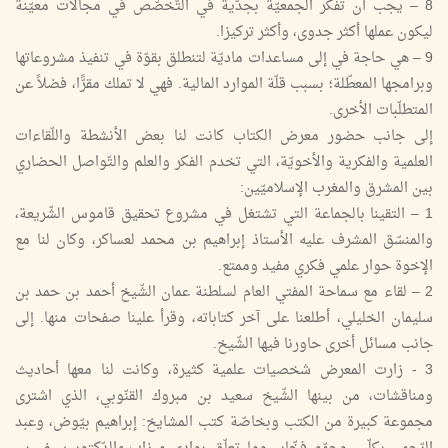
8 – يجب أن تفكّر الجمعيّة بجدّية في التّخصّص في مجالات معيّنة
ليكون عملها أكثر جدوى، وأكثر تركيزا.
9 – هي حاجة في إلى مساعدات ماديّة لتنطلق بقوّة في تنفيذ مشروعاتها
وبرامجها المعطّلة؛ بسبب قلّة الموارد المالية. فهي لا تملك مقرًّا، فضلاً عن
المتطلّبات الأخرى.
إلى جانب حضور معرض الكتاب كانت لنا بعض الأنشطة واللّقاءات
العلمية والفكرية والأخويّة، التي تخدم الفكر والعلم والتّواصل الحضاري
بين المشرق والمغرب الإسلاميّين:
1 – التقينا بالجماعة التي تشتغل في مشروع تحقيق قاموس الشّريعة،
والمنسّق المشرف عليه الأستاذ إبراهيم بن محمد لعساكر، وكان لنا مع
الإخوة حوار علمي فكري مفيد وممتع.
2 – لقاء مع سماحة المفتي العام لسلطنة عمان الشّيخ أحمد بن حمد بن
سليمان الخليلي، أطلعنا على آخر كتاباته، وقرأ علينا صفحات منها. إلى
جانب مسائل أخرى حاورنا فيها الشّيخ.
3 - زارت المعرض شخصيات علمية كثيرة، وكانت لنا معها أحاديث
ومناقشات، من بينها الشّيخ سعيد بن مبروك القنّوبي، الذي اشترى
مجموعة كبيرة من الكتب وبخاصّة كتب المشايخ: إبراهيم بيّوض، وعبد