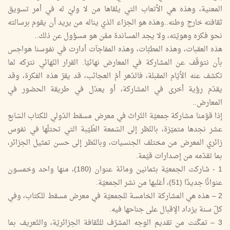
المعنية، وهذه هي الأتعاب التي يلقاها من لا وليّ له في أمر تسويق
ثقافته خارج وطنه..وهذه هو الجزاء الذي يناله من يريد أن يقوم برسالته
نحو فكره وهويّته، ولا يجد المساندة ممّن هو مسؤول عن ذلك..
هذه العقبات، وهذه المطبّات، وهذه المفاجآت أدارت في نفوسنا هواجس
بأن نتوقّف عن المشاركة في المعارض نهائيّا. القرار النّهائي نتركه لما
تكشف عنه الأيّام المقبلة، فالدّهر أمّ العجائب، قد يقرّ هذه الفكرة، وقد
يقدّم رؤية أخرى في المشاركة، أو يعدّل في طريقة الحضور في
المعارض..
إذا قوّمنا مشاركة جمعيّة التّراث في معرض مسقط الدّولي للكتاب السّابع
عشر نجدها متميّزة، بالنّظر إلى السّمعة الطّيّبة التي تحتلّها في نفوس
زائري المعرض من مختلف الجنسيات، وبالنّظر إلى حسن تمثيل الجزائر،
بما تقدّمه من إصدارات قيّمة.
1 - شاركت الجمعيّة بثمانين ومائة عنوان (180)، منها واحد وخمسون
عنوانًا جديدًا (51)، أغلبها من نشر الجمعيّة.
2 – هذه هي المشاركة الخامسة للجمعيّة في معرض مسقط للكتاب، وفي
كلّ سنة يزداد الإقبال على جناحها فيه.
3 – تمكّنت من تقديم الوجه المشرّف للثّقافة الجزائريّة، والتّعريف بما