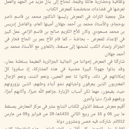
وثقافية وحضارية هائلة وقيّمة، تحتاج إلى بذل مزيد من الجهد والعمل
لعرضها في فضاءات متخصّصة كمعرض الكتاب.
مثّل جمعيّة التّراث في المعرض رئيسها الدّكتور محمد بن قاسم ناصر
بوحجام، والأستاذ محمد بن أحمد جهلان أمينها العام، والفاضل إدريس
بن محمد مسعودي. وكان للأخ الكريم صالح بن قاسم الرّاعي عمل كبير
في الإعداد للمعرض – بخاصّة -، كما قام الأخ عمر بن الحاج فخار في
الجزائر بإعداد الكتب لشحنها إلى مسقط، بالتّعاون مع الأستاذ محمد بن
أحمد جهلان.
شاركَنَا في المعرض إخواننا من الجالية الجزائرية المقيمة بسلطنة عمان،
وقد بذلوا جهودًا كبيرة مضنية في هذه المشاركة، إذ سخّروا كلّ
إمكاناتهم في ذلك، وكانوا لنا نعم المعين، ونعم السّند، ونعم الرّجال
المغتربون الذين يعرفون واجباتهم نحو أبناء وطنهم، الذين يزورونهم
حيث يقيمون، مهما تكن أسباب الزّيارة..جزاهم الله خيرًا، وأثابهم أجرًا،
ورفعهم قدرًا، دنيا وأخرى.
أقيم معرض مسقط الدّولي للكتاب السّابع عشر في مركز المعارض بمسقط
ما بين 06 و 16 من ربيع الثّاني 1433هـ/ 28 من فبراير و09 من مارس
2012م. شاركت فيه خمس وعشرون دولة.