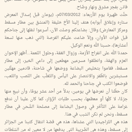
فاذن بفجر مشرق ونهار وضّاح.
حلّت ظهيرة يوم الأربعاء: 07/03/2012م، (يومان قبل إسدال المعرض
ستاره وإغلاق أبوابه) هتف إلينا الأخ خليفة (المنسّق بين مطار مسقط
ومركز المعارض) وقال: بضاعتكم وصلت الآن، أسرعوا لنقلها إلى جناحكم
قبل فوات الأوان، وإلاّ ضاعت عليكم الفرصة (التي ذهب منها تسعة
أعشارها)، حسبنا الله ونعم الوكيل.
حمدنا الله على انفراج الأزمة، وزوال الغمّة، وحلول النّعمة...أظهر الإخوان
العزم والهمّة، وانطلقوا مسرعين مهطعين إلى داعي الخير، إلى مطار
مسقط، فقاموا بتخليص البضاعة ووضعها في شاحنة، قادمين مهلّلين
مستبشرين بالظّفر والانتصار على اليأس والتّغلّب على النّصب والتّعب،
فوضعوا الكتب في جناحنا والحمد لله.
كان حظّنا أن نعرضها في يومين، بدلاً من أحد عشر يومًا، وأن نبيع منها
جزءًا، لا كلّها أو معظمها، بحسب طلبات الزّوّار، كما كان علينا أن ندفع
غرامة على التّأخّر في وصول البضاعة إلى مصلحة الشّحن في مطار
مسقط، ونحن لم نكن السّبب في هذا.
هذه هي التّراجيديا التي عشناها، هذه هي قصّة انتقال كتبنا من الجزائر
إلى مسقط، وهذه هي الضّريبة التي يدفعها من لا معين له من السّلطات