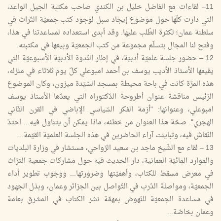
11– لقاءات مع الفاضل خليل بن الكندي صاحب مكتبة الجيل الواعد،
التي دارت كلّها حول موضوع إيجاد سبل لوجود كتب جمعيّة التّراث في
سلطنة عمان؛ لكثرة الطّلب عليها. وقد أبدى استعداده لمساعدتنا في هذا،
وفتح لنا المجال بتسلّم مجموعة من كتب الجمعيّة وبيعها في مكتبته.
12 – حضور جلسة علميّة أدبيّة، في إطار النّدوة الأدبيّة الأسبوعيّة التي
يقيمها الأستاذ الأديب يوسف بن أحمد امبوعلي كلّ يوم ثلاثاء في منزله،
هذه المرّة كانت في باحة محيطة بمسجد السّيّدة ميزون، وكان الموضوع
الرّئيس مناقشة عنوان أطروحة الدّكتوراه التي يعدّها الأستاذ يوسف
امبوعلي، وعنوانها: "أزمة الفكر السّياسي الإباضي في القرن الثّاني
الهجري". صحّة هذا العنوان من خطئه، ماذا يمكن أن يتناول فيه... احتدّ
النّقاش فيه، وتباينت آراء الحاضرين في هذه الجلسة العلميّة القيّمة...
13 – لقاء مع الشّيخ ماجد بن سعيد الرّواحي، مستشار في وزارة البلديات
والموارد المائيّة العمانية، دار الحديث فيه حول مشاركات جمعية الترّاث
في معرض مسقط للكتاب، وأهميّتها وضرورتها... ووجوب تطوير أداء
الجمعيّة، ومواصلة الدّرب في التّواصل بين الجزائر وعمان، وبذل الجهود
في مساعدة الجمعيّة للنّهوض بمهمّة نشر الكتاب في المشرق بعامة
وعمان بخاصّة...