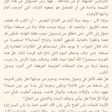
الشّركتين أنفسهما، أو من إحداهما... مهما يكن المسؤول عن هذا، فإنّ
النّتيجة واحدة هي أنّ المتضرّر هو جمعيّة التّراث، التي أحرجت أمام
زبائنها الأوفياء..
عرفنا الآن – وبعد ستّة أيّام من افتتاح المعرض – أنّ الكتب قد قطعت
نصف الطّريق – والحمد لله - وربّما عرضت هناك بدلا من مسقط! سؤالنا
تحوّل إلى الآتي: متى تنطلق من إستنبول صوب نقطة النّهاية، فنكون قد
نعمنا وظفرنا بالعناية، فتنتهي أتعابنا، وترتاح أعصابنا؟!! استفسرنا عن
ذلك فكان الجواب: لا يوجد مكان لبضاعتكم في الطّائرات المغادرة إلى
مسقط. نحن نرقب وننتظر اليوم الذي تتاح فيه فرصة لذلك. هل هذه
الفرصة ستحصل؟ الله أعلم! تجدّد قلقنا، وضاقت علينا الأرض بنا رحبت،
وضقنا ذرعًا من هذه المحطّات المزعجة المرهقة، التي أخّرت وصول
الكتب..
هل نفقد الأمل في وصول بضاعتنا. ونحرم من عرضها؟ هل يكون قدومنا
إلى مسقط من دون فائدة؟ ويكون رجوعنا إلى بلدنا من دون نتيجة؟
جهود بذلت، وأوقات صرفت، وأموال قدّمت، ووعود أعطيت، فبأيّ ذنب
يُوأَدُ كلّ هذا؟ هل نيأس ونوقف البحث والتّحرّي عن الخلل؟
الأزمة اشتدّت، إذن الفرج يأتي بإذن الله، العسر امتدّ بنا، إذن اليسر إثره
يحلّ، فإنّ بعد العسر يسرًا.إنّ الأمل يبقى عالقًا بالنّفوس، فإذا اشتدّ اللّيل