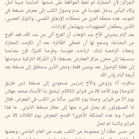
الجزائر؛ لأنّ الجمارك لم تعطِ الموافقة على شحنها. أصابتنا خيبة أمل،
وكاد اليأس يدخل نفوسنا في عدم وصول الكتب إلى معرض مسقط في
الموعد. هذه محطّة أخرى من محطّات الإرهاق النّفسي، والتّوتّر العصبي،
اللّذين يحطّمان المجهودات، ويهشّمان الإرادات.
بعد أيّام يخبرني الأخ عبد الوّهاب أنّ الفرج أتى من عند الله، ففد أفرج
عن البضاعة، وسمح لها أن تمتطي الطّائرة، بعد أن تكرّمت الجمارك
بإعطاء الرّخصة لذلك. ارتاحت نفوسنا، وفرحنا كثيرًا، فإنّ بضاعتنا
ستسبقنا إلى مخزن مركز المعارض بمسقط؛ لأنّ الشّركة التّركية ستوصلها
إلى نقطة الوصول بعد يومين فقط، ونحن الذّين سننطلق إلى مسقط بعد
أربعة أيّام بإذن الله,
سافرت أنا وزوجي والأخ إدريس مسعودي إلى مسقط (عن طريق
الدّوحة) يوم الأحد 26 من فبراير 2012م، ليلحق بنا الأستاذ محمد جهلان
يوم 27 من فبراير. وصلنا يوم الاثنين. سألنا عن الكتب في المعرض، فقال
لنا المسؤولون لم يصل شيء منها إلى مطار مسقط الدّولي.. ما هذا
الخبر؟ وما هذه المشكلة الأخرى؟ افتتح المعرض يوم الثّلاثاء 28 من
فبراير وكتبنا لم تصل.
من حسن حظّنا أنّ مجموعة من الكتب بقيت من العام الماضي، وبعضها