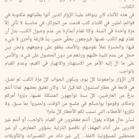
الكتاب...
في هذه الأثناء كان يتوافد علينا الزّوّار الذين أتوا بطلباتهم مكتوبة في
قوائم، آملين في اقتناء كتب قدمت من الجزائر، في مناسبة لا تأتي إلاّ
مرّة واحدة في السّنة. وكنّا نقدّم أعذارنا عن عدم وصول الكتب، بدل أن
نقدّم لهم الكتب نفسها، فيرجعون بخفَّي حنين، يدٌ فارغة وأخرى لا شيء
فيها، والحسرة تملأ نفوسهم، والأسف يطفو على وجوههم، ونحن بين
خجل من عدم تلبية طلبهم وردّهم من دون الحصول على شيء، والأسى
على ما آلَ إليه الأمر من الاستهتار والانهيار في القيم، وعدم القيام
بالواجب..
كان الزّوّار يراجعوننا كلّ يوم، ويكون الجواب كلّ مرّة الكتب لم تصل،
هي قابعة في مطار استنبول، كما قيل لنا.. وكان تعليق بعضهم: لماذا أنتم
بدعٌ من العارضين، كلّ سنة تواجهون المشكلة نفسها، دبّروا أمركم
بإحكام، وقوموا بواجبكم في متّسع من الوقت، واعتبروا بما سبق، ولا
تكرّروا الأخطاء، التي تسبّب لكم الأخطار كلّ عام!!
لسان حال هؤلاء يقول: أنتم مقصّرون في القيام بالواجب، أو أنتم غير
قادرين على أداء المهمّة، أو ناقصو الدّراية بشؤون المعارض، أو غير
متحمّلين للمسؤولية كاملة... إلى غير ذلك من التّفسيرات والتّأويلات