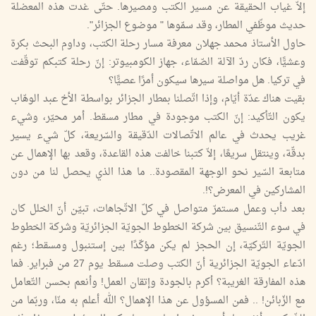
إلاّ غياب الحقيقة عن مسير الكتب ومصيرها. حتّى غدت هذه المعضلة
حديث موظّفي المطار، وقد سمّوها " موضوع الجزائر".
حاول الأستاذ محمد جهلان معرفة مسار رحلة الكتب، وداوم البحث بكرة
وعشيًّا، فكان ردّ الآلة الصّمّاء، جهاز الكومبيوتر: إنّ رحلة كتبكم توقّفت
في تركيا. هل مواصلة سيرها سيكون أمرًا عصيًّا؟
بقيت هناك عدّة أيّام، وإذا اتّصلنا بمطار الجزائر بواسطة الأخ عبد الوهّاب
يكون التّأكيد: إنّ الكتب موجودة في مطار مسقط. أمر محيّر، وشيء
غريب يحدث في عالم الاتّصالات الدّقيقة والسّريعة، كلّ شيء يسير
بدقّة، وينتقل سريعًا، إلاّ كتبنا خالفت هذه القاعدة، وقعد بها الإهمال عن
متابعة السّير نحو الوجهة المقصودة.. ما هذا الذي يحصل لنا من دون
المشاركين في المعرض؟!.
بعد دأب وعمل مستمرّ متواصل في كلّ الاتّجاهات، تبيّن أنّ الخلل كان
في سوء التّنسيق بين شركة الخطوط الجويّة الجزائريّة وشركة الخطوط
الجويّة التّركيّة، إن الحجز لم يكن مؤكّدًا بين إستنبول ومسقط؛ رغم
ادّعاء الجويّة الجزائرية أنّ الكتب وصلت مسقط يوم 27 من فبراير. فما
هذه المفارقة الغريبة؟ أكرم بالجودة وإتقان العمل! وأنعم بحسن التّعامل
مع الزّبائن! .. فمن المسؤول عن هذا الإهمال؟ الله أعلم به منّا، وربّما من