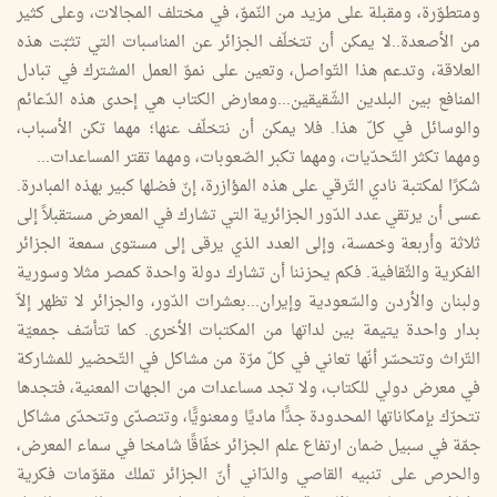
ومتطوّرة، ومقبلة على مزيد من النّموّ، في مختلف المجالات، وعلى كثير
من الأصعدة..لا يمكن أن تتخلّف الجزائر عن المناسبات التي تثبّت هذه
العلاقة، وتدعم هذا التّواصل، وتعين على نموّ العمل المشترك في تبادل
المنافع بين البلدين الشّقيقين...ومعارض الكتاب هي إحدى هذه الدّعائم
والوسائل في كلّ هذا. فلا يمكن أن نتخلّف عنها؛ مهما تكن الأسباب،
ومهما تكثر التّحدّيات، ومهما تكبر الصّعوبات، ومهما تقتر المساعدات...
شكرًا لمكتبة نادي التّرقي على هذه المؤازرة، إنّ فضلها كبير بهذه المبادرة.
عسى أن يرتقي عدد الدّور الجزائرية التي تشارك في المعرض مستقبلاً إلى
ثلاثة وأربعة وخمسة، وإلى العدد الذي يرقى إلى مستوى سمعة الجزائر
الفكرية والثّقافية. فكم يحزننا أن تشارك دولة واحدة كمصر مثلا وسورية
ولبنان والأردن والسّعودية وإيران...بعشرات الدّور، والجزائر لا تظهر إلاّ
بدار واحدة يتيمة بين لداتها من المكتبات الأخرى. كما تتأسّف جمعيّة
التّراث وتتحسّر أنّها تعاني في كلّ مرّة من مشاكل في التّحضير للمشاركة
في معرض دولي للكتاب، ولا تجد مساعدات من الجهات المعنية، فتجدها
تتحرّك بإمكاناتها المحدودة جدًّا ماديًا ومعنويًّا، وتتصدّى وتتحدّى مشاكل
جمّة في سبيل ضمان ارتفاع علم الجزائر خفّاقًا شامخا في سماء المعرض،
والحرص على تنبيه القاصي والدّاني أنّ الجزائر تملك مقوّمات فكرية