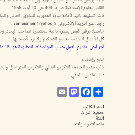
ثانيا: إرسال العمل عن طريق البريد إلى السيد نائب مدير ا
القادر للعلوم الإسلامية ص.ب 408 حي 20 أوت 1955.
ثالثا: تسليمه باليد لأمانة نيابة المديرية للتكوين العالي وال
رابعا: عبر البريد الإلكتروني
samaismain@yahoo.fr
.
خامسا: يرفق العمل بسيرة ذاتية مختصرة لصاحب البحث و
كل الأعمال المقدمة تخضع للتحكيم ولا ترد لأصحابها.
آخر أجل لتقديم العمل حسب المواصفات المطلوبة هو: 15 ماي 2010.
ختم وإمضاء
نائب مدير الجامعة للتكوين العالي والتكوين المتواصل والش
د. إسماعيل سامعي
Mastodon
Email
Facebook
Share
اسم الكاتب
جمعية التراث
الفئة
ملتقيات وندوات