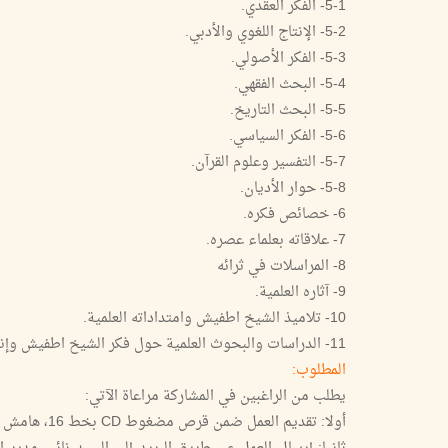
5-1- الفكر العقدي.
5-2- الإنتاج اللغوي والأدبي.
5-3- الفكر الأصولي.
5-4- البحث الفقهي.
5-5- البحث التاريخ.
5-6- الفكر السياسي.
5-7- التفسير وعلوم القرآن.
5-8- حوار الأديان.
6- خصائص فكره.
7- علاقاته بعلماء عصره.
8- المراسلات في ثرائه
9- آثاره العلمية.
10- تلاميذ الشيخ اطفيش وامتداداته العلمية.
11- الدراسات والبحوث العلمية حول فكر الشيخ اطفيش وإنتاجه.
المطلوب:
يطلب من الراغبين في المشاركة مراعاة الآتي:
أولا: تقديم العمل ضمن قرص مضغوط CD بخط 16، هامش 12 بنمط: TRADITIONAL ARABIC.