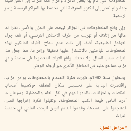
المحاولات التي قام بها بعض الأفراد لإخراج هذا التراث إلى العلن قليلة
جدا، ولم تَغص إلى الكنوز المعرفية التي تحتفظ بها المراكز الرسمية وغير
الرسمية.
وإن واقع المخطوطات في الجزائر ليبعث على الحزن والأسى، نظرا لما
طالها من إتلاف أو تهريب من طرف الاحتلال الفرنسي، أو تلف جراء
العوامل الطبيعية، أضف إلى ذلك عدم سماح الأفراد المالكين لهذه
المخطوطات للباحثين بالاشتغال عليها تحقيقا وإخراجا. مما جعل هذا
التراث صعب المنال. ولا يختلف واقع التراث المخطوط في منطقة وادي
مزاب عما هو عليه في المناطق الأخرى عبر أرجاء الوطن.
وبحلول سنة 1992م، ظهرت فكرة الاهتمام بالمخطوطات بوادي مزاب،
واقتصرت البداية على تحسيس سكان المنطقة -ولاسيما أصحاب
المكتبات والخزانات- بالدور المهم في نقل العلم والحضارة. وسرعان ما
أدرك الناس قيمة الكتب المخطوطة، وتقبلوا فكرة إخراجها للعلن،
فتشجعوا على تنفيذها، وقدموا الدعم لفريق البحث العلمي في جمعية
التراث.
* مراحل العمل: