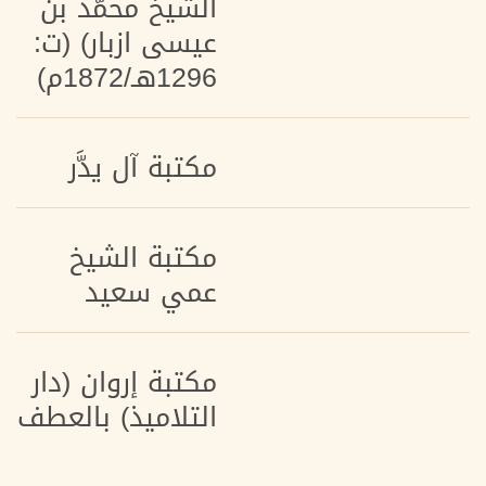
الشيخ محمَّد بن
عيسى ازبار) (ت:
1296هـ/1872م)
مكتبة آل يدَّر
مكتبة الشيخ
عمي سعيد
مكتبة إروان (دار
التلاميذ) بالعطف