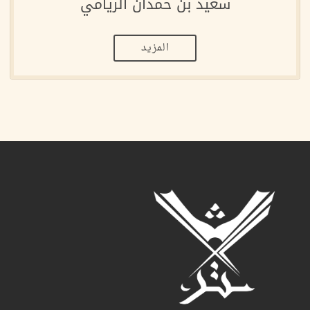
سعيد بن حمدان الريامي
المزيد