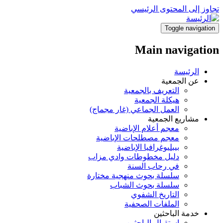
تجاوز إلى المحتوى الرئيسي
Toggle navigation
Main navigation
الرئيسة
عن الجمعية
التعريف بالجمعية
هيكلة الجمعية
العمل الجماعي (غار مجماج)
مشاريع الجمعية
معجم أعلام الإباضية
معجم مصطلحات الإباضية
بيبليوغرافيا الإباضية
دليل مخطوطات وادي مزاب
في رحاب السنة
سلسلة بحوث منهجية مختارة
سلسلة بحوث الشباب
التاريخ الشفوي
الملفات الصحفية
خدمة الباحثين
استقبال الباحثين