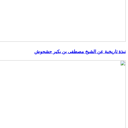
نبذة تاريخية عن الشيخ مصطفى بن بكير حشحوش