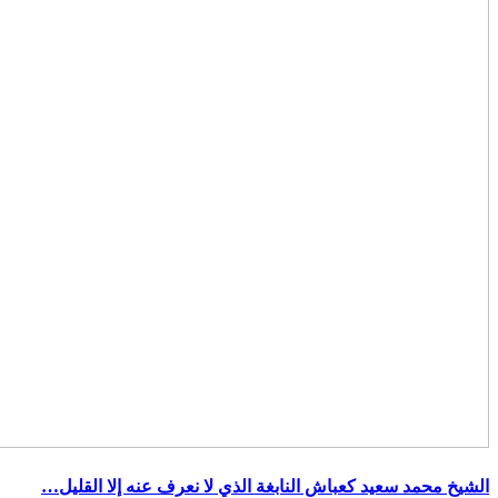
الشيخ محمد سعيد كعباش النابغة الذي لا نعرف عنه إلا القليل…