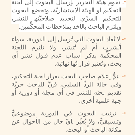
تقوم هيئة التحرير بإرسال البحوث إلى لجنة
*-
التحكيم أو الهيئة الاستشاريَّة، وتخضع البحوث
للتحكيم السرِّي لتحديد صلاحيَّتها للنشر،
ويلتزم الباحث بالأخذ بملاحظات المحكِّمين.
-
لا تُعاد البحوث التي تُرسل إلى الدورية، سواء
*
أنُشرت أم لم تُنشر، ولا تلتزم اللجنة
المحكَّمة بذكر أسباب عدم قبول نشر أي
بحث، وتُعتبر قراراتُها نهائية.
-
يتمُّ إعلام صاحب البحث بقرار لجنة التحكيم،
*
وفي حالة الردِّ السلبي، فإنَّ للباحث حريَّة
تقديم بحثه للنشر في أي مجلة أو دورية أو
جهة علمية أخرى.
-
ترتيب البحوث في الدورية موضوعيٌّ
*
وتنسيقيٌّ، ولا يُعبِّر بأيِّ حال من الأحوال عن
مكانة الباحث أو البحث.