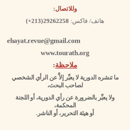
وللاتصال:
هاتف/ فاكس:
29262258(213+)
ehayat.revue@gmail.com
www.tourath.org
ملاحظة
:
ما تنشره الدورية لا يعبِّر إلاَّ عن الرأي الشخصي
لصاحب البحث،
ولا يعبِّر بالضرورة عن رأي الدورية، أو اللجنة
المحكمة،
أو هيئة التحرير، أو الناشر.