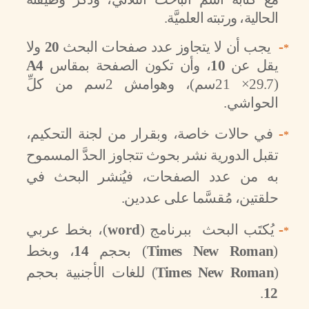
الحالية، ورتبته العلميَّة.
-
يجب أن لا يتجاوز عدد صفحات البحث
20
ولا
*
يقل عن
10
، وأن تكون الصفحة بمقاس
A4
(29.7× 21سم)، وهوامش 2سم من كلِّ
الحواشي.
-
في حالات خاصة، وبقرار من لجنة التحكيم،
*
تقبل الدورية نشر بحوث تتجاوز الحدَّ المسموح
به من عدد الصفحات، فيُنشر البحث في
حلقتين،
مُقسَّما على عددين.
-
يُكتَب البحث ببرنامج (
word
)، بخط عربي
*
(
Times New Roman
)
بحجم
14
، وبخط
(
Times New Roman
)
للغات الأجنبية بحجم
.
12