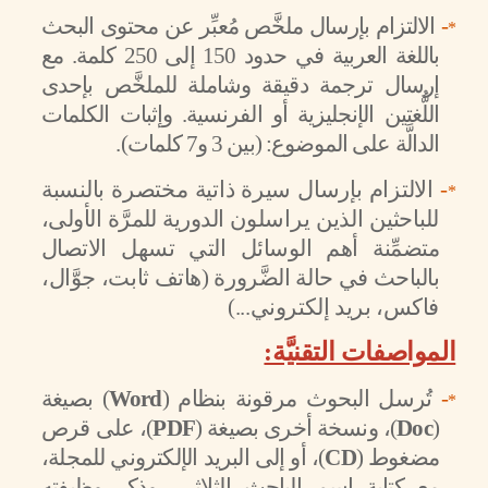
-
الالتزام بإرسال ملخَّص مُعبِّر عن محتوى البحث
*
باللغة العربية في حدود 150 إلى 250 كلمة. مع
إرسال ترجمة دقيقة وشاملة للملخَّص بإحدى
اللُّغتين الإنجليزية أو الفرنسية. وإثبات الكلمات
الدالَّة على الموضوع: (بين 3 و7 كلمات).
-
الالتزام بإرسال سيرة ذاتية مختصرة بالنسبة
*
للباحثين الذين يراسلون
الدورية للمرَّة الأولى،
متضمِّنة أهم الوسائل التي تسهل الاتصال
بالباحث
في حالة الضَّرورة (هاتف ثابت، جوَّال،
فاكس، بريد إلكتروني...)
المواصفات التقنيَّة:
-
تُرسل البحوث مرقونة بنظام (
Word
) بصيغة
*
(
Doc
)، ونسخة أخرى بصيغة (
PDF
)، على قرص
مضغوط (
CD
)، أو إلى البريد الإلكتروني للمجلة،
مع كتابة اسم الباحث الثلاثي، وذكر وظيفته