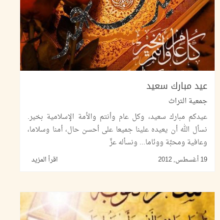
عيد مبارك سعيد
جمعية التراث
عيدكم مبارك سعيد، وكل عام وأنتم والأمة الإسلامية بخير.
نسأل الله أن يعيده علينا جميعا على أحسن حال، أمنا وسلاما،
وعافية ومحبَّة ووئاما... ونسأله عزَّ
19 أغسطس, 2012
اقرأ المزيد