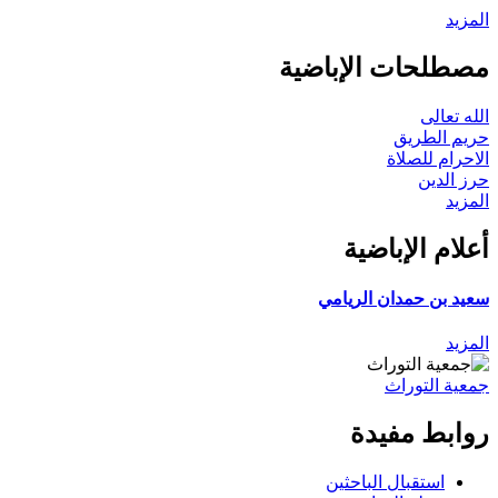
المزيد
مصطلحات الإباضية
الله تعالى
حريم الطريق
الاحرام للصلاة
حرز الدين
المزيد
أعلام الإباضية
سعيد بن حمدان الريامي
المزيد
جمعية التوراث
روابط مفيدة
استقبال الباحثين