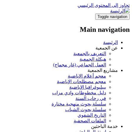
تجاوز إلى المحتوى الرئيسي
Toggle navigation
Main navigation
الرئيسة
عن الجمعية
التعريف بالجمعية
هيكلة الجمعية
العمل الجماعي (غار مجماج)
مشاريع الجمعية
معجم أعلام الإباضية
معجم مصطلحات الإباضية
بيبليوغرافيا الإباضية
دليل مخطوطات وادي مزاب
في رحاب السنة
سلسلة بحوث منهجية مختارة
سلسلة بحوث الشباب
التاريخ الشفوي
الملفات الصحفية
خدمة الباحثين
استقبال الباحثين