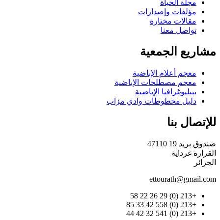
مجلة الحياة
مؤلفات وإصدارات
مقالات مختارة
تواصل معنا
مشاريع الجمعية
معجم أعلام الإباضية
معجم مصطلحات الإباضية
بيبليوغرافيا الإباضية
دليل مخطوطات وادي مزاب
للإتصال بنا
صندوق بريد 19 47110
القرارة غرداية
الجزائر
ettourath@gmail.com
+213 (0) 29 26 22 58
+213 (0) 558 42 33 85
+213 (0) 541 32 42 44