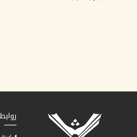
روابط
استقبا