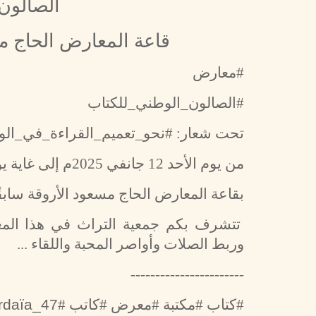
الصالون
قاعة المعارض الحاج مسع
#معارض
#الصالون_الوطني_للكتاب
تحت شعار: #نحو_تعميم_القراءة_في_ال
من يوم الأحد 12 جانفي 2025م إلى غاية يوم السبت 25 جانفي 2025م
بقاعة المعارض الحاج مسعود الأروقة سابقًا
تتشرف بكم جمعية التراث في هذا المعر
وربط الصلات وأواصر المحبة واللقاء ...
-----------------------
ardaïa_47
#كتاب #مكتبة #معرض #كاتب #