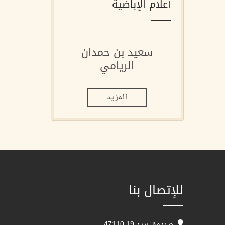
أعلام الإباضية
سعيد بن حمدان
الريامي
المزيد
للإتصال بنا
صندوق بريد 19 47110