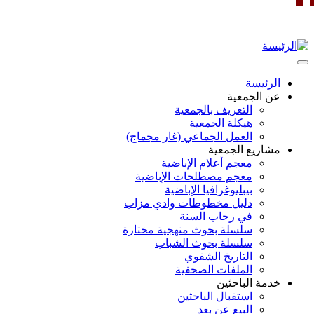
تجاوز
إلى
المحتوى
الرئيسي
Toggle
navigation
الرئيسة
Main
عن الجمعية
التعريف بالجمعية
navigation
هيكلة الجمعية
العمل الجماعي (غار مجماج)
مشاريع الجمعية
معجم أعلام الإباضية
معجم مصطلحات الإباضية
بيبليوغرافيا الإباضية
دليل مخطوطات وادي مزاب
في رحاب السنة
سلسلة بحوث منهجية مختارة
سلسلة بحوث الشباب
التاريخ الشفوي
الملفات الصحفية
خدمة الباحثين
استقبال الباحثين
البيع عن بعد