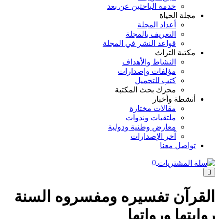
خدمة الباحثين عن بعد
مجلة الحياة
أعداد المجلة
التعريف بالمجلة
قواعد النشر في المجلة
مكتبة التراث
النشاط والأهداف
مؤلفات وإصدارات
كتب للتحميل
محرك بحث المكتبة
أنشطة وأخبار
مقالات مختارة
ملتقيات وندوات
معارض وطنية ودولية
آخر الإصدارات
تواصل معنا
0
القرآن تفسيره ومفسروه السنة
روايتها ورواتها