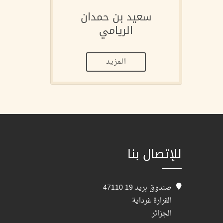
سعيد بن حمدان
الريامي
المزيد
للإتصال بنا
صندوق بريد 19 47110
القرارة غرداية
الجزائر