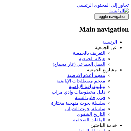
تجاوز إلى المحتوى الرئيسي
Toggle navigation
Main navigation
الرئيسة
عن الجمعية
التعريف بالجمعية
هيكلة الجمعية
العمل الجماعي (غار مجماج)
مشاريع الجمعية
معجم أعلام الإباضية
معجم مصطلحات الإباضية
بيبليوغرافيا الإباضية
دليل مخطوطات وادي مزاب
في رحاب السنة
سلسلة بحوث منهجية مختارة
سلسلة بحوث الشباب
التاريخ الشفوي
الملفات الصحفية
خدمة الباحثين
استقبال الباحثين