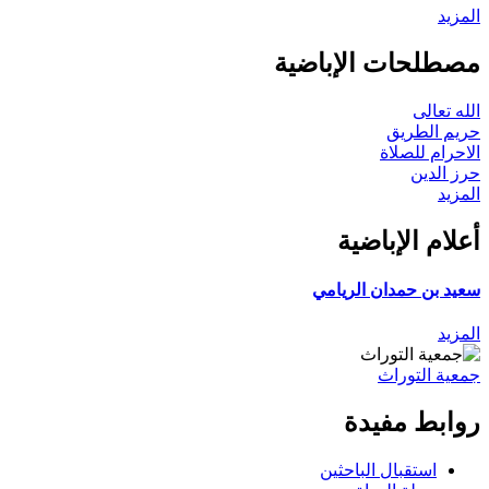
المزيد
مصطلحات الإباضية
الله تعالى
حريم الطريق
الاحرام للصلاة
حرز الدين
المزيد
أعلام الإباضية
سعيد بن حمدان الريامي
المزيد
جمعية التوراث
روابط مفيدة
استقبال الباحثين