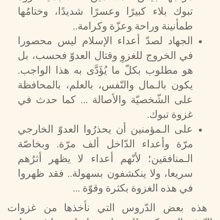
تبوك بلاء كبيرًا وعسرًا شديدًا، وختامُها
طمأنينة وراحة وعزّة وكرامة..
الجهاد لصدّ أعداء الإسلام ليس محصورا
في الخروج للغزوِ وقتال العدوّ فحسب، بل
هو مطلوب بكلّ ما يُؤَدَّى به هذا الواجب.
يكون بالـمال والنّفس، بالعلم، بالمحافظة
على الشّخصيّة والأصالة ... كما حدث في
غزوة تبوك.
على الـمؤمنين أن يحذرُوا العدوّ الخارجي
مرّة وأعداء الدّاخل ألف مرّة. وبخاصّة
الـمنافقين؛ لأنّهم أعداء لا يظهر أثرُهم
سريعا، ولا ينكشفون بسهولة.. فقد ظهروا
في هذه الغزوة بكثرة وقوّة ...
هذه بعض الدّروس التي نأخذها من غزوات