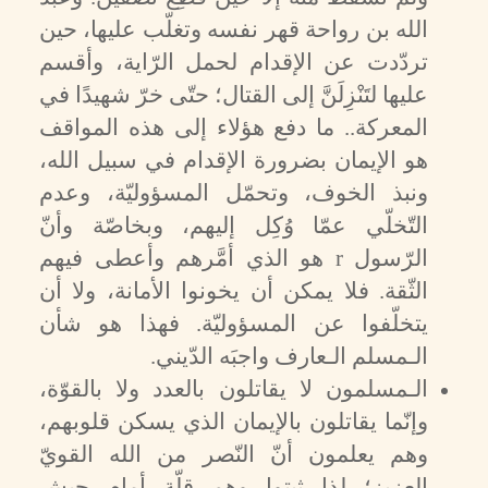
الله بن رواحة قهر نفسه وتغلّب عليها، حين
تردّدت عن الإقدام لحمل الرّاية، وأقسم
عليها لتَنْزِلَنَّ إلى القتال؛ حتّى خرّ شهيدًا في
المعركة.. ما دفع هؤلاء إلى هذه المواقف
هو الإيمان بضرورة الإقدام في سبيل الله،
ونبذ الخوف، وتحمّل المسؤوليّة، وعدم
التّخلّي عمّا وُكِل إليهم، وبخاصّة وأنّ
الرّسول
r
هو الذي أمَّرهم وأعطى فيهم
الثّقة. فلا يمكن أن يخونوا الأمانة، ولا أن
يتخلّفوا عن المسؤوليّة. فهذا هو شأن
الـمسلم الـعارف واجبَه الدّيني.
الـمسلمون لا يقاتلون بالعدد ولا بالقوّة،
وإنّما يقاتلون بالإيمان الذي يسكن قلوبهم،
وهم يعلمون أنّ النّصر من الله القويّ
العزيز؛ لذا ثبتوا وهم قلّة أمام جيش