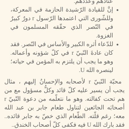
عتادهم وعددهم.
إنَّ للقيادة الرّشيدة الحازمة في المعركة،
وللشّورى التي اعتمدها الرّسول
r
دورٌ كبيرٌ
في النّصر الذي حقّقه المسلمون في
الغزوة.
للدّعاء أثره الكبير والأساس في النّصر. فقد
كان عادةَ النّبيّ
r
في كلّ شؤونه وأعماله.
وهو ما يجب أن يلتزم به المؤمن في حياته؛
لينصره الله
U
.
محبّة النّبيّ
r
لأصحابه والإحسانُ إليهم ، مثال
يجب أن يسير عليه كلّ قائد وكلُّ مسؤول مع من
هم تحت كفالته. وهو ما نتعلّمه من دعوة النّبيّ
r
أصحابَه الجائعين لتناول طعام جابر بن عبد الله
معه؛ رغم قلّته. الطّعام الذي خصّ به جابر قائده..
فقد بارك الله
U
فيه فكفى كلّ أصحاب الخندق..