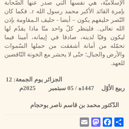
الإسلاميّة، هي نفسها التي صدر عنها الصّحابة
بإمرة القائد الأكبر محمد رسول الله
r
.. فكما كان
النّصر حليفهم يكون – أيضا - حليف الـمقاومة بإذن
الله تعالى.. فلينظر كلّ واحد منّا ماذا يقدّم لها
ليكون وفيّا لدينه، صادقا في إيمانه، أمينا فيما
تحمّله من أمانة أشفقت من حملها السّموات
والأرض والجبال؛ حتّى لا يحشر مع الخونة النّاقضين
للعهد.
الجزائر يوم الجمعة: 12
ربيع الأوّل 1447ه / 05 سبتمبر 2025م
الدّكتور محمد بن قاسم ناصر بوحجام
Mastodon
Email
Facebook
Share