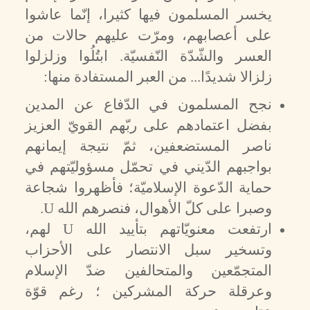
يخسر المسلمون فيها كثيرا، إنّما عاشوا
على أعصابهم، ومرّت عليهم حالات من
العسر والشّدّة النّفسيّة. ابتُلُوا وزلزلوا
زلزالا شديدًا... من العبر المستفادة منها:
نجح المسلمون في الدّفاع عن المدين
بفضل اعتمادهم على ربّهم القويّ العزيز
ناصر المستضعفين، ثمّ نتيجة إيمانهم
بواجبهم الدّيني في تحمّل مسؤوليّتهم في
حماية الدّعوة الإسلاميّة؛ فأظهروا شجاعة
وصبرا على كلّ الأهوال، فنصرهم الله
U
.
ارتفعت معنويّاتهم بتأييد الله
U
لهم،
وتسخير سبل الانتصار على الأحزاب
المتجمّعين والمتحالفين ضدّ الإسلام
وعرقلة حركة المشركين ؛ رغم قوّة