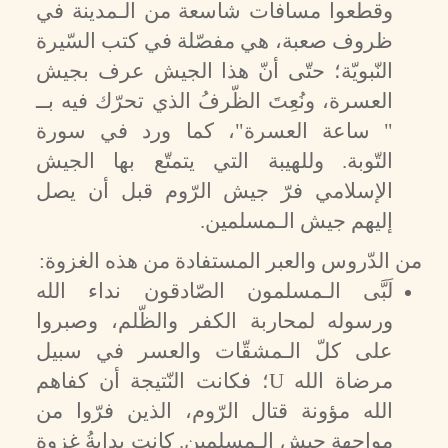
وقطعوا مسافات شاسعة من الـمدينة في
ظروف صعبة، هي مفصّلة في كتب السّيرة
النّبويّة؛ حتّى أنّ هذا الجيش عرف بجيش
العسرة، ونُعِتَ الظّرفُ الذي تحرّك فيه بــ
" ساعة العسرة"، كما ورد في سورة
التّوبة. وللهيبة التي يتمتّع بها الجيش
الإسلامي فرّ جيش الرّوم قبل أن يصل
إليهم جيش الـمسلمين.
من الدّروس والعبر المستفادة من هذه الغزوة:
لَبَّى الـمسلمون الصّادقون نداء الله
ورسوله لمحاربة الكفر والظّلم، وصبروا
على كلّ الـمشقّات والعسر في سبيل
مرضاة الله
U
؛ فكانت النّتيجة أن كفاهم
الله مؤونة قتال الرّوم، الذين فرّوا من
مواجهة جيش الـمسلمين. كانت بدايةُ غزوة