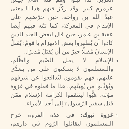
عرمرم كبير. وقد ركّز فيهم هذا الـمعنى
عبدُ الله بن رواحة، حين حرّضهم على
الإقدام في المعركة، كما ثبّته فيهم أيضا
عقبة بن عامر، حين قال لبعض الجند الذين
كادوا أن يُظهروا بعض الانهزام يا قومُ: يُقتلُ
الإنسانُ مُقبلًا خيرٌ من أن يُقتَلَ مُدبرًا..
الإسلام لا يقبل الضّيم والظّلم،
والـمسلمون لا يسكتون على من يتعدَّى
عليهم، فهم يقومون ليُدافعوا عن شرفهم
ويُؤدِّبوا من يُهينُهم.. هذا ما فعلوه في غزوة
مؤتة، هَبُّوا لينتقموا لكرامة الإسلام ممّن
قتل سفير الرّسول
r
إلى أحد الأمراء.
غزوة تبوك:
في هذه الغزوة خرج
الـمسلمون ليقاتلوا الرّوم في دارهم،