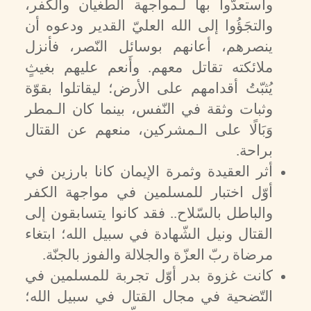
واستعدّوا بها لـمواجهة الطّغيان والكفر،
والتجَؤُوا إلى الله العليّ القدير ودعوه أن
ينصرهم، أعانهم بوسائل النّصر، فأنزل
ملائكته تقاتل معهم. وأَنعم عليهم بغيثٍ
يُثبّتُ أقدامهم على الأرض؛ ليقاتلوا بقوّة
وثبات وثقة في النّفس، بينما كان الـمطر
وَبَالًا على الـمشركين، منعهم عن القتال
براحة.
أثر العقيدة وثمرة الإيمان كانا بارزين في
أوّل اختبار للمسلمين في مواجهة الكفر
والباطل بالسّلاح.. فقد كانوا يتسابقون إلى
القتال ونيل الشّهادة في سبيل الله؛ ابتغاء
مرضاة ربّ العزّة والجلالة والفوز بالجنّة.
كانت غزوة بدر أوّل تجربة للمسلمين في
التّضحية في مجال القتال في سبيل الله؛