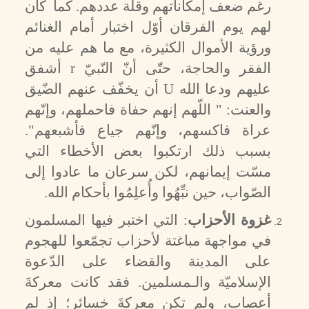
رغم ضعف إمكاناتهم وقلّة عددهم. كما كان
لهم يوم الفرقان أوّل اختبار أمام الغنائم
ورؤية الأموال الكثيرة، مع ما هم عليه من
الفقر والحاجة، حتّى أنّ النّبيّ
r
أشفق
عليهم ودعا الله
U
أن يخفّف عنهم الضّيق
والعنت: " اللّهم إنهم حفاة فاحملهم، وإنّهم
عراة فاكسهم، وإنّهم جياع فأشبعهم".
بسبب ذلك ارتكبوا بعض الأخطاء التي
مسّت إيمانهم، لكن سرعان ما عادوا إلى
الصّواب، حين نبِّهُوا وأُعلِمُوا بأحكام الله.
غزوة الأحزاب
: التي اختبر فيها المسلمون
في مواجهة مباغتة لأحزاب تجمّعوا للهجوم
على المدينة والقضاء على الدّعوة
الإسلاميّة والـمسلمين. فقد كانت معركةَ
أعصاب، ولم تكن معركةَ خسائر؛ إذ لم