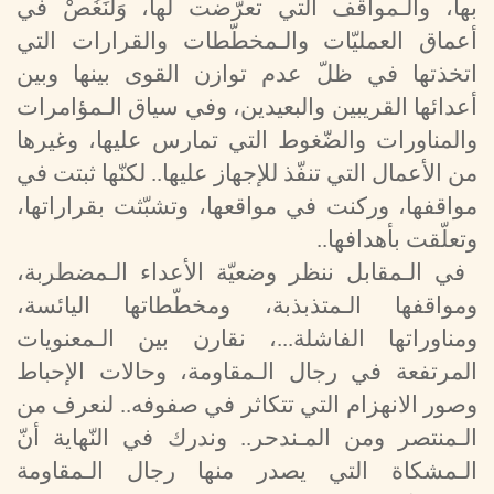
بها، والـمواقف التي تعرّضت لها، وَلْنَغُصْ في
أعماق العمليّات والـمخطّطات والقرارات التي
اتخذتها في ظلّ عدم توازن القوى بينها وبين
أعدائها القريبين والبعيدين، وفي سياق الـمؤامرات
والمناورات والضّغوط التي تمارس عليها، وغيرها
من الأعمال التي تنفّذ للإجهاز عليها.. لكنّها ثبتت في
مواقفها، وركنت في مواقعها، وتشبّثت بقراراتها،
وتعلّقت بأهدافها..
في الـمقابل ننظر وضعيّة الأعداء الـمضطربة،
ومواقفها الـمتذبذبة، ومخطّطاتها اليائسة،
ومناوراتها الفاشلة...، نقارن بين الـمعنويات
المرتفعة في رجال الـمقاومة، وحالات الإحباط
وصور الانهزام التي تتكاثر في صفوفه.. لنعرف من
الـمنتصر ومن المـندحر.. وندرك في النّهاية أنّ
الـمشكاة التي يصدر منها رجال الـمقاومة