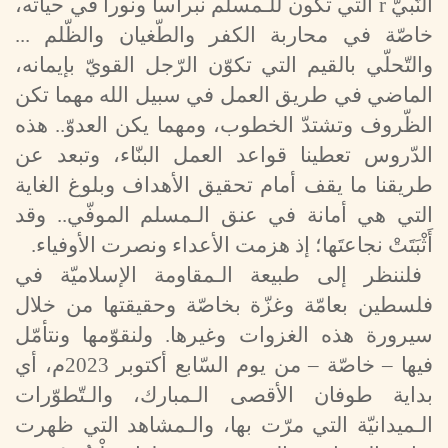
النّبيّ
r
التي تكون للـمسلم نبراسا ونورا في حياته،
خاصّة في محاربة الكفر والطّغيان والظّلم ...
والتّحلّي بالقيم التي تكوّن الرّجل القويّ بإيمانه،
الماضي في طريق العمل في سبيل الله مهما تكن
الظّروف وتشتدّ الخطوب، ومهما يكن العدوّ.. هذه
الدّروس تعطينا قواعد العمل البنّاء، وتبعد عن
طريقنا ما يقف أمام تحقيق الأهداف وبلوغ الغاية
التي هي أمانة في عنق الـمسلم الموفّي.. وقد
أَثْبَتَتْ نجاعتَها؛ إذ هزمت الأعداء ونصرت الأوفياء.
فلننظر إلى طبيعة الـمقاومة الإسلاميّة في
فلسطين بعامّة وغزّة بخاصّة وحقيقتها من خلال
سيرورة هذه الغزوات وغيرها. ولنقوّمها ونتأمّل
فيها – خاصّة – من يوم السّابع أكتوبر 2023م، أي
بداية طوفان الأقصى الـمبارك، والـتّطوّرات
الـميدانيّة التي مرّت بها، والـمشاهد التي ظهرت