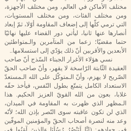
مختلف الأماكن في العالم، ومن مختلف الأجهزة،
ومن مختلف الفئات، ومن مختلف المستويات،
التي ترمي كلّها إلى إضعاف المقاومة أوّلا، ثمّ إبعاد
أنصارها عنها ثانيا، ليأتي دور القضاء عليها نهائيّا
حتما مقضيّا؛ زعما من المتآمرين والـمتواطئين
الأبعدين والأقربين أنّ ذلك يؤدّي إلى استسلامها..
نسي هؤلاء الأغرار الجبناء السّذج أنّ صاحب
العقيدة الثّابتة الرّاسخة لا يقهر، وأنّ صاحب الحقّ
الصّريح لا يهزم، وأنّ الـمتوكّل على الله الـمستعدّ
الاستعداد الكامل يتمتّع بطول النّفس، فيأخذ حقّه
غلابا، بعون من الله القويّ العزيز الحكيم. هذا
الـمظهر الذي ظهرت به المقاومة في الميدان،
الذي لن تكون عاقبته سوى النّصر بإذن الله؛ لأنّه
وعد منه لنصرة أصحاب الحقّ والمؤمنين الموفّين
في جهادهم:
)
إِنَّا لَنَنْصُرُ رُسُلَنَا وَالذِينَ آمَنُوا في