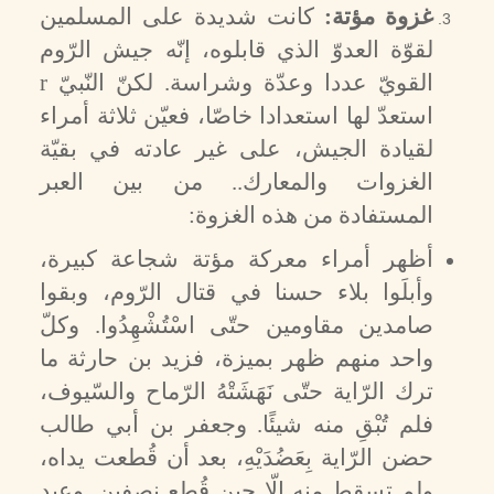
غزوة مؤتة:
كانت شديدة على المسلمين
لقوّة العدوّ الذي قابلوه، إنّه جيش الرّوم
القويّ عددا وعدّة وشراسة. لكنّ النّبيّ
r
استعدّ لها استعدادا خاصّا، فعيّن ثلاثة أمراء
لقيادة الجيش، على غير عادته في بقيّة
الغزوات والمعارك.. من بين العبر
المستفادة من هذه الغزوة:
أظهر أمراء معركة مؤتة شجاعة كبيرة،
وأبلَوا بلاء حسنا في قتال الرّوم، وبقوا
صامدين مقاومين حتّى اسْتُشْهِدُوا. وكلّ
واحد منهم ظهر بميزة، فزيد بن حارثة ما
ترك الرّاية حتّى نَهَشَتْهُ الرّماح والسّيوف،
فلم تُبْقِ منه شيئًا. وجعفر بن أبي طالب
حضن الرّاية بِعَضُدَيْهِ، بعد أن قُطعت يداه،
ولم تسقط منه إلّا حين قُطِع نصفين. وعبد