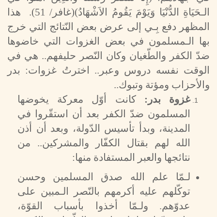
الـحَيَاةِ الدُّنْيَا وَيَوْمَ يَقُومُ الاَشْهَادُ
(
(غافر/ 51). هذا
المظهر دفع بِـي إلى عرض بعض النّتائج التي خرج
بها الـمسلمون في بعض الغزوات التي خاضوها
ضدّ الكفر والطّغيان وكان النّصر حليفهم.. هي في
الوقت نفسه دروس وعبر.. اخترتُ غزوات: بدر
والأحزاب ومؤتة وتبوك..
غزوة بدر:
كانت أوّل معركة يخوضها
المسلمون ضدّ الكفر بعد أن استقّروا في
المدينة، وبدأ تأسيس الدّولة، وبعد أن أذن
الله لهم بقتال الكفّار والمشركين.. من
نتائجها والعبر المستفادة منها:
لـمّا علم الله صدق المسلمين وحسن
توكّلهم عليه أكرمهم بالنّصر الـمبين على
عدوّهم. ولـمّا أخذوا بأسباب القوّة،