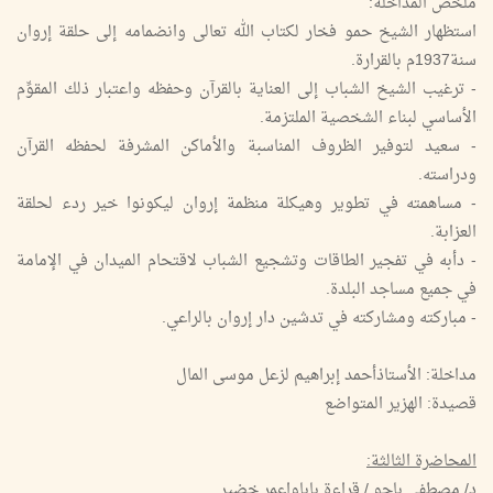
ملخص المداخلة:
استظهار الشيخ حمو فخار لكتاب الله تعالى وانضمامه إلى حلقة إروان
سنة1937م بالقرارة.
- ترغيب الشيخ الشباب إلى العناية بالقرآن وحفظه واعتبار ذلك المقوِّم
الأساسي لبناء الشخصية الملتزمة.
- سعيد لتوفير الظروف المناسبة والأماكن المشرفة لحفظه القرآن
ودراسته.
- مساهمته في تطوير وهيكلة منظمة إروان ليكونوا خير ردء لحلقة
العزابة.
- دأبه في تفجير الطاقات وتشجيع الشباب لاقتحام الميدان في الإمامة
في جميع مساجد البلدة.
- مباركته ومشاركته في تدشين دار إروان بالراعي.
مداخلة: الأستاذأحمد إبراهيم لزعل موسى المال
قصيدة: الهزير المتواضع
المحاضرة الثالثة:
د/ مصطفى باجو / قراءة باباواعمر خضير