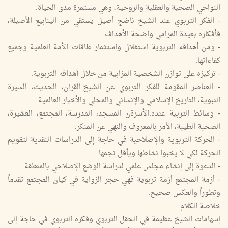
النواحي الصحية والعقلية والروحية، وهي مستمرة مدى الحياة.
- الفكر التربوي عند الشيخ ناضج أصيل يستقي من الينابيع الأصيلة،
فأفكاره بعيدة المرامي واضحة الأهداف.
- ومن أهدافه التربوية استغلال واستثمار طاقات الأمة العلمية وجميع
كفاءاتها.
- تركيزه على توازن الشخصية المزابية من خلال أهدافه التربوية.
- العناصر المقومة للفكر التربوي عن الشيخ:القرآن، الحديث، السيرة
النبوية، التاريخ الإسلامي والإنساني والمحلي والأخبار العالمية.
- وسائط التربية عنده:الأسرةن المسجد، المدرسة، المجتمع، العشيرة،
الصحبة الطيبة، الأمر بالمعروف والنهي عن المنكر.
- الحركة التربوية والإصلاحية في حاجة إلى الدراسات النقدية لتقويم
الحركة لكي لا يخبوا نشاطها ويأفل نجمها.
- الدعوة إلى إنشاء مجلس علمي لدراسة الوضع الإصلاحي بالمنطقة.
- أزمة المجتمع أزمة تربوية فهي حجر الزواية في كيان المجتمع تقدماً
وتطوراً والعكس صحيح.
خلاصة الكلام:
إسهامات الشيخ عظيمة في الحقل التربوي وفكره التربوي في حاجة إلى