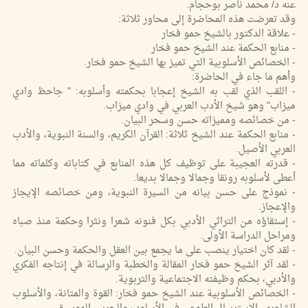
عنه د/ محمد ناصر بوحجام.
وقد تعرضت هذه المحاضرة إلى محاور ثلاثة:
- علاقة الدكتور بالشيخ حمو فخار
- منابع الحكمة عند الشيخ حمو فخار
- الخصائص الأسلوبية التي تميز بها الشيخ حمو فخار.
وأهم ما جاء في الحاضرة:
- اللقب الذي لقب به الشيخ إعجابا بحكمته وأسلوبه: " جاحظ وادي
ميزاب" وهو شيخ الأدب العربي في وادي ميزاب.
- من خصائصه ومميزاته حسن وسحر البيان.
- منابع الحكمة عند الشيخ ثلاثة: القرآن الكريم، والسنة النبوية، والأدب
العربي الأصيل.
- قدرته العجيبة على توظيف كل هذه المنابع في كتاباته وكلماته مما
أعطى لأسلوبه رونقا وجمالا وجمالا بديعا.
- نموذج على حسن بيانه من السيرة النبوية، ومن خصائصه الإيجاز
والإعجاز.
- إستقاؤه من التراثي الأدبي بكل فنونه شعرا ونثرا وحكمة منذ صباه
ومراحل الدراسة الأولى.
- لقد كان اختيار ينصب على ما يجمع بين العقل والحكمة وحسن البيان.
- لقد آثر الشيخ حمو فخار المقالة والخطبة والرسالة في إنتاجه الفكري
والأدبي، بحكم وظيفته الاجتماعية والتربوية.
- الخصائص الأسلوبية عند الشيخ حمو فخار: القوة والمتانة، والأسلوب