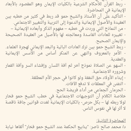
- ربط القرآن للأحكام الشرعية بالكليات الإيمان وهو المقصود بالأبعاد
الإيمانية في المحاضرة.
- التأكيد على أن الأستاذ والشيخ حمو قد ربط في كثير من خطبه بين
العقيدة والأصول الإيمانية والدعوة إلى التربية والتغيير الاجتماعي.
- من النماذج التي وردت في خطبه – مفهوم الذكر وأبعاده الإيمانية –
- تغييره للعادات الفاسدة ومعالجته لها بالأصيل من العقيدة الصحيحة
والإيمان الصحيح.
- ربط الشيخ حمو بين ترك العادات البالية والبعد الإيماني لهجرة العلماء.
- الأمر بالمعروف والنهي عن المنكر أساس من الأسس الإيمانية
والعقدية.
- السهو عن الصلاة نموذج آخر ثم آفة اللسان وإفشاء السر وآفة القمار
وشروره الاجتماعية.
- إيتاء الأولاد حق النفقة ولو كانوا في حجر الأم المطلقة.
- التفنن في المعلقات لا تدفع الآفات.
- الحرمان الجماعي من أداء فريضة الحج.
خلاصة الكلام أن التوجيهات الاجتماعية في خطب الشيخ حمو فخار
لولا ربطه لها – بكل حرص- بالكليات الإيمانية لغدت قوانين جافة ناقصة
لا أثر لها في نفوس الناس.
المحاضرة الثانية:
د/ محمد صالح ناصر: "ينابيع الحكمة عند الشيخ حمو فخار" ألقاها نيابة