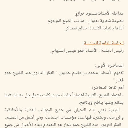
مداخلة الأستاذ:مسعود خرازي
قصيدة شعرية بعنوان : مناقب الشيخ المرحوم
ألقاها بالنيابة الأستاذ: صالح لعساكر
الجلسة العلمية السادسة
رئيس الجلسة : الأستاذ حمو عيسى الشيهاني
المحاضرة الأولى:
تقديم الأستاذ: محمد بن قاسم حدبون " الفكر التربوي عند الشيخ حمو
فخار "
أهم نقاط المحاضرة:
- اهتمام الشيخ بالتربية اهتماماً خاصا، حيث كانت تشغل جل نشاطه فيما
يتكلم وعنها ينافح ويكافح.
- التربية تعني بناء الأجيال من جميع الجوانب العقلية والأخلاقية
والروحية، ويشترك فيها عدة مؤسسات اجتماعية وهي أشمل من التعليم.
- الفكر التربوي عند الشيخ حمو فخار هو الاهتمام ببناء الأجيال من جميع