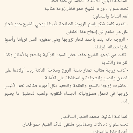
المداخلة الأولى: للأستاذ : باحمد بن حمو فخار
تحت عنوان : وراء الشيخ حمو فخار زوجة مثالية
أهم النقاط والمحاور:
- تقديم كلمة شكر باسم الزوجة الصالحة لأبينا الروحي الشيخ حمو فخار
لكل من ساهم في إنجاح هذا الملتقى.
- الزوجة نانة بنت باحمد فخار تزوجها وهي صغيرة السن فرباها وأصبغ
عليها خصاله الجليلة.
- تلقت من زوجها الشيخ حفظ بعض السور القرآنية والشعر والأمثال وكذا
القراءة والكتابة.
- كانت زوجة مثالية تمتاز بخفة الروح وملاحة النكتة ربت أولادها على
الصدق والصبر والشجاعة والمحافظة على الأمانة،...
- عاشرت زوجها بالسمع والطاعة والتعهد بكل أموره فكانت نعم الأنيس
لزوجها في تحمل مسؤولياته الجسام فتُقويه وتُمنيه لتحقيق ما يصبو
إليه.
المداخلة الثانية: محمد العلمي السائحي
تحت عنوان : دلالات ومضامين ملتقى القائد الشيخ حمو فخار.
اأهم النقاط والمحاور: