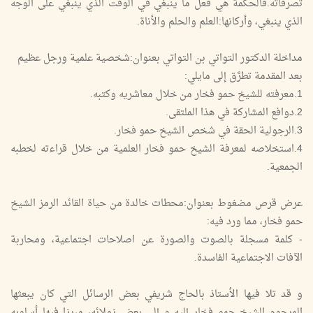
تصرفاته.فالحكمة هي فعل ما ينبغي في الوقت الذي ينبغي على الوجه
الذي ينبغي، وأركانها:العلم والحلم والأناة.
مداخلة الدكتور التواتي بن التواتي بعنوان:شخصية علمية ورجل عظيم
بعد المقدمة تطرَّق إلى مايلي:
1.معرفته للشيخ حمو فخار من خلال معاشريه وكتبه.
2.دوافع المشاركة في هذا الملتقى.
3.الرجولية الحقة في شخص الشيخ حمو فخار.
4.استخلاصه لمعرفة الشيخ حمو فخار العلمية من خلال قراءته لخطبه
الجمعية.
عرض قرص مضغوط بعنوان:محطات خالدة من حياة القائد الرمز الشيخ
حمو فخار، مما ورد فيه:
- كلمة مسجلة بالصوت والصورة عن اصلاحات اجتماعية، ومحاربة
الآفات الاجتماعية الفاسدة.
و قد تلا فيها الأستاذ بالحاج شريفي بعض الرسائل التي كان يبعثها
المرحوم الشيخ حمو فخار إليه و إلى بعض زملائه، مبرزا فيها أسلوبه