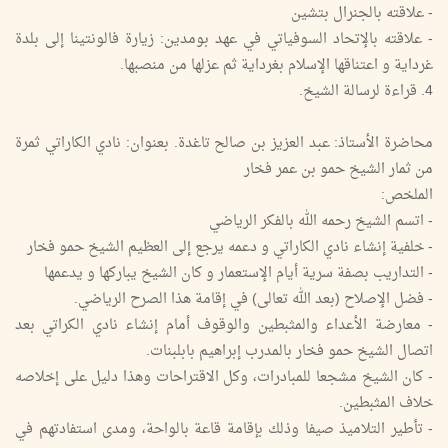
- علاقته بالجنرال بتشين
- علاقته بالإتحاد السوفياتي في عهد بومدين: زيارة فالونتينا إلى بلدة
غرداية و اعتناقها الإسلام بغرداية ثم عزلها من منصبها.
4. قراءة لرسالة الشيخ.
محاضرة الأستاذ: عبد العزيز بن صالح تاغدة. بعنوان: نادي الكاراتي ثمرة
من ثمار الشيخ حمو بن عمر فخار
الملخص:
- اتسم الشيخ رحمه الله بالفكر الرياضي
- خلفية إنشاء نادي الكاراتي و دعمه يرجع إلى العظيم الشيخ حمو فخار
- التداريب بصفة سرية أيام الإستعمار و كان الشيخ يباركها و يدعمها
- فضل الإصلاح (بعد الله تعالى) في إقامة هذا الصرح الرياضي.
- معارضة الأعداء والمثبطين والوقوف أمام إنشاء نادي الكراتي بعد
اتصال الشيخ حمو فخار بالمدرب إبراهيم بابلبنات.
- كان الشيخ مشجعا للمبادرات، وكل الاقتراحات وهذا دليل على إخلاصه
خلاف المثبطين.
- تأطير التلاميذ صيفا وذلك بإقامة قاعة بالواحة، ومدى استفادتهم في