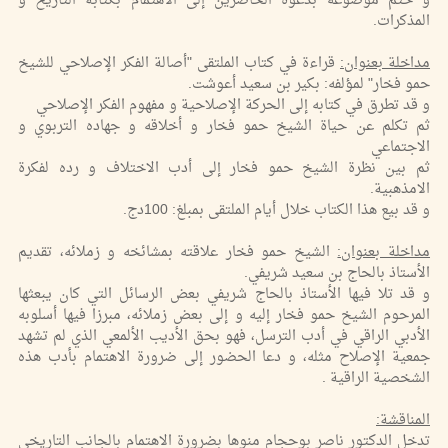
و ختم موضوعه بدعوة الحاضرين إلى الاهتمام بكتابة التاريخ و
المذكرات.
مداخلة بعنوان:
قراءة في كتاب الملتقى "أصالة الفكر الإصلاحي للشيخ
حمو فخار" لمؤلفه: بكير بن سعيد أعوشت.
و قد تطرق في كتابه إلى الحركة الإصلاحية و مفهوم الفكر الإصلاحي
ثم تكلم عن حياة الشيخ حمو فخار و أخلاقه و جهاده التربوي و
الاجتماعي
ثم بين نظرة الشيخ حمو فخار إلى أدب الاختلاف و رده لفكرة
الامذهبية.
و قد بيع هذا الكتاب خلال أيام الملتقى بمبلغ: 100دج.
مداخلة بعنوان:
الشيخ حمو فخار علاقته بمشائخه و زملائه، تقديم
الأستاذ بالحاج بن سعيد شريفي.
و قد تلا فيها الأستاذ بالحاج شريفي بعض الرسائل التي كان يبعثها
المرحوم الشيخ حمو فخار إليه و إلى بعض زملائه، مبرزا فيها أسلوبه
الأدبي الراقي في أدب الترسل، فهو بحق الأديب الألمعي الذي لم تشهد
جمعية الإصلاح مثله، و دعا الحضور إلى ضرورة الاهتمام بأدب هذه
الشخصية الراقية .
المناقشة:
تدخل الدكتور ناصر بوحجام منوها بضرورة الاهتمام بالجانب التاريخي