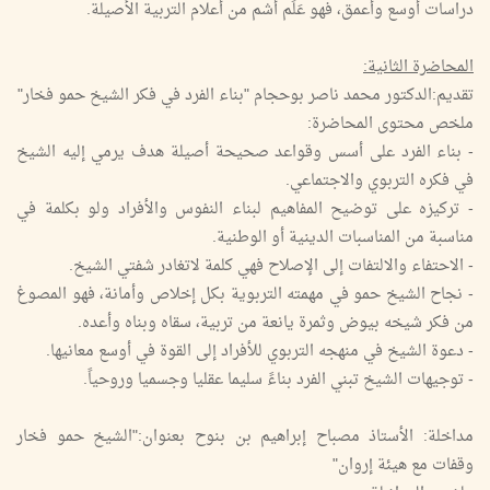
دراسات أوسع وأعمق، فهو عَلَم أشم من أعلام التربية الأصيلة.
المحاضرة الثانية:
تقديم:الدكتور محمد ناصر بوحجام "بناء الفرد في فكر الشيخ حمو فخار"
ملخص محتوى المحاضرة:
- بناء الفرد على أسس وقواعد صحيحة أصيلة هدف يرمي إليه الشيخ
في فكره التربوي والاجتماعي.
- تركيزه على توضيح المفاهيم لبناء النفوس والأفراد ولو بكلمة في
مناسبة من المناسبات الدينية أو الوطنية.
- الاحتفاء والالتفات إلى الإصلاح فهي كلمة لاتغادر شفتي الشيخ.
- نجاح الشيخ حمو في مهمته التربوية بكل إخلاص وأمانة، فهو المصوغ
من فكر شيخه بيوض وثمرة يانعة من تربية، سقاه وبناه وأعده.
- دعوة الشيخ في منهجه التربوي للأفراد إلى القوة في أوسع معانيها.
- توجيهات الشيخ تبني الفرد بناءً سليما عقليا وجسميا وروحياً.
مداخلة: الأستاذ مصباح إبراهيم بن بنوح بعنوان:"الشيخ حمو فخار
وقفات مع هيئة إروان"