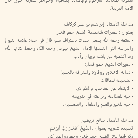
التنويه بمحامد المرحوم والإشادة بمناقبه، وخواطر شعرية حول حال
الأمة العربية.
مداخلة الأستاذ: إبراهيم بن عمر كركاشه
بعنوان : مميزات شخصية الشيخ حمو فخار
- تمتعه رحمه الله ببعض صفات باعتراف ممن قال في حقه: علامة النبوغ
والفراسة التي التمسها الإمام الشيخ بيوض رحمه الله، وحفظ كتاب الله،
وما اكتسبه من بلاغة وبيان وأدب.
- مميزات الشيخ حمو فخار:
- دماثة الأخلاق ووفاؤه واعترافه بالجميل.
- تشجيعه للطاقات.
- الابتعاد عن المناصب والظواهر.
- حبه للمطالعة وبراعته في تدريسه.
- حبه للخير وللعلم والعلماء والمتعلمين.
مداخلة الأستاذ:صالح تريشين
قصيدة شعرية بعنوان : الشِّيخْ أَفَخَّارْ رَبِّ أَتِرْحَمْ
ذكر فيها مآثر الشيخ حمو فخار وجهوده المباركة.