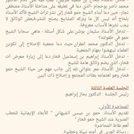
- تدخل الأستاذ بلحاج بن سعيد شريفي، عقَّب فيه على كلام الدكتور
محمد ناصر بوحجام -الذي دعا في تعليقه على مداخلة الأستاذ مصطفى
نجار- حين دعا أبناء الشيخ حمو فخار إلى نشر تراث الشيخ.فأكد الأستاذ
بلحاج أنه ليس كل ما يتركه المشايخ يصلح للنشر،فبعض الوثائق لا
يجب نشرها لأسباب معروفة.
- تدخل الأستاذ سليمان بوشن:على شكل أسئلة:- ماهي سجايا الشيخ
حمو في طفولته؟
- تدخل الدكتور محمد امقران:حيث دعا جمعية الإصلاح إلى تكوين
العلماء لينهضوا بمهام الجمعية.
- تدخل الأستاذ إبراهيم بن إسماعيل فخار:دعا إلى زيارة معرض آت
فخار، الذي يضم وثائق هامة للشيخ.
- تدخل الأستاذ عمر علواني:نبَّه إلى جانب مهم من حياة الشيخ حمو
فخار وهو اهتمامه بفئات المجتمع و إصلاح ذات البين.
الجلسة العلمية الثالثة
رئيس الجلسة : الدكتور بحاز إبراهيم
المحاضرة الأولى:
تقديم الأستاذ: حمو بن عيسى الشيهاني " الأبعاد الإيمانية للخطب
المنبرية عند الشيخ حمو فخار "
أهم نقاط المحاضرة:
- رسالة المربي في أمته نبيلة وخطيرة.