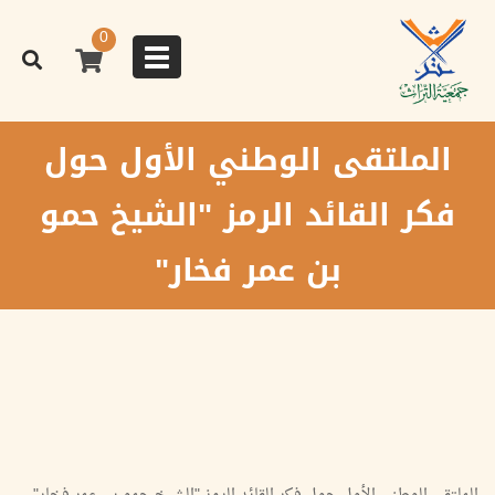
تجاوز
إلى
0
المحتوى
Toggle
الرئيسي
navigation
الملتقى الوطني الأول حول
فكر القائد الرمز "الشيخ حمو
بن عمر فخار"