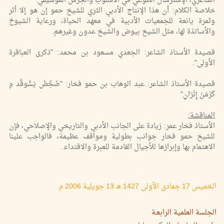
الشاعري، الإسترسال الطوعي في الأسلوب والجرس الموسيقي.
خلاصة الكلام: أن هذا الإنتاج الأدبي الثري للشيخ حمو إن هو إلا أثر
وثمرة يانعة للجمعيات الأدبية في معهد الحياة، ورعاية الشيوخ
والأساتذة لها، مثل الشيخ بيوض والشيخ عدون وغيرهم.
قصيدة الأستاذ الشاعر: الجعدي مسعود بن محمد: "ذكرى العباقرة
الأولى".
قصيدة الأستاذ الشاعر: عبد الوهاب بن حمو فخار: "ضَجِّضْ يَسُّوقُد مِ
كَرْمَنْ إِتْرَانِ"
المناقشة:
الأستاذ فخار عمر: زيادة على الجانب الأدبي والتاريخي والإصلاحي، فإن
للشيخ حمو فخار جوانب بطولية ومواقف عظيمة، فالواجب علينا
الاهتمام بها وإبرازها للأجيال القادمة للعبرة والاقتداء.
الخميس 17 جمادى الأولى 1427 هـ 13 جويلية 2006 م
الجلسة العلمية الرابعـة