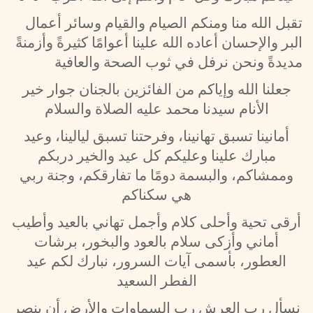
تقبل الله منا ومنكم الصيام والقيام وسائر أعمال
البر والإحسان أعاده الله علينا أعوامًا كثيرةً وأزمنةً
مديدةً ونحن نرفل في ثوب الصحة والعافية
جعلنا الله وإياكم من الفائزين بالجنان جوار خير
الأنام سيدنا محمد عليه الصلاة والسلام
أمانينا تسبق تهانينا، وفرحتنا تسبق ليالينا، وعيد
مبارك علينا وعليكم كل عيد والخير دربكم
وممشاكم، والبسمة دومًا ما تفارقكم، وجنة ربي
هي سكناكم
أرقى تحية وأحلى كلام وأجمل تهاني بالعيد وأطيب
أماني وأزكى سلام بالعود والبخور، برشات
العطور، بأسمى آيات السرور، نبارك لكم عيد
الفطر السعيد
نسأل رب العرش رب السماوات والأرض أن ينصر