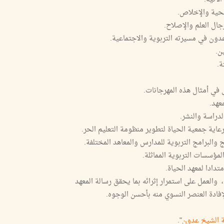
 الشيخ عدون
".