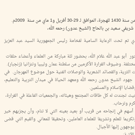
خ شريفي سعيد بن بالحاج (الشيخ عدون) رحمه الله،
ذي تم تحت الرعاية السامية لفخامة رئيس الجمهورية السيد عبد العزيز
ور أبو عبد الله غلام الله، بحضور ثلة مباركة من العلماء وأعضاء حلقات
ختلفة. وضيوف القرارة الأكرمين من سلطنة عمان وليبيا وتنزانيا (زنجبار).
ات الثرية، والقصائد الشعرية والوصلات الفنية حول موضوع المهرجان. في
 جهود الشيخ عدون رحمه الله ومعهد الحياة في ميدان التربية والتعليم،
قضايا الإسلام والمسلمين.
ث تجندت له كل طاقات المجتمع وهيئاته، والجمعيات الفاعلة في القرارة،
كرم وترحاب.
 أسهم في إنجاحه من قريب أو بعيد بعينه التي لا تنام، وأن يجزيهم خير
يما للعلم وتشريفا للعلماء العاملين، وتحقيقا للمعاني والقيم التي قضى
وجهون إليها الأجيال.
لآتية: