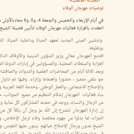
اللجنــــة العــلمــيـــة
توصيات مهرجان الوفاء
في أيام الإربعاء والخميس والجمعة 4، و5، و6 جمادىالأولى من سنة 1430 للهجرة، الموافق لـ 29-30 أفريل و1 ماي من سنة 2009م.
انعقدت بالقرارة فعاليات مهرجان الوفاء لتأبين فضيلة الشي
وتدشين المبنى الجديد لمعهد الحياة وداخلية الحياة. ال
بوتفليقة.
افتتح المهرجان معالي وزير الشؤون الدينية والأوقاف الدكت
العزابة والسلطات المحلية، والمسؤولين في إدارات الدولة الم
وبعد ثلاثة أيام من المحاضرات العلمية والندوات والمناقش
جو علمي متميز ، حضورا واهتماما وإثراء. وفيها تم تناول
والإصلاح الاجتماعي، والعمل الوطني، وخدمة اللغة العربية و
ساد فعاليات المهرجان إحكام التنظيم من جميع الجوانب، حي
من الرجال والنساء، ووجد في حضنه المشاركون كل عناية و
إن إدارة المهرجان لتضرع إلى الله عز وجل أن يكلأ كل من
الجزاء، لما بذلوا من جهود مخلصة وفاء لرجل الإخلاص، وتكر
الشيخ عدون ورجال الإصلاح حياتهم يبنون عليها النفوس، وي
في ختام هذه الأيام المشهودة خلص المهرجان إلى التوصيات ا