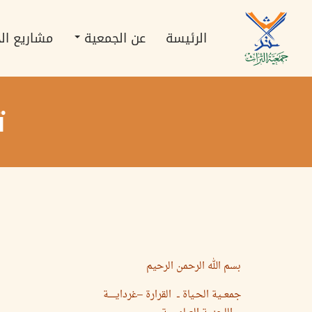
تجاوز
Main
إلى
navigation
المحتوى
الرئيسة
عن الجمعية
مشاريع ال
الرئيسي
ت
بسم الله الرحمن الرحيم
جمعــية الحـياة ــ القرارة –غردايـــــة