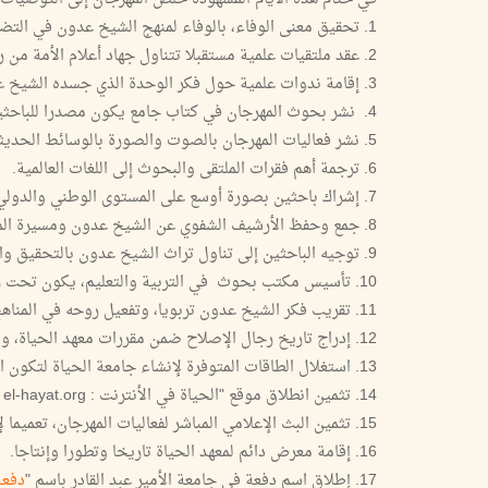
1. تحقيق معنى الوفاء، بالوفاء لمنهج الشيخ عدون في التضحية والإخلاص.
2. عقد ملتقيات علمية مستقبلا تتناول جهاد أعلام الأمة من رجال العلم والإصلاح.
3. إقامة ندوات علمية حول فكر الوحدة الذي جسده الشيخ عدون في مسيرته التربوية والاجتماعية.
4. نشر بحوث المهرجان في كتاب جامع يكون مصدرا للباحثين.
5. نشر فعاليات المهرجان بالصوت والصورة بالوسائط الحديثة.
6. ترجمة أهم فقرات الملتقى والبحوث إلى اللغات العالمية.
7. إشراك باحثين بصورة أوسع على المستوى الوطني والدولي في أمثال هذه المهرجانات.
8. جمع وحفظ الأرشيف الشفوي عن الشيخ عدون ومسيرة المعهد.
9. توجيه الباحثين إلى تناول تراث الشيخ عدون بالتحقيق والدراسة والنشر.
10. تأسيس مكتب بحوث في التربية والتعليم، يكون تحت رعاية جمعية الحياة لتطوير منظومة التعليم الحر.
11. تقريب فكر الشيخ عدون تربويا، وتفعيل روحه في المناهج والبرامج التربوية للمدارس والمعاهد المختلفة.
12. إدراج تاريخ رجال الإصلاح ضمن مقررات معهد الحياة، والمؤسسات التربوية المماثلة.
13. استغلال الطاقات المتوفرة لإنشاء جامعة الحياة لتكون امتدادا لمعهد الحياة.
14. تثمين انطلاق موقع "الحياة في الأنترنت : el-hayat.org ، والعمل على استمرار إثرائه بما يحقق رسالة المعهد
15. تثمين البث الإعلامي المباشر لفعاليات المهرجان، تعميما لإفادة العنصر النسوي منه بأحسن الوجوه.
16. إقامة معرض دائم لمعهد الحياة تاريخا وتطورا وإنتاجا.
17. إطلاق اسم دفعة في جامعة الأمير عبد القادر باسم "
دفعة