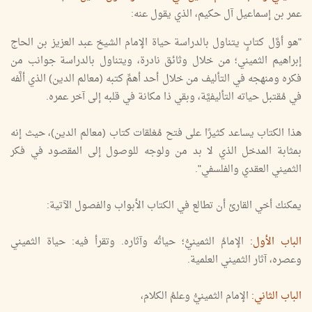
عمر بن إسماعيل آل حكيم، الذي يقول عنه:
"هو أوَّل كتابٍ يتناول بالدراسة حياة الإمام الشيخ عبد العزيز بن الحاج
إبراهيم الثميني؛ من خلال وثائق نادرة، ويتناول بالدراسة جوانب من
فكره ومنهجه في التأليف من خلال أحد أهمِّ كتبه (معالم الدين) الذي ألَّفه
في مُقتبل حياته التأليفيَّة، وبقي ذا مكانة في قلبه إلى آخر عمره.
هذا الكتاب يساعد كثيرًا على فتح مُغلقات كتاب (معالم الدين)، حيث إنه
بمثابة المدخل الذي لا بد من ولوجه للوصول إلى المقصود في فكر
الثميني العقدي والفلسفي".
يمكنك أخي القارئ أن تطالع في الكتاب الأبواب والفصول الآتية:
الباب الأول:
الإمامُ الثمينيُّ؛ حياتُه وآثاره. وتقرأ فيه: حياة الثميني
وعصره، آثار الثميني العلمية.
الباب الثاني:
الإمام الثمينيُّ وعلمُ الكلام،