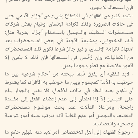
فإن استعماله لا يجوز.
- شدد كثير من الفقهاء في الانتفاع بشيء من أجزاء الآدمي حتى
في حالات الضرورة وذلك لكرامة الإنسان، وقيام بعض شركات
مستحضرات التنظيف والتجميل باستخدام أجزاء بشرية مثل:
قُلَفِ المختونين، ومشيمة الأجنة في بعض المستحضرات يعد
امتهانا لكرامة الإنسان، وغير جائز شرعا لكون تلك المستحضرات
من الكماليات، وإن رُخِّص في استعمالها فإن ذلك لا يكون إلا
لأمور علاجية مع تعذر وجود البديل.
- لابد للفقيه أن يفرق فيما يبحثه من أحكام شرعية بين ما
خوطبت به الأمة كمجموع وبين ما خوطب به الأفراد، كما يشترط
أن يكون بعيد النظر في مآلات الأفعال، فلا يفتي بالجواز بناء
على التيسير إلاّ إذا اطمأن إلى عدم إفضاء الفعل إلى مفسدة
راجحة. ومراعاة المآلات عند بحث موضوع مستحضرات
التنظيف والتجميل أمر مهم للغاية لأنه تترتب عليه أمور شرعية
وصحية واقتصادية.
- رجوعُ الفقهاء إلى أهل الاختصاص أمر لابد منه لتَبيُّن حكم ما