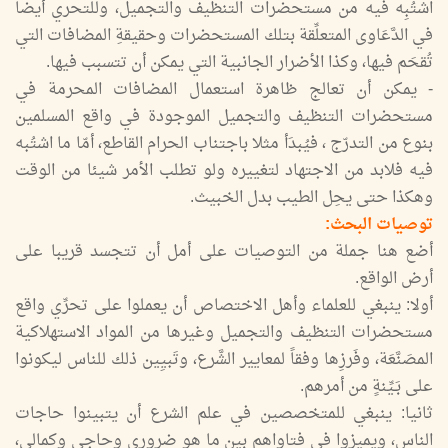
اشتُبِه فيه من مستحضرات التنظيف والتجميل، وللتحري أيضا
في الدَّعَاوى المتعلِّقة بتلك المستحضرات وحقيقةِ المضافات التي
تُقحَم فيها، وكذا الأضرار الجانبية التي يمكن أن تتسبب فيها.
- يمكن أن تعالج ظاهرة استعمال المضافات المحرمة في
مستحضرات التنظيف والتجميل الموجودة في واقع المسلمين
بنوع من التدرّج ، فيُبدَأ مثلا باجتناب الحرام القاطع، أمّا ما اشتُبه
فيه فلابد من الاجتهاد لتغييره ولو تطلب الأمر شيئا من الوقت
وهكذا حتى يحِل الطيب بدل الخبيث.
توصيات البحث:
أضع هنا جملة من التوصيات على أمل أن تتجسد قريبا على
أرض الواقع.
أولا: ينبغي للعلماء وأهل الاختصاص أن يعملوا على تحرِّي واقع
مستحضرات التنظيف والتجميل وغيرها من المواد الاستهلاكية
المصَنَّعَة، وفَرزِها وفقاً لمعايير الشَّرع، وتَبيِين ذلك للناس ليكونوا
على بَـيِّنةٍ من أمرهم.
ثانيا: ينبغي للمتخصصين في علم الشرع أن يتبينوا حاجات
الناس، ويميزوا في فتاواهم بين ما هو ضروري وحاجي وكمالي،