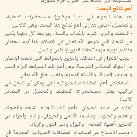
المستجدة، لأن الحكم على الشيء فرع تصوره.
أهم نتائج البحث:
بعد هذه الجولة في ثنايا موضوع مستحضرات التنظيف
والتجميل، أخلص هنا إلى أهم نتائج هذا البحث، وهي كالآتي:
- التنظف والتزين شُرِعا بالكتاب والسنة، ويرتبط كل منهما بكثير
من الشعائر التي شرعها الله تعالى في الإسلام. كما أنهما يحققان
مقاصد دينية مهمة تحفظ الدين والنفس والنسل.
- يجب الالتزام في التنظف والتزين بالضوابط التي تعصم الإنسان
من انتهاك المحاذير الشرعية، ومن أهم تلك الضوابط التزام الستر
واجتناب الإسراف والتَّشبُّه المحرم، وتغيير خلق الله تعالى.
- تستخلص أهم المضافات الحيوانية التي يمكن أن تدخل في
تراكيب بعض مستحضرات التنظيف والتجميل من المصادر
الآتية:
أجزاء من ميتة الحيوان -وأهم تلك الأجزاء الشحم والصوف
والعظم والجلود-، ومشيمة الآدمي والحيوان، والدم، وأجزاء من
الخنزير -أهمها: الشحم- ، والبول، ومني الثور، والزباد.
- يجب الامتناع عن استخدام المضافات الحيوانية المحرمة في