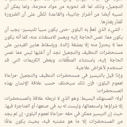
التجميل، وذلك لما قد تحويه من مواد محرمة، ولما يمكن أن
تسببه أيضا من أضرار جانبية، والقاعدة تَنُصُّ على أن الضرورة
تُقدَّر بِقدْرِها.
- الشيء الذي تَعمُّ به البلوى -حتى يكون سببا للتيسير- يجب أن
يكون مما: تمس الحاجة إليه ويعسر الاستغناء عنه، كما أنه يكون
مما لا يحترزُ منه إلا بمشقة زائدة. وبإسقاط هذين القيدين على
مستحضرات التنظيف والتجميل نجد أن أغلبها ليس مما تمس
الحاجة إليه، باستثناء المنظِّفات وبعض الكريمات التي قد
تستخدم لأغراض علاجية.
وإذا قيل بالتيسير في مستحضرات التنظيف والتجميل -مراعاة
لعموم البلوى- فإن ذلك سيختلف حسب علاقة الإنسان بهذه
المستحضرات:
أولا- المستهلك البسيط: وهو الذي لا تربطه علاقة بالمستحضرات
إلا شراؤها واستعمالها، وليست له يد في صنعها، أو المتاجرة فيها.
حيث إن التيسير ممكن في حقه -مراعاة لعموم البلوى- إن لم يجد
من المستحضرات إلا ما هو مشتبه فيه، بحيث يكون عامًّا