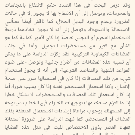
وقد درس البحث في هذا الصدد حكم الانتفاع بالنجاسات
والمحرمات، وتوصل إلى أن الانتفاع بها لا يجوز إلا في حالات
الضرورة وعدم وجود البديل الحلال، كما ناقش أيضا مسألتي
الاستحالة والاستهلاك وتوصل إلى أنه لا يجوز اتخاذهما ذريعة
لاستخدام المحرم أو النجس خاصة إذا كان لأمور كمالية كما هو
الشأن مع كثير من مستحضرات التجميل. وأما في جانب
المضافات الكيماوية التركيبية فقد ركزت الدراسة على ما يمكن
أن تسببه هذه المضافات من أضرار جانبية وتوصل -على ضوء
القواعد الفقهية والمقاصد الشرعية- إلى أنه لا يجوز استخدام
شيء من تلك المضافات إذا كان في استعمالها ضرر على صحة
الإنسان، وكذا استعمال المستحضر نفسه إذا كان يسبب ضررا، أما
إذا كان استعمال تلك المضافات والمستحضرات لا يشكل خطرا
إذا ما التزم مستخدمها بتوجيهات الخبراء فإن الخطاب سيتوجه
إلى المستهلك بوجوب مراعاة إرشادات الاستعمال المتعلقة بذلك
المضاف أو المستحضر. كما نبهت الدراسة على ضرورة استعانة
فقهاء العصر بذوي الاختصاص للبت في مثل هذه القضايا