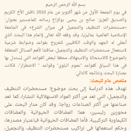
بسم الله الرحمن الرحيم
في يوم الجمعة الأول من شهر أكتوبر من عام 2010 ناقش الأخ الكريم
والصديق العزيز: صالح بن يحيى بوكراع رسالته للماجستير بعنوان:
«مستحضرات التنظيف والتجميل في ميزان الشرع» في الجامعة
الإسلامية العالمية بماليزيا، وقد وفقه الله تعالى لإتمام هذا البحث الذي
أعطى له الجهد والوقت الكافيين للخروج بقواعد وضوابط شرعية
لاستعمال مستحضرات التنظيف والتجميل، مناقشا لأهم المسائل المتعلقة
بالموضوع كالاستحالة والاستهلاك، محققا لبعض القواعد التي يُستدل بها
في هذا السياق كقواعد "عموم البلوى" وقواعد " الاضطرار"، فكانت
عصارة البحث ونتائجه كالتالي:
ملخص عام للبحث:
تهدف هذه الدراسة إلى بحث موضوع: مستحضرات التنظيف
والتجميل، التي تعد من أكثر المواد الاستهلاكية انتشارا، كما تعد
صناعتها من أكثر الصناعات رواجا. وقد كان مدار البحث على
محورين رئيسين، هما: المضافات الحيوانية والمضافات
الكيماوية التركيبية. فأما المضافات الحيوانية فباعتبار مصدرها،
وحكم استعمالها في تراكيب مستحضرات التنظيف والتجميل،