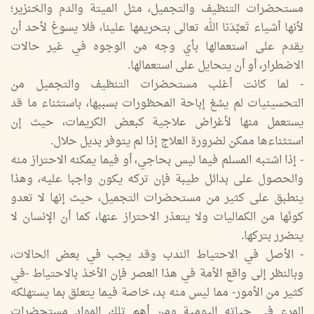
مستحضرات التنظيف والتجميل، مثل الميتة والدم والخنزير؛
لأنها أشياء تَعبَّدَنا الله تعالى بتحريمها علينا، فلا يسوغ لأحد أن
يقدم على استعمالها بأي وجه من الوجوه في غير حالات
الاضطرار، أو أن يتحايل على استعمالها.
- لما كانت أغلب مستحضرات التنظيف والتجميل من
التحسينيات لم يسُغ إباحة المحظورات بسببها، باستثناء ما قد
يستعمل منها لأغراض علاجية كبعض الكريمات، حيث إن
استثناءها ممكن لضرورة العلاج إذا لم يتوفر بديل حلال.
- إذا اشتبه المسلم فيما ليس بحاجي، أو فيما يمكنه الاحتراز منه
والحصول على بدائل طيبة فإن تركه يكون واجبا عليه، وهذا
ينطبق على كثير من مستحضرات التجميل، حيث إنها لا تعدو
كونَها من الكماليات ولا يتعذر الاحتراز عنها، كما أن الإنسان لا
يتضرر بتركها.
- الأصل في الاحتياط الندب وقد يجب في بعض الحالات،
وبالنظر إلى واقع الأمة في هذا العصر فإن الأخذ بالاحتياط -في
كثير من الأمور- مما ليس منه بد، خاصة فيما يتعلق بما يستهلكه
المرء في حياته اليومية ومن أهم تلك المواد مستحضرات