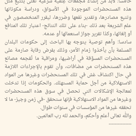
خامسا: لابد من إنشاء مجمعات عِلمية شرعية تعنى بتتبع مثل
هذه المستحضرات الموجودة في الأسواق، ودراسة مكوناتها
وتتبع مصادرها، وتقدير نفعها وضررها، ليقرر المتخصصون في
علم الشريعة بعد ذلك -بناء على تلك النتائج- اعتبار تلك المنافع
أو إلغائها، وكذا تقرير جواز استعمالها أو عدمه.
سادسا: وأهم توصية يتوجه بها الباحث إلى حكومات البلدان
المسلمة بأن يأخذوا زمام الأمر، وذلك بفرض رقابة صارمة على
المستحضرات المسوَّقة في أراضيها، ومراقبة ما تُقحِمه مصانع
هذه المستحضرات من مضافات، وأن تقوم بالإجراءات اللازمة
في حال اكتشاف غش في تلك المستحضرات وغيرها من المواد
الاستهلاكية من أجل حماية المستهلك. والحكومات إذا تدخلت
لمعالجة الإشكالات التي تحصل في سوق هذه المستحضرات
وغيرها من المواد الاستهلاكية فإنها ستحقق -في زمن وجيز- ما لا
تحققه غيرها من المؤسسات في سنوات طوال.
والله تعالى أعلم وأحكم، والحمد لله رب العالمين.
---------------