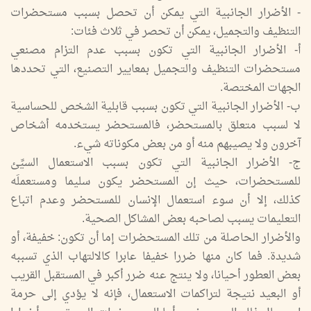
- الأضرار الجانبية التي يمكن أن تحصل بسبب مستحضرات
التنظيف والتجميل، يمكن أن تحصر في ثلاث فئات:
أ- الأضرار الجانبية التي تكون بسبب عدم التزام مصنعي
مستحضرات التنظيف والتجميل بمعايير التصنيع، التي تحددها
الجهات المختصة.
ب- الأضرار الجانبية التي تكون بسبب قابلية الشخص للحساسية
لا لسبب متعلق بالمستحضر، فالمستحضر يستخدمه أشخاص
آخرون ولا يصيبهم منه أو من بعض مكوناته شيء.
ج- الأضرار الجانبية التي تكون بسبب الاستعمال السيِّئ
للمستحضرات، حيث إن المستحضر يكون سليما ومستعملَه
كذلك، إلا أن سوء استعمال الإنسان للمستحضر وعدم اتباع
التعليمات يسبب لصاحبه بعض المشاكل الصحية.
والأضرار الحاصلة من تلك المستحضرات إما أن تكون: خفيفة، أو
شديدة. فما كان منها ضررا خفيفا عابرا كالالتهاب الذي تسببه
بعض العطور أحيانا، ولا ينتج عنه ضرر أكبر في المستقبل القريب
أو البعيد نتيجة لتراكمات الاستعمال، فإنه لا يؤدي إلى حرمة