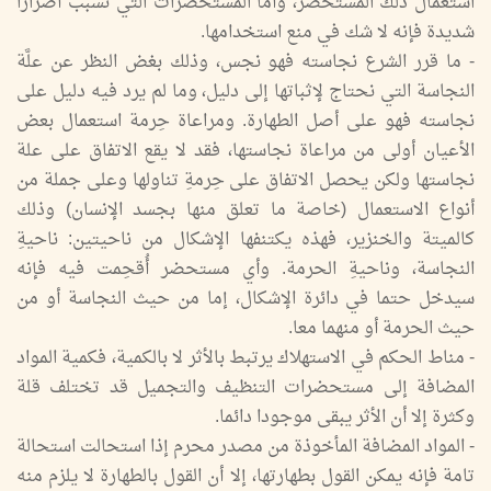
استعمال ذلك المستحضر، وأما المستحضرات التي تسبب أضرارا
شديدة فإنه لا شك في منع استخدامها.
- ما قرر الشرع نجاسته فهو نجس، وذلك بغض النظر عن علَّة
النجاسة التي نحتاج لإثباتها إلى دليل، وما لم يرد فيه دليل على
نجاسته فهو على أصل الطهارة. ومراعاة حِرمة استعمال بعض
الأعيان أولى من مراعاة نجاستها، فقد لا يقع الاتفاق على علة
نجاستها ولكن يحصل الاتفاق على حِرمةِ تناولها وعلى جملة من
أنواع الاستعمال (خاصة ما تعلق منها بجسد الإنسان) وذلك
كالميتة والخنزير، فهذه يكتنفها الإشكال من ناحيتين: ناحيةِ
النجاسة، وناحيةِ الحرمة. وأي مستحضر أُقحِمت فيه فإنه
سيدخل حتما في دائرة الإشكال، إما من حيث النجاسة أو من
حيث الحرمة أو منهما معا.
- مناط الحكم في الاستهلاك يرتبط بالأثر لا بالكمية، فكمية المواد
المضافة إلى مستحضرات التنظيف والتجميل قد تختلف قلة
وكثرة إلا أن الأثر يبقى موجودا دائما.
- المواد المضافة المأخوذة من مصدر محرم إذا استحالت استحالة
تامة فإنه يمكن القول بطهارتها، إلا أن القول بالطهارة لا يلزم منه