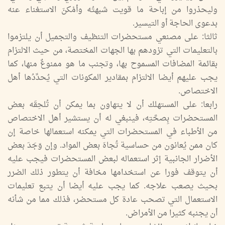
وليحذروا من إباحة ما قويت شبهتُه وأمْكنَ الاستغناء عنه
بدعوى الحاجة أو التيسير.
ثالثا: على مصنعي مستحضرات التنظيف والتجميل أن يلتزموا
بالتعليمات التي تزودهم بها الجهات المختصة، من حيث الالتزام
بقائمة المضافات المسموح بها، وتجنب ما هو ممنوعٌ منها، كما
يجب عليهم أيضا الالتزام بمقادير المكونات التي يُحدِّدُها أهل
الاختصاص.
رابعا: على المستهلك أن لا يتهاون بما يمكن أن تُلحِقَه بعض
المستحضرات بِصحَّتِه، فينبغي له أن يستشير أهل الاختصاص
من الأطباء في المستحضرات التي يمكنه استعمالها خاصة إن
كان ممن يُعانون من حساسية تُجاهَ بعض المواد. وإن وَجَدَ بعض
الأضرار الجانبية إثر استعماله لبعض المستحضرات فيجب عليه
أن يتوقف فورا عن استخدامها مخافة أن يتطور ذلك الضرر
بحيث يصعب علاجه. كما يجب عليه أيضا أن يتبع تعليمات
الاستعمال التي تصحب عادة كل مستحضر، فذلك مما من شأنه
أن يجنبه كثيرا من الأمراض.