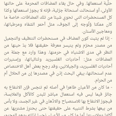
حلِّية استعمالها. وفي حال بقاء المضافات المحرمة على حالتها
الأولى، أو استحالت استحالة جزئية، فإنه لا يجوز استعمالها وكذا
كل المستحضرات التي تحوي شيئا من تلك المضافات، خاصة ما
كان ممكنا وُلُوجه إلى الجوف، مثل أحمر الشفاه ومرطباتها،
ومعاجين الأسنان.
- إذا لم يثبت كون المضاف في مستحضرات التنظيف والتجميل
من مصدر محرّم ولم يتيسر معرفة حقيقتها فلا بدّ حينها من
النظر في مدى الاشتباه في حرمتها. وهذا وارد مع جملة من
المضافات مثل: أحاديات الغلسيريد وثنائياتها، وإستيرات
أحاديات الغلسيريد، والجيلاتين، وقد رجح بعض أهل الاختصاص
عدم استحالتها، يبقي البحث إذن في مصدرها إن من الحلال أم
من الحرام.
- ما كان من الأعيان طاهرا في أصله ثم تنجس فإن الانتفاع به
جائز فيما ليس فيه استعمال مباشر للبدن كالأكل والملابسة،
فيجوز الانتفاع بها للاستصباح والادِّهان في غير الجسد، ولا بأس
من بيعها بشرط التنبيه على حقيقتها حتى يحترِز مشتريها عن
أكلها وملابستها. أما ما كان من الأعيان نجسا لذاته -وهو المحرم-