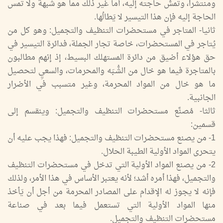
ومنتشرا، وتمسُّ حاجته إليه، أما غير ذلك مما هو شبهة ولا تمس
الحاجة إليه فإن هذا التيسير لا يَطالُها.
ثانيا- المتاجر في مستحضرات التنظيف والتجميل: وهو كل من
يُتاجر في المستحضرات، خاصة تجار الجملة، فدائرة التيسير في
حق هؤلاء أضيق من دائرة المستهلك البسيط، إذ إنهم مطالبون
بالمتاجرة فيما هو خال من الشُّـبَه والمحرمات، والسعيِ لتحصيل
ما هو خال من المواد المحرمة، وغير متسبب في الأضرار
الجانبية.
ثالثا- مُصنِّع مستحضرات التنظيف والتجميل: وينقسم إلى
قسمين:
1- من يصنع مستحضرات التنظيف والتجميل: فهذا يجب عليه أن
يتحرى المواد الأولية الطيبة الحلال.
2- من يصنع المواد الأولية التي تدخل في مستحضرات التنظيف
والتجميل، فهذا أمره أشد؛ لأنه يعتبر الأساس في هذا الأمر، ولذلك
فإنه لا يجوز له الإقدام على المصادر المحرمة من أجل أن يَأخذ
منها المواد الأولية التي تستعمل فيما بعد في صناعة
مستحضرات التنظيف والتجميل.