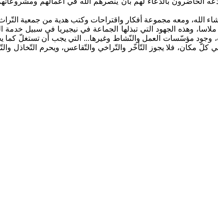
. ودّعه الحاضرون بالدّعاء لهم بأن ينصرهم الله في أعمالهم ومشروعات
ا إن شاء الله، ومعه مجموعة أفكار واقتراحات وكتب هدية من جمعية التّر
ران ملاسا، وهذه الجهود التي تبذلها الجماعة في نيجيريا في سبيل خدمة الد
ت، وجود مؤسّسات العمل والنّشاط وغيرها... التي يجب أن تستغلّ كما 
كلّ مكان، فلا يجوز التّأخّر والتّراخي والتّقاعس، ويحرم التّخاذل والت