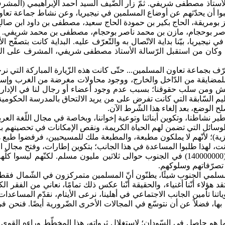
ن الأستاذ مصطفى شريفي. ثمّ زار الضّيف السيد أحمد الإبراهيمي (المش
وا أن يحدّثهم عن أوضاع المسلمين في نيجيريا، وعن نشاط جماعة تعاون 
عزيز بومريقة، الحاج بكير بن حمودة الحاج سعيد، مصطفى بن داود ابن صال
ناصر بوحجام، مازن بن محمد ناصر بوحجام، مصطفى بن محمد شريفي.
نيجيريا، بيّنا بداية الاتّصال به والتّعرّف عليه. البداية كانت بتصفّح ا
ية، وكان من استقبل الرّسالة الأستاذ مصطفى شريفي، المشرف على الم
ّف بجماعة تعاون المسلمين... حتّى كانت هذه الزّيارة المباركة التي نرجو 
ن للمضايقة من الدّاخل والخارج، ووجود محاولات مغرضة من الغرب وإسر
التّهميش ومن سلب حقوقنا؛ بسبب عدم وجود أعضاء أو رجال لنا في الإدا
عليم السّابقة التي كانت تفرض على من يريد الالتحاق بالمدرسة الحكومية أن
ح الوضع، بعد إلغاء هذا الشّرط الآن.
طنا، وتكوين أبنائنا وتوعية إخواننا، وبخاصة في مجال اللّغة العربية و
لوسائل التي تضمن لهم الحياة الكريمة، ونقص الإمكانات في تحصينهم بال
زية)؛ لأنّهم لا يملكون مطبعة، والمطبعة ملك للمسيحيين، فرفضوا طبع هذه
رنت، لهذا طلبوا المساعدة في هذا الجانب؛ بتكوين إطارات، وفتح مجال الت
نيجيريا ذات أغلبية مسلمة سكّانها حوالي مائه وأربعين مليون نسمة (140000000) في الجنوب حوال
 تصرّفاتهم وسلوكهم.
مسلمي الجنوب شيئًا، يطنّون أنّ المسلمين متمركزون في الشّمال فقط، و
عتقد هؤلاء أنّنا أغنياء، والحقيقة أنّنا عكس ذلك تمامًا، نعاني من الفقر 
ولوياتنا تأمين الجانب الاجتماعي في أهلينا، نرعى الأيتام، نقدّم المساعدا
قيام بها، فضلاً عن أن نتوسّع في المجالات الأخرى الضّرورية أيضًا. ف
هو حاصل في السّودان؛ لاستغلال ثرواته، هذا المخطّط وراءه القوى الا