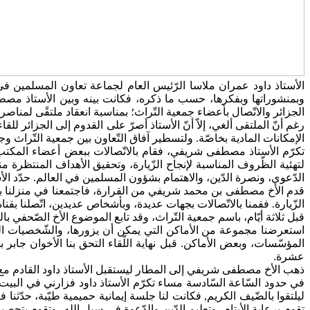
الأستاذ داود عمران ملاسا الرّئيس العام لجماعة تعاون المسلمين ف
وبمنشوراتها وبفكرها، حسب ما ذكره، فكانت بينه وبين الأستاذ م
الجزائر والاتّصال بأعضاء جمعية التّراث؛ بمناسبة انعقاد ملتقًى لمناص
رغم أنّ الملتقى ألغي، إلاّ أنّ الأستاذ أصرّ على القدوم إلى الجزائر ل
الإمكانات المادية بخاصّة. ولتسطير آفاق التّعاون بين جمعية التّراث و
تكرّم الأستاذ مصطفى شريفي، فقام بالاتّصالات ببعض أعضاء المكتب، يست
لتهئية الظّروف المناسبة لإنجاح الزّيارة، وتحقيق الأهداف المنتظرة من
الدّعوي، ونصرة الدّين، والاهتمام بشؤون المسلمين في العالم. حدّد الأستاذ مدّة زيارته (ما بين 21 و 26 من رج
قبل ثلاثة أيّام، باسم جمعية التّراث، وقد تابع الموضوع الأخ الصّحفي ب
استعرضنا مجموعة من الأماكن التي يمكن أن يزورها، والشّخصيات التي
المؤسّسات، وبعض الأماكن. قبل نهاية اللّقاء التحق بنا الأخوان جابر بن
عشرة.
ذهب الأخ مصطفى شريفي إلى المطار ليستقبل الأستاذ داود القادم مع ال
في حدود السّاعة السّادسة مساء تكرّم الأستاذ داود فزارني في الب
تقوم برعابة الأيتام، وتعليم الدّين والدّعوة في سبل الله، وتقوم بتح