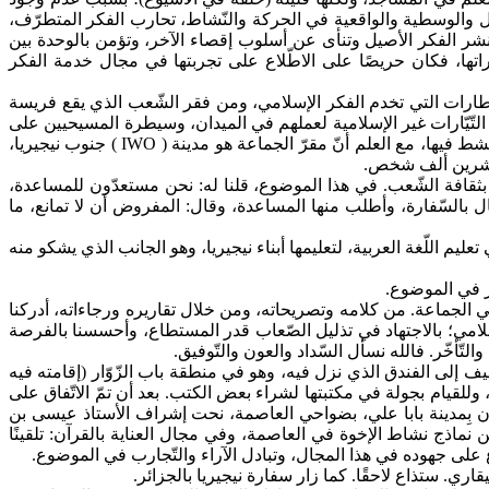
ال والوسطية والواقعية في الحركة والنّشاط، تحارب الفكر المتطرّف،
نشر الفكر الأصيل وتنأى عن أسلوب إقصاء الآخر، وتؤمن بالوحدة بين
راتها، فكان حريصًا على الاطّلاع على تجربتها في مجال خدمة الفكر
لإطارات التي تخدم الفكر الإسلامي، ومن فقر الشّعب الذي يقع فريسة
تّيّارات غير الإسلامية لعملهم في الميدان، وسيطرة المسيحيين على
دواليب الحياة في كثير من جهات نيجيريا؛ رغم أنّ المسلمين يمثّلون الأغلبية. يحدث هذا كثيرًا في جنوب البلاد، ذات الأغلبية المسيحية، التي ينشط فيها، مع العلم أنّ مقرّ الجماعة هو مدينة ( IWO ) جنوب نيجيريا،
ي عشرين ألف شخص.
ثقافة الشّعب. في هذا الموضوع، قلنا له: نحن مستعدّون للمساعدة،
ل بالسّفارة، وأطلب منها المساعدة، وقال: المفروض أن لا تمانع، ما
م اللّغة العربية، لتعليمها أبناء نيجيريا، وهو الجانب الذي يشكو منه
ّر في الموضوع.
ي الجماعة. من كلامه وتصريحاته، ومن خلال تقاريره ورجاءاته، أدركنا
سلامي؛ بالاجتهاد في تذليل الصّعاب قدر المستطاع، وأحسسنا بالفرصة
لتّأخّر. فالله نسأل السّداد والعون والتّوفيق.
 إلى الفندق الذي نزل فيه، وهو في منطقة باب الزّوّار (إقامته فيه
وللقيام بجولة في مكتبتها لشراء بعض الكتب. بعد أن تمّ الاتّفاق على
ن بِمدينة بابا علي، بضواحي العاصمة، نحت إشراف الأستاذ عيسى بن
نماذج نشاط الإخوة في العاصمة، وفي مجال العناية بالقرآن: تلقينًا
لاع على جهوده في هذا المجال، وتبادل الآراء والتّجارب في الموضوع.
قاري. ستذاع لاحقًا. كما زار سفارة نيجيريا بالجزائر.