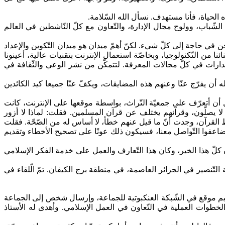
 الحياة، فأنا مستهدف. نسأل الله السّلامة.
 الشّباب، وولوج مجال الإدارة، والتّعاون مع كلّ النّاشطين في العالم
 في حاجة إلى كلّ شيء. لكنّ أهمّ ميدان هو ميدان التّكوين والإعداد
ا من التّكنولوجيا، وبخاصّة استعمال الإنترنت بتقنيات عالية، أعينونا
دارات في كلّ مجالات المعرفة. لتتمكّن من نشر الوعي والثّقافة في
 يفرّج عنّا وعنهم هذه المضايقات، ويكفّ عنّا جميعا كيد الكائدين
 أن أتعرّف على جمعيّة التّراث، بواسطة موقعها على الإنترنت، كانت
عه لا يصلّون، وقرآنهم يختلف عن قرآن المسلمين. فقلت: لماذا لا أزور
لقرآن، وجدت أنّ ما قيل عنهم خطأ، لا أساس له من الصّحّة. فقلت
 وضاعفوا التّواصل معنا، فسيكون ذلك عونًا على تصحيح الأخطاء وتقديم
ن كلّ هذا الخير، وكان هذا التّعارف والعمل على خدمة الفكر الإسلامي
تّنصير في الجزائر العاصمة، في منطقة برج الكيفان. تمّ الّلقاء في
تصميم موقع في الشّبكة العنكبوتية للجماعة، وإرسال شخص إلى الجماعة
لخطوات العملية في التّعاون في العمل الإسلامي. وأهدى له الأستاذ