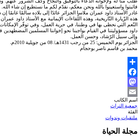
طلب منّا له ولإخوانه الدّعاء بالتّوفيق والنّجاح وكفّ الشّرور عنهم
فاثبتوا واستعينوا بالله ونحن معكم، نقدّم لكم ما نستطيع إن شاء الله.
غادر الأستاذ داود عمران ملاسا الجزائر عائدًا إلى بلاده سالمًا غانمً
هذه الزّيارة التّاريخية، وهذه اللّقاءات الإيمانية مع الأستاذ داود عم
النّعم التي نحظى بها في وطننا، في حرية العمل، وفي توفّر الإمكانا
داود مسؤوليتنا في القيام بواجبنا نحو إخواننا المسلمين المضطهدين في 
وإلى سبيل الرّشاد، وحسن العمل.
الجزائر يوم الخميس: 25 من رجب 1431هـ/ 08 من جويلية 2010م.
محمد بن قاسم ناصر بوحجام
Share
Facebook
Mastodon
اسم الكاتب
Email
جمعية التراث
الفئة
ملتقيات وندوات
مجلة الحياة