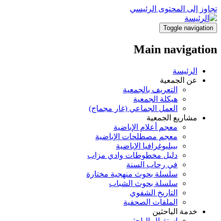
تجاوز إلى المحتوى الرئيسي
Toggle navigation
Main navigation
الرئيسة
عن الجمعية
التعريف بالجمعية
هيكلة الجمعية
العمل الجماعي (غار مجماج)
مشاريع الجمعية
معجم أعلام الإباضية
معجم مصطلحات الإباضية
بيبليوغرافيا الإباضية
دليل مخطوطات وادي مزاب
في رحاب السنة
سلسلة بحوث منهجية مختارة
سلسلة بحوث الشباب
التاريخ الشفوي
الملفات الصحفية
خدمة الباحثين
استقبال الباحثين