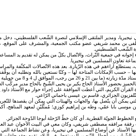
ي نيجيريا، ومدير الملتقى الإسلامي لنصرة الشّعب الفلسطيني، دخل م
صطفى بن محمد شريفي عضو مكتب الجمعية، والمشرف على الموقع، مرا
رة الشّعب الفلسطيني.
لقاء إخوانه في جمعية التّراث، والاتّصال بكلّ من يمكن له تقديم يد الم
جماعة تعاون المسلمين في نيجيريا.
طلع آراءهم في هذه الزّيارة. بعد هذه الاتّصالات المكثّفة والمراسلات ا
ها – حسب الإمكانات المتاحة لها – وكنّا نستعين بالله ونطلبه أن يوفّق
ب، الموافق ل 4 و 8 من جويلية 2010م).
التّلفزيون الجزائري، قاسم بن عيسى باحماني الرّاعي.
 يمكن أن يتّصل بها، والجهات والهيئات التي يمكن أن يقصدها للتّعريف
 موسى بابا عمّي، وطه بن إبراهيم كوزي؛ مُمثِّلَيْنِ لمعهد المناهج، أكم
خطوط الجويّة القطرية. أي كان خطّ الرّحلة أبوجا الدّوحة الجزائر.
يت رفقة مرافقه مصطفى شريفي، وكان معي في البيت الأخوان عبد العزيز
صين الشّباب من أخطار التّنصير المستفحل في البلاد. تقوم بعقد حلقات 