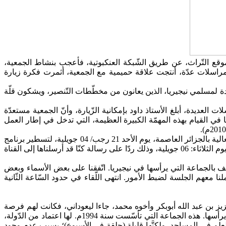
وقع التّراث، عن طريق الشّبكة العنكبوتية، فأعجب بنشاط الجمعية،
سلات عدّة، أنتجت علاقة حميمية مع الجمعية، أثمرت فكرة زيارة
ساعدة لمسلمي نيجيريا، الذين يعانون من مخطّطات التّنصير، ويشكون قلّة
لعديدة، أبلغ الأستاذ داود بإمكانية الزّيارة، وأنّ الجمعية مستعدّة
نا في القيام بهذه المهمّة الكبيرة العظيمة، التي تدخل في إطار العمل
قدم الأخ مصطفى بن محمد شريفي من القرارة، فاجتمعنا في منزلنا بالحميز بحضور الأستاذ الحاج بكير بن يحيى الشّيخ بالحاج مدير مركّب العالية بالجزائر العاصمة، يوم الأحد 21 رجب/ 04 جويلية، لتسطير برنامج
الزّيارة. فقمنا بالاتّصالات بجهات عديدة، وبأشخاص عديدين، اتّصلنا بقناة القرآن الكريم، التي أعطت الموافقة على إجراء حوار مع الأستاذ داود يوم الثلاثاء: 06 جويلية، وذلك ردّا على رسالة كنّا قد أرسلناها إلى القناة
 بالجماعة التي يرأسها في نيجيريا. اتّفقنا على بعض الأسماء وبعض
لنا معهم الجلسة لضبط الأمور. انتهى اللّقاء في حدود السّاعة الثّانية
 بن عبد الله أبوبكر وأخوه محمد، جاءا ليعوداني، فكانت لهم فرصة
ليلتقوا بالضّيف الكريم, فكانت لنا جلسة إيمانية حميمية طيّبة، حدّثنا فيها الأستاذ عن أوضاع المسلمين في نيجيريا، وعن نشاط الجماعة التي يرأسها. هذه الجماعة التي تأسّست سنة 1994م. لها اعتماد من الدّولة،
العلم في المساجد، ولكنَّها قليلة (حلقة في الأسيوع)؛ بسبب عدم وجود