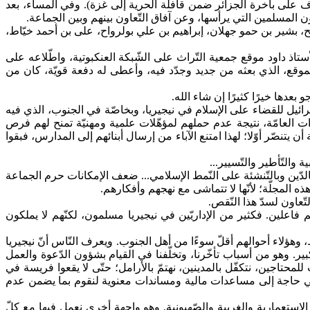
رف على باخرة الجزائر ضمن قافلة الحرية إلى غزة). وفي المساء، بعد
المسلمين التي يرأسها، وعن آفاق التّعاون بينهم وبين الجماعة.
ح، بشير بن حمو جهلان، إبراهيم بن علي بولرواح، على بن أحمد خيّاط،
لأستاذ داود موقع جمعية التّراث على الشّبكة العنكبوتية، واطّلاعه على
وقع، الذي بعثه من جديد وجدّد فيه، وأعطى له دفعة قويّة، كان من
بعدها خيرًا كثيرًا إن شاء الله.
ائيل للقضاء على الإسلام في نيجيريا، وبخاصّة في الجنوب، الذي فيه
رات العامّة، نتيجة عدم حملهم لمؤهّلات علمية ومهنيّة تمنح لهم فرص
 يتنصّر أوّلا؛ لهذا امتنع الآباء من إرسال أبنائهم إلى المدارس، فبقوا
التّأطير والتّسيير...
دّين وبالتّنشئة على النّمط الإسلامي... ضعف الإمكانات حرم الجماعة
 المجلّة؛ لأنّها لا تتماشى مع نهجهم وأفكارهم.
ّعاون لسدّ هذا النّقص.
ى ثلاثين مليون مسلم. لكنّهم ليسوا كلّهم فاعلين. فكثير من الإداريّين في نيجيريا مسلمون، لكنّهم لا يملكون
هؤلاء أحوالهم أقلّ سوءًا من أهل الجنوب. ويعرف النّاس أنّ نيجيريا
الكبير. وهو من أسباب تأخّرنا، وتخلّفنا في القيام بشؤون الدّعوة والعمل
ت للمحتاجين، نتكفّل بالمدينين، نهتمّ بالأرامل؛ حتّى لا يقعوا فريسة في
نحن في حاجة إلى مساعدات مالية ومساندات معنوية لنقوم بما يضمن عدم
ستعمارية والغربية والصّهيونية. وهو واجهة أخرى نعمل فيها مع كلّ