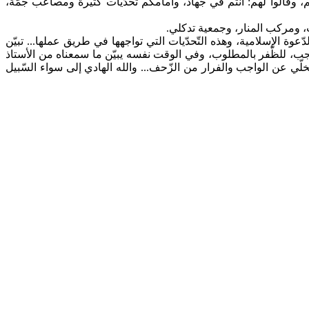
هم، وقالوا لهم: أنتم في جهاد، وأمامكم تحدّيات كثيرة ومصاعب جمّة،
اث، ومركب المنار، وجمعية تدكلي.
ّعوة الإسلامية، وهذه التّحدّيات التي تواجهها في طريق عملها... تبيّن
يجب، للظّفر بالمطلوب، وفي الوقت نفسه يبيّن ما سمعناه من الأستاذ
ّخلّي عن الواجب والفرار من الزّحف... والله الهادي إلى سواء السّبيل