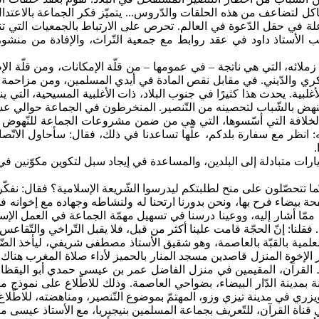
هياكل لتضاعف من هذه الحلقات والدّروس... يتميّز فكر الجماعة بالاعتد
اعلة في حقل الدّعوة في العالم. تحرص على الارتباط بالجمعيات التي ت
غب الأستاذ داود في عقد روابط مع جمعية التّراث، والإفادة من منشو
زملائه، التي هي ناتجة – في عمومها – من قلّة الإمكانات، ومن قلّة ا
كري والدّيني. في مقابل نقص المادة في أيدي المسلمين، ومن مزاحمة ال
لتي تنهض بالشّباب لتحصينه من التّنصير. المنخرطون في الجماعة حوال
 الخلافة التي أسّسوها، التي هي من ضمن مشروعات الجماعة للنّهوض ب
ه: انظر مع سفارة بلدكم، علّها تساعدنا في ذلك، فقال: سأحاول الاتّصا
.
 متبادلة إلى البلدين، والمساعدة في إيجاد سبل لتكوين مكوّنين في تعلي
ربّما تتحصّلون على منح لطلبتكم ليدرسوا الشّريعة الإسلامية؟ فقال: نفك
حة بيضاء فرح بها، ونحن بدورنا ارتحنا له ولنشاطه وجهاده مع إخوانه ف
ن ممّا أشار إليه، ووعينا درسنا في تسهيل مهمّة الجماعة في العمل الإ
قلنا: إنّ الحجّة قامت علينا أكثر من قبل، فلا يقبل التّراخي والتّقاعس وا
لمية بالقبّة بالعاصمة، وهو شقيق الأستاذ مصطفى شريفي، ليأخذ الضّيف
 الإخوة المنزل قاصدين مسجد المنار بالحميز لأداء صلاة المغرب هناك، 
بحفظ القرآن، المقيمين في منزل الفاضل عمر بن عيسى حمدي أبو اليقظا
مدينة الدّار البيضاء، بضواحي العاصمة. وذلك للاطّلاع على نموذج من 
يد بويزري في مدينة تيزي وزو، المهتمّ بموضوع التّنصير، ومناهضته، للاطّ
 في قناة القرآن، للتّعريف بجماعة المسلمين بنيجيريا، مع الأستاذ عيسى مي