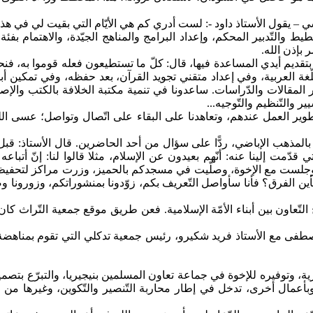
ي – يقول الأستاذ داود -: لست أدري كم هي الأيّام التي بقيت لي في هذه
يط والتّدبير المحكم، وإعداد البرامج والمناهج الجيّدة، والاهتمام بفئة
 بإذن الله.
بتقديم أيدي المساعدة فيها، قال: كلّ ما تستطيعون فعله قوموا به، فنحن
ّغة العربية، وفي إعداد متقني تجويد القرآن، بعد حفظه، وفي تمكين أبنائن
 المقالات والدّراسات. ساعدونا في تنمية مكتبة الخلافة بالكتب والإص
 والتّنظيم والتّوجيه...
 العمل عندهم، وتعاهدنا على البقاء على اتّصال وتواصل؛ عسى الله أن
 بالمذهب الإباضي، ردًّا على سؤال من أحد الحاضرين. قال الأستاذ: قبل
قدّمت إلينا عنه: أنّهم بعيدون عن الإسلام، مثلا قالوا لنا: إنّ أتبا
 وجلست مع الإخوة، وصلّيت في مسجدكم بالحميز، وزرت مراكز لتحفيظ ا
 فأين الفرق؟ فأنا سأواصل التّعريف بكم، زوّدونا بمنشوراتكم، وزورونا
لتّعاون بين أبناء الأمّة الإسلامية. فعن طريق موقع جمعية التّراث كا
مصطفى مع الأستاذ فريد شكيرو، رئيس جمعية تدكلي التي تقوم بمناهضة ال
كليزية، وتوفيره للإخوة في جماعة تعاون المسلمين بنيجيريا، والتبرّع ب
أعمال أخرى، تدخل في إطار محاربة التّنصير والتّكوين، وغيرها من ا