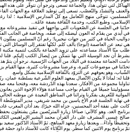
الهياكل لتي تتولّى هذا، والجماعة تسعى وترجو أن تتوفّر على هذه ال
والعنف والتشدّد والتّعصّب. تسعى إلى توطيد العلاقة مع الجهات الف
المسلمين، تتوخّى منهج التّعامل مع كلّ المدارس الإسلامية ؛ لذا ر
الإسلامي، وطبع الكتب، وخدمة الثّقافة بصفة عامّة...
حدّثنا في الجلسة عن الصّعوبات التي يواجهها في تنفيذ مشروعاته مع 
في أيدي من يقدّم له العون ليضمّه إلى صفّه، وبخاصة في الجانب الف
هي تبعد عن العاصمة (أبوجا) بألف كلم. لكنّها تفتقر إلى الوسائل ا
طلب منّا الأستاذ مساعدته على تزويد الجماعة بالكتب لتنمية مكتبة
بشرط أن نجد الوسيلة التي بها نتمكّن من إيصال الكتب إليكم. قلنا ل
دامت الجماعة معتمدة في البلاد من الجهات الرّسمية. نرجو أن يتمّ هذا
تحدّثنا في موضوعات كثيرة، وعرضنا مشروعات كثيرة، منها القيام بزيارات
الشّباب، وهو يعوقهم عن التزوّد بالثّقافة الإسلامية بشكل واسع.
قلنا له: لماذا لا يكون الاتّصال بمعهد العلوم الشّرعية بسلطنة عمان، 
تناولنا مجموعة من الأفكار، سعدنا بهذه الدّردشة معه، وفتحنا معه صف
مسؤوليتنا جميعًا في القيام بواجب مساعدة هؤلاء الإخوة الذين يعانو
المواتية للتّعريف بفكرنا وتراثنا في المناطق البعيدة عن موطنه الحالي. ف
في نهاية الجلسة قدم الأخ ياسين بن محمد شريفي، مدير المتوسّطة الع
كانت على نفقة أحد المحسنين، جزاه الله خيرًا). بعد أذان المغرب غادر
برنامج الغد، وهو كالآتي: صباحًا زيارة المتربّصين ممّن يشتغلون 
صالح عيسى المشرف على دار القرآن محمد البشير الإبراهيمي الكائنة ب
وتحفيظًا وأداءً... وبعدها زيارة معهد المناهج، ثمّ الأستاذ الدّكتور سع
تمّ برنامج يوم الاثنين كما سطّر. يوم الثّلاثاء كانت للأستاذ داود حصّة