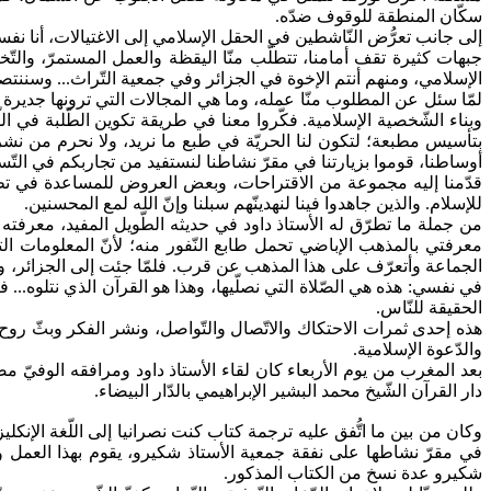
سكّان المنطقة للوقوف ضدّه.
إلى جانب تعرُّض النّاشطين في الحقل الإسلامي إلى الاغتيالات، أنا نفس
جبهات كثيرة تقف أمامنا، تتطلّب منّا اليقظة والعمل المستمرّ، والتّخط
الإسلامي، ومنهم أنتم الإخوة في الجزائر وفي جمعية التّراث... وسننتصر
لمّا سئل عن المطلوب منّا عمله، وما هي المجالات التي ترونها جديرة 
وبناء الشّخصية الإسلامية. فكّروا معنا في طريقة تكوين الطّلبة في الل
بتأسيس مطبعة؛ لتكون لنا الحريّة في طبع ما نريد، ولا نحرم من نشر
أوساطنا، قوموا بزيارتنا في مقرّ نشاطنا لنستفيد من تجاربكم في التّسيير
قدّمنا إليه مجموعة من الاقتراحات، وبعض العروض للمساعدة في تطوير
للإسلام. والذين جاهدوا فينا لنهدينّهم سبلنا وإنّ الله لمع المحسنين.
من جملة ما تطرّق له الأستاذ داود في حديثه الطّويل المفيد، معرفته
معرفتي بالمذهب الإباضي تحمل طابع النّفور منه؛ لأنّ المعلومات التي 
الجماعة وأتعرّف على هذا المذهب عن قرب. فلمّا جئت إلى الجزائر،
في نفسي: هذه هي الصّلاة التي نصلّيها، وهذا هو القرآن الذي نتلوه...
الحقيقة للنّاس.
هذه إحدى ثمرات الاحتكاك والاتّصال والتّواصل، ونشر الفكر وبثّ روح ا
والدّعوة الإسلامية.
بعد المغرب من يوم الأربعاء كان لقاء الأستاذ داود ومرافقه الوفيّ 
دار القرآن الشّيخ محمد البشير الإبراهيمي بالدّار البيضاء.
وكان من بين ما اتُّفق عليه ترجمة كتاب كنت نصرانيا إلى اللّغة الإن
في مقرّ نشاطها على نفقة جمعية الأستاذ شكيرو، يقوم بهذا العمل وب
شكيرو عدة نسخ من الكتاب المذكور.