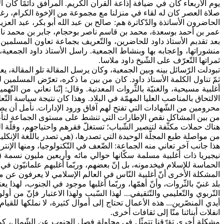
يوم الأربعاء كان في ضيافة إذاعة القرآن الكريم. المرافق دائمًا كا
صلاة العصر كان له لقاء في منزلنا مع مجموعة من الإخوة الكرام، رغب
الحاضرون الأساتذة والدّكاترة هم: صالح بن عبد الله أبو بكر، عبد ال
عمر بن أحمد بوسعدة، محمد بن قاسم ناصر بوحجام، جابر بن محمد 
بعد تقدبم الأستاذ داود للحاضرين، والتّعريف بجماعة تعاون المسلمين في 
منشوراتها، وإعجابه بها وبنشاط الجمعية. راسل الأستاذ داود الجمع
ثمراتها التّعرّف على الشّيخ داود ملاسا.
تبودلت الرّسائل بينه وبين الجمعية، وكان يرسل المقالة تلو المقالة، يعر
ثمّ تناول الكلمة الأستاذ داود. كان من بين ما ذكره، تعرّض المسلمي
أغلبية مسيحية، والغنيّة بالثّروات المعدنية. وقال: إنّنا نعاني من 
الالتحاق بالمناصب العليا المهمّة في البلاد. وهذا كان نتيجة سياسة التّ
محرومين من الشّهادات التي تفتح لهم آفاق ورود الإدارات. نأمل أن يصل
من بين المشاكل نقص الإطارات التي تنشط على مستوى الجماعة لتأطير نشا
هناك حملات مكثّفة لتنصير الشّباب؛ تستغلّ فقرهم واحتياجهم، وقلّة ا
من مواصلة طبع المجلّة الوحيدة التي تصدرها، (هي تصدر باللّغة الإنكلي
هذا جانب آخر تعاني منه الجماعة: الضّعف في التّكنولوجيا، ومنها الإنت
الحماسة للإسلام فيخدمونه، بل إنّ بعضهم، وربّما أغلبهم علمانيّون في
المشكلة الأخرى أنّ أغلبية النّاس في العالم الإسلامي لا يعرفون عن 
بلد غنيّ بالثّروات، وأنّ أهمّها، وربّما أغلبها موجود في الجنوب، لهذا ي
التّربوي والتّعليمي والتّثقيفي... لهذا السّبب ولهذا الاعتبار فإنّ من أ
أيدي المنصّرين... هذه الأعمال تحتاج إلى أموال كثيرة، لا نملكها لل
انفلات أبنائنا منّا إلى ثقافات أخرى.
مشكلة أخرى تؤرّقنا تتمثّل في محاولة فصل الجنوب عن الشّمال، كما 