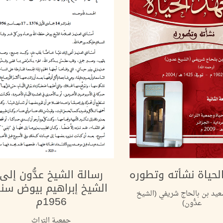
لحياة نشأته وتطوره
رسالة الشيخ عدُّون إلى
الشيخ إبراهيم بيوض سن
يد بن بالحاج شريفي (الشيخ
1956م
عدُّون)
جمعية التراث