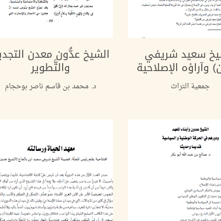
يخ سعيد شريفي
الشيخ عدُّون معدن التجدي
ن) وآراؤه الإصلاحية
والتَّطوير
جمعية التراث
د. محمد بن قاسم ناصر بوحجام