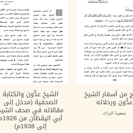
ج من أسفار الشيخ
الشيخ عدُّون والكتابة
عدُّون ورحلاته
الصحفية (مدخل إلى
مقالاته في صحف الشيخ
جمعية التراث
أبي اليقظان من
إلى 1938م)