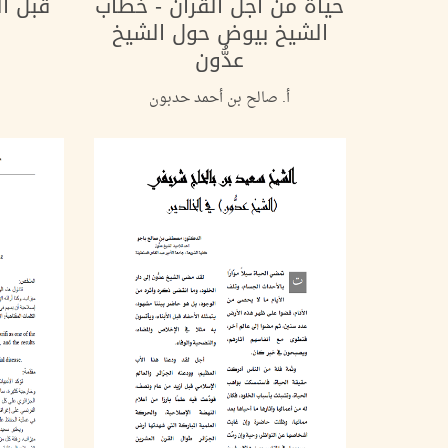
حياة من أجل القرآن - خطاب
قبل ال
الشيخ بيوض حول الشيخ
و
عدُّون
أ. صالح بن أحمد حدبون