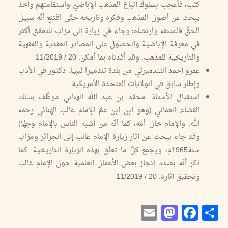
كثب، فأعجب بسلوك أتباع المذهب الإباضيّ واستقامتهم وأخذ
يبحث عن أصول المذهب وفكره وتاريخه حتّى اقتنع أنّه سبيل
الحقّ فاعتنقه وارتضاه؛ وجاء في زيارة إلى مزاب للتعمّق أكثر
في معرفة الإباضية والحصول على المصادر العقدية والفقهية
والتاريخية للمذهب، وقد أفدناه بما أمكن. 20 / 11/2019
عمرو أحمد التندميرتي من بلدة تندميرا ليبيا، دكتور في الأدب
وإطار سابق في الولايات المتحدة الأمريكية.
استقبال الأستاذ: محمّد بن عبد الله الهنائي موظّف بسلك
القضاء العماني (وهو ابن ابن عمّ الإمام غالب الهنائي رحمه
الله، والإمام خال أمّه، كما أنّه من أشبه الناس بالإمام وجهًا)
وقد جاء يبحث عن آثار زيارة الإمام غالب إلى الجزائر ومزاب
سنة1965م، ويجمع كلّ ما تعلّق بهذه الزيارة التاريخية. كما
ذكر أنّه بصدد إنجاز بعض الأعمال العلمية حول الإمام غالب
وتحقيق آثاره. 20 / 11/2019
Mastodon
Email
Facebook
Share