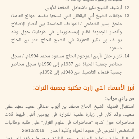
أرشيف الشيخ بكير باشعادل -الدفعة الأولى-:
مؤلفات الشيخ أبي اليقظان التي نسخها بنفسه: موانع العامة/
ملحق بسير الشماخي / المواقف الحاسمة بين أنصار الإصلاح
وأنصار الجمود/ نظام إيمسطوردان في غرداية/ حول وفد
يوسف بن بكير للتعزية في الشيخ الحاج عمر بن الحاج
مسعود.
تقرير حفل تأبين المرحوم الحاج مسعود محمد 1994م. / سجل
محاضر جمعية الحياة من 1937م إلى 1950م/ سجل محاضر
جمعية قدماء التلاميذ من 1948م إلى 1952م.
أبرز الأسماء التي زارت مكتبة جمعية التراث:
من وادي مزاب:
استقبال فضيلة الشيخ الحاج محمّد بن أيّوب صدقي عميد معهد عمّي
سعيد، وقد كان في زيارة علمية للقرارة في يومين ألقى فيهما ثلاث
محاضرات حول كتابه "محاضرات في علوم القرآن" على طلبة وطالبات
التخصّص الشرعي في معهد الحياة وكلّية المنار. 26/10/2019
استقبال طلبة داخلية الحياة مستوى الثالثة متوسط برفقة المسؤول