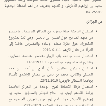
سعيد بن إبراهيم الأطرش، وإفادتهم بتعريف عن أهم أنشطة الجمعية.
10/12/2019
من الجزائر:
استقبال الباحثة حياة بومزبر من الجزائر العاصمة ـ ماجستير
من معهد المناهج حول تفسير ابن باديس، وهي تعدّ لمشروع
الدكتوراه حول نظرة علماء الإسلام والمفسّرين خاصّة إلى
المرأة من خلال آثارهم. 01/11 /2019.
استقبال طلبة جامعة باب الزوّار تخصّص هندسة معمارية،
وتقديم نبذة تعريفية عن الجمعية. 19 / 11/2019
استقبال ضيفين عمانيين الأول: أفلح بن أحمد بن حمد
الخليلي والثاني: محمد بن يحي بن سفيان الراشدي (أستاذ
بجامعة السلطان قابوس) 26/12/2019.
استقبال فرقة الكشافة لفوج الوحدة من الجزائر العاصمة
برفقة قائدهم أيوب بن الحاج أبوبكر والمسؤول سعيد بن
إبراهيم الأطرش حيث قدم لهم عرض تعريفي للجمعية مع
استفادتهم بحصة مطالعة في المكتبة. 28/12/2019