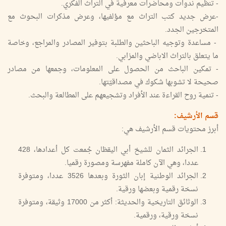
- تنظيم ندوات ومحاضرات معرفية في التراث الفكري.
-عرض جديد كتب التراث مع مؤلفيها، وعرض مذكرات البحوث مع
المتخرجين الجدد.
- مساعدة وتوجيه الباحثين والطلبة بتوفير المصادر والمراجع، وخاصة
ما يتعلق بالتراث الاباضي والمزابي.
- تمكين الباحث من الحصول على المعلومات، وجمعها من مصادر
صحيحة لا تشوبها شكوك في مصداقيّتها.
- تنمية روح القراءة عند الأفراد وتشجيعهم على المطالعة والبحث.
قسم الأرشيف:
أبرز محتويات قسم الأرشيف هي:
الجرائد الثمان للشيخ أبي اليقظان جُمعت كل أعدادها، 428
عددا، وهي الآن كاملة مفهرسة ومصورة رقميا.
الجرائد الوطنية إبان الثورة وبعدها 3526 عددا، ومتوفرة
نسخة رقمية وبعضها ورقية.
الوثائق التاريخية والحديثة: أكثر من 17000 وثيقة، ومتوفرة
نسخة ورقية، ورقمية.