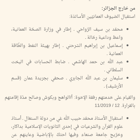
من خارج الجزائر:
استقبال الضيوف العمانيّين الأساتذة:
محمّد بن سيف الرّواحي ـ إطار في وزارة الصحّة العمانية،
واعظ وداعية رحّالة ـ
إسماعيل بن إبراهيم السّرحني ـ إطار بهيئة النفط والطّاقة
العمانية ـ
عبد الله بن حمد الهاشمي ـ ضابط الحسابات في اليخت
السلطاني ـ
سليمان بن عبد الله الجابري ـ صحفي بجريدة عمان (قسم
الأرشيف) ـ
والقيام على خدمتهم رفقة الإخوة: أ/الواهج وبكوش وصالح مدّة إقامتهم
بالقرارة. 12 / 11/2019
استقبال الأستاذ محمّد حبيب الله غي من دولة السنغال ـ أستاذ
علوم القرآن والشرعيات في إحدى الثانويات الإسلامية بداكار،
وخرّيج جامعة صنعاء وفيها احتكّ بالإباضية وعاينهم عن