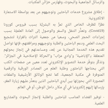
والرسائل الجامعية والبحوث، وفهارس خزائن المكتبات.
- إطلاق مشروع خدمات الباحثين وتوجيههم عن بعد بواسطة الاستمارة
الالكترونية:
نظرًا للظرف الخاص الذي تمرُّ به البشريَّة بسبب فيروس كورونا
(Covid19)، وتعذُّر التنقل والسفر والوصول إلى المادة العلميَّة بسبب
إجراءات الحجر الصحي، وسعيا من جمعية التراث بالقرارة لتشجيع
البحث العلمي ودعم الباحثين والطلبة وتوجيههم ومرافقتهم، فإنها تواصل
تقديم هذه الخدمة المجانية عن بُعد، ومساعدتهم في إنجاز بحوثهم
المتعلقة بـ"الإباضية" و"وادي مزاب" و"الحركة الإصلاحية في الجزائر".
وتذكِّر بتوفّر خدمة التصوير الإلكتروني لعدد معين من صفحات الكتب
التي يحتاجها الباحثون وطلبة العلم من المصادر الورقية والرقمية
المتوفرة في مكتبة الجمعية، كما تضع الوثائق الأرشيفية والملفات
المصورة التي بحوزتها بين أيدي الباحثين الذين يتعذَّر عليهم زيارة المقر،
بإرسالها إليهم إلكترونيا في أي مكان داخل الوطن، أو في العالم.
- توفير الفضاء المناسب للباحثين والطلبة لإنجاز البحوث والمشاريع
العلمية.