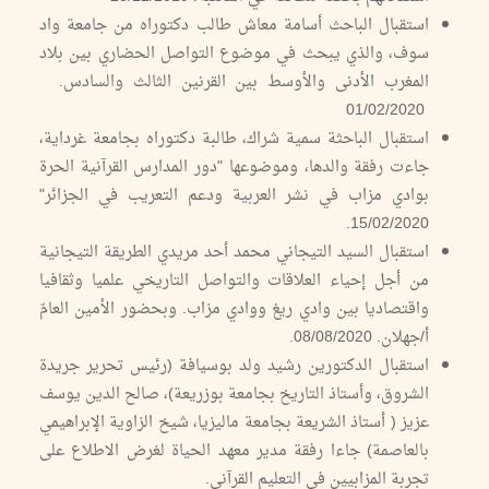
استقبال الباحث أسامة معاش طالب دكتوراه من جامعة واد
سوف، والذي يبحث في موضوع التواصل الحضاري بين بلاد
المغرب الأدنى والأوسط بين القرنين الثالث والسادس.
01/02/2020
استقبال الباحثة سمية شراك، طالبة دكتوراه بجامعة غرداية،
جاءت رفقة والدها، وموضوعها "دور المدارس القرآنية الحرة
بوادي مزاب في نشر العربية ودعم التعريب في الجزائر"
15/02/2020.
استقبال السيد التيجاني محمد أحد مريدي الطريقة التيجانية
من أجل إحياء العلاقات والتواصل التاريخي علميا وثقافيا
واقتصاديا بين وادي ريغ ووادي مزاب. وبحضور الأمين العامّ
أ/جهلان. 08/08/2020.
استقبال الدكتورين رشيد ولد بوسيافة (رئيس تحرير جريدة
الشروق، وأستاذ التاريخ بجامعة بوزريعة)، صالح الدين يوسف
عزيز ( أستاذ الشريعة بجامعة ماليزيا، شيخ الزاوية الإبراهيمي
بالعاصمة) جاءا رفقة مدير معهد الحياة لغرض الاطلاع على
تجربة المزابيين في التعليم القرآني.