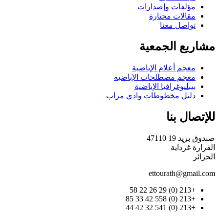
مؤلفات وإصدارات
مقالات مختارة
تواصل معنا
مشاريع الجمعية
معجم أعلام الإباضية
معجم مصطلحات الإباضية
بيبليوغرافيا الإباضية
دليل مخطوطات وادي مزاب
للإتصال بنا
صندوق بريد 19 47110
القرارة غرداية
الجزائر
ettourath@gmail.com
+213 (0) 29 26 22 58
+213 (0) 558 42 33 85
+213 (0) 541 32 42 44