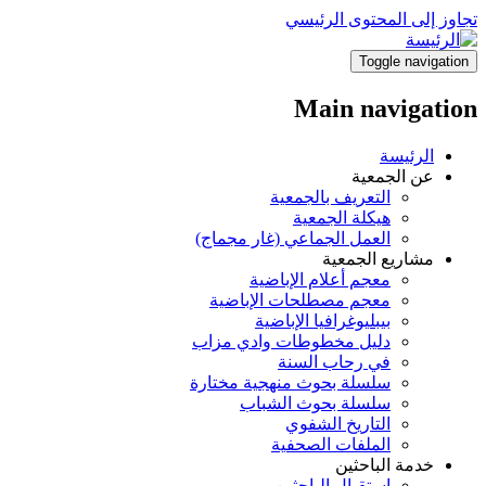
تجاوز إلى المحتوى الرئيسي
Toggle navigation
Main navigation
الرئيسة
عن الجمعية
التعريف بالجمعية
هيكلة الجمعية
العمل الجماعي (غار مجماج)
مشاريع الجمعية
معجم أعلام الإباضية
معجم مصطلحات الإباضية
بيبليوغرافيا الإباضية
دليل مخطوطات وادي مزاب
في رحاب السنة
سلسلة بحوث منهجية مختارة
سلسلة بحوث الشباب
التاريخ الشفوي
الملفات الصحفية
خدمة الباحثين
استقبال الباحثين