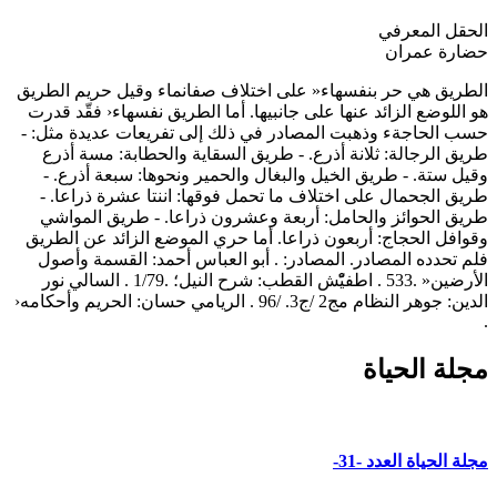
الحقل المعرفي
حضارة عمران
الطريق هي حر بنفسهاء« على اختلاف صفانماء وقيل حريم الطريق
هو اللوضع الزائد عنها على جانبيها. أما الطريق نفسهاء‹ فقّد قدرت
حسب الحاجةء وذهبت المصادر في ذلك إلى تفريعات عديدة مثل: -
طريق الرجالة: ثلانة أذرع. - طريق السقاية والحطابة: مسة أذرع
وقيل ستة. - طريق الخيل والبغال والحمير ونحوها: سبعة أذرع. -
طريق الجحمال على اختلاف ما تحمل فوقها: اننتا عشرة ذراعا. -
طريق الحوائز والحامل: أربعة وعشرون ذراعا. - طريق المواشي
وقوافل الحجاج: أربعون ذراعا. أما حري الموضع الزائد عن الطريق
فلم تحدده المصادر. المصادر: . أبو العباس أحمد: القسمة وأصول
الأرضين« .533 . اطفيّْش القطب: شرح النيل؛ .1/79 . السالي نور
الدين: جوهر النظام مج2 /ج3. /96 . الريامي حسان: الحريم وأحكامه‹
.
مجلة الحياة
مجلة الحياة العدد -31-