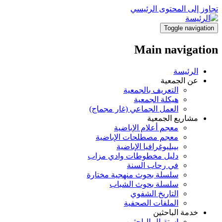
تجاوز إلى المحتوى الرئيسي
Toggle navigation
Main navigation
الرئيسة
عن الجمعية
التعريف بالجمعية
هيكلة الجمعية
العمل الجماعي (غار مجماج)
مشاريع الجمعية
معجم أعلام الإباضية
معجم مصطلحات الإباضية
بيبليوغرافيا الإباضية
دليل مخطوطات وادي مزاب
في رحاب السنة
سلسلة بحوث منهجية مختارة
سلسلة بحوث الشباب
التاريخ الشفوي
الملفات الصحفية
خدمة الباحثين
استقبال الباحثين