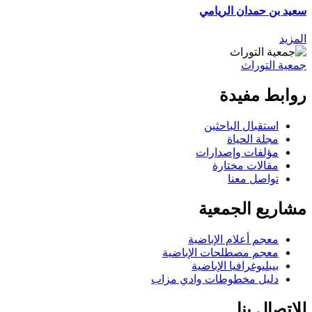
سعيد بن حمدان الريامي
المزيد
جمعية التوراث
روابط مفيدة
استقبال الباحثين
مجلة الحياة
مؤلفات وإصدارات
مقالات مختارة
تواصل معنا
مشاريع الجمعية
معجم أعلام الإباضية
معجم مصطلحات الإباضية
بيبليوغرافيا الإباضية
دليل مخطوطات وادي مزاب
للإتصال بنا