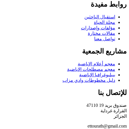
روابط مفيدة
استقبال الباحثين
مجلة الحياة
مؤلفات وإصدارات
مقالات مختارة
تواصل معنا
مشاريع الجمعية
معجم أعلام الإباضية
معجم مصطلحات الإباضية
بيبليوغرافيا الإباضية
دليل مخطوطات وادي مزاب
للإتصال بنا
صندوق بريد 19 47110
القرارة غرداية
الجزائر
ettourath@gmail.com