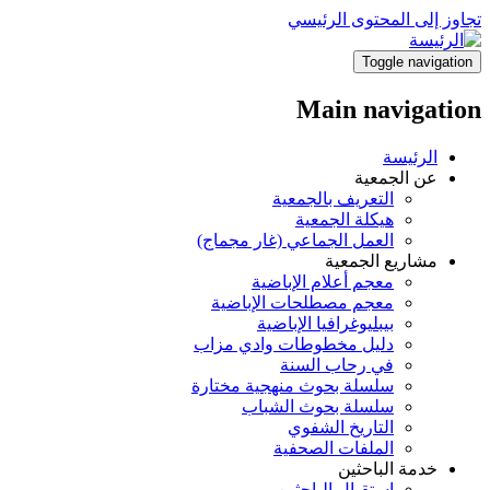
تجاوز إلى المحتوى الرئيسي
Toggle navigation
Main navigation
الرئيسة
عن الجمعية
التعريف بالجمعية
هيكلة الجمعية
العمل الجماعي (غار مجماج)
مشاريع الجمعية
معجم أعلام الإباضية
معجم مصطلحات الإباضية
بيبليوغرافيا الإباضية
دليل مخطوطات وادي مزاب
في رحاب السنة
سلسلة بحوث منهجية مختارة
سلسلة بحوث الشباب
التاريخ الشفوي
الملفات الصحفية
خدمة الباحثين
استقبال الباحثين