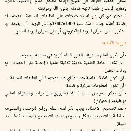
تسعى جمعية التراث في تنقيح وإثراء معجم أعلام الإباضية، مشرقا
ومغربا، لإصدار طبعة ثانية شاملة، بعون الله وتوفيقه.
فالرجاء من كل من له تصحيحات على الطبعات السابقة للمعجم، أو
إضافة أعلام جدد - منذ سنة 1400هـ/1980م إلى اليوم - أن يفيدنا بها
مشكورا، على عنوان البريد الإلكتروني، أو على عنوان البريد العادي.
شروط الكتابة:
- أن يكون العلم مستوفيا للشروط المذكورة في مقدمة المعجم.
- أن تكون المادة العلمية موثقة توثيقا علميا (الإحالة على المصادر، مع
بيانات النشر).
- أن تكون المادة العلمية جديدة، أي غير موجودة في الطبعات السابقة.
- أن تكون المعلومات مركَّزة واضحة.
- أن يذكر المراسل اسمه كاملا (ضروري)، وعنوانه ومستواه العلمي
ووظيفته (اختياري).
- عند تصحيح الأخطاء، يجب ذكر اسم العلم ورقم الترجمة، والمعلومة
الخاطئة، والتصويب بشكل واضح، ومصدر التصحيح (موثقا توثيقا علميا
دقيقا).