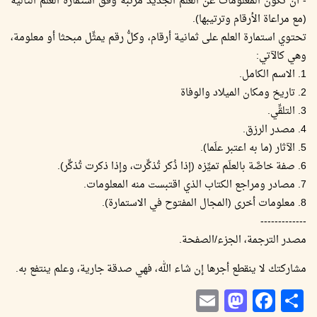
- أن تكون المعلومات عن العلم الجديد مرتبة وفق استمارة العلم التالية
(مع مراعاة الأرقام وترتيبها).
تحتوي استمارة العلم على ثمانية أرقام، وكلُّ رقم يمثِّل مبحثا أو معلومة،
وهي كالآتي:
1. الاسم الكامل.
2. تاريخ ومكان الميلاد والوفاة
3. التلقِّي.
4. مصدر الرزق.
5. الآثار (ما به اعتبر علَما).
6. صفة خاصَّة بالعلَم تميِّزه (إذا ذُكر تُذكِّرت، وإذا ذكرت تُذكِّر).
7. مصادر ومراجع الكتاب الذي اقتبست منه المعلومات.
8. معلومات أخرى (المجال المفتوح في الاستمارة).
-------------
مصدر الترجمة، الجزء/الصفحة.
مشاركتك لا ينقطع أجرها إن شاء الله، فهي صدقة جارية، وعلم ينتفع به.
Mastodon
Email
Facebook
Share