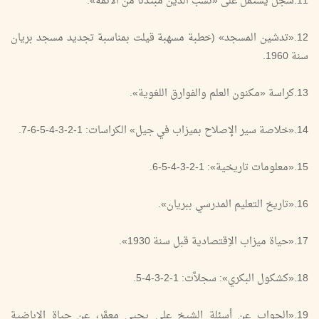
11.سجلٌّ يشتمل على «نسب الدين مبتدئا من الأئمَّة».
12.«تدشين المسجد» (خطبة مسهبة قيلت بمناسبة تجديد مسجد بريان
سنة 1960.
13.كراسة «مكنون العلم والفوارق اللغوية».
14.«خلاصة سير الإصلاح بميزاب في جيل» الكراسات: 1-2-3-4-5-6-7.
15.«معلومات تاريخية»: 1-2-3-4-5-6.
16.«تاريخ التعليم المدرسي ببريان».
17.«حياة ميزاب الاِقتصادية قبل سنة 1930».
18.«كشكول البكري»: سجلاَّت: 1-2-3-4-5.
19.«الجواب عن أسئلة الشيخ علي يحيى معمَّر، عن حياة الإباضية