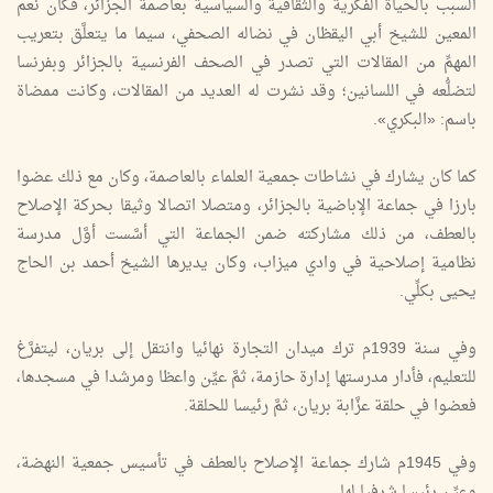
السبب بالحياة الفكرية والثقافية والسياسية بعاصمة الجزائر، فكان نعم
المعين للشيخ أبي اليقظان في نضاله الصحفي، سيما ما يتعلَّق بتعريب
المهمِّ من المقالات التي تصدر في الصحف الفرنسية بالجزائر وبفرنسا
لتضلُّعه في اللسانين؛ وقد نشرت له العديد من المقالات، وكانت ممضاة
باسم: «البكري».
كما كان يشارك في نشاطات جمعية العلماء بالعاصمة، وكان مع ذلك عضوا
بارزا في جماعة الإباضية بالجزائر، ومتصلا اتصالا وثيقا بحركة الإصلاح
بالعطف، من ذلك مشاركته ضمن الجماعة التي أسَّست أوَّل مدرسة
نظامية إصلاحية في وادي ميزاب، وكان يديرها الشيخ أحمد بن الحاج
يحيى بكلِّي.
وفي سنة 1939م ترك ميدان التجارة نهائيا وانتقل إلى بريان، ليتفرَّغ
للتعليم، فأدار مدرستها إدارة حازمة، ثمَّ عيِّن واعظا ومرشدا في مسجدها،
فعضوا في حلقة عزَّابة بريان، ثمَّ رئيسا للحلقة.
وفي 1945م شارك جماعة الإصلاح بالعطف في تأسيس جمعية النهضة،
وعيِّن رئيسا شرفيا لها.