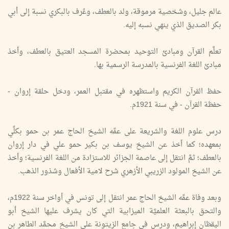
عالم جليل، وشخصية مرموقة، ولد بالعطف، وعُرف بالبكري نسبة إلى أبي
بكر الصديق الذي ينهي نسبه إليه.
تعلَّم القرآن ومبادئ التوحيد بمحضرة المسجد العتيق بالعطف، وأخذ
مبادئ اللغة الفرنسية بالمدرسة الرسمية بها.
حفظ القرآن الكريم واستظهره في مقتبل العمر، ودخل حلقة إروان -
حفظة القرآن - في سنة 1921م.
درس علوم اللغة والشريعة على عمِّه الشيخ الحاج عمر بن حمو بكلِّي
بمعهده؛ كما أخذ عن الشيخ يوسف بن بكير حمو علي في دار إروان
بالعطف؛ ثمَّ انتقل إلى عاصمة الجزائر للاستزادة من اللغة الفرنسية؛ وأخذ
عن الشيخ المولود الزريبي الأزهري شرح لامية الأفعال وشذور الذهب.
وبعد وفاة عمِّه الشيخ الحاج عمر انتقل إلى تونس في أواخر سنة 1922م،
والتحق بالبعثة العلميَّة الميزابية التي كان يشرف عليها الشيخ أبو
اليقظان إبراهيم، ودرس في جامع الزيتونة على الشيخ محمَّد الطاهر بن