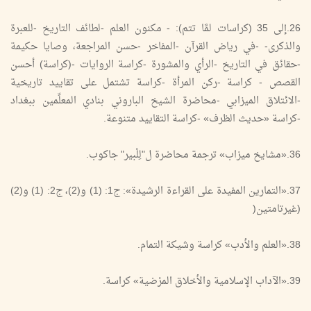
26.إلى 35 (كراسات لمَّا تتم): - مكنون العلم -لطائف التاريخ -للعبرة
والذكرى- -في رياض القرآن -المفاخر -حسن المراجعة، وصايا حكيمة
-حقائق في التاريخ -الرأي والمشورة -كراسة الروايات -(كراسة) أحسن
القصص - كراسة -ركن المرأة -كراسة تشتمل على تقاييد تاريخية
-الائتلاق الميزابي -محاضرة الشيخ الباروني بنادي المعلِّمين ببغداد
-كراسة «حديث الظرف» -كراسة التقاييد متنوعة.
36.«مشايخ ميزاب» ترجمة محاضرة ل"لِلْبير" جاكوب.
37.«التمارين المفيدة على القراءة الرشيدة»: ج1: (1) و(2)، ج2: (1) و(2)
(غيرتامتين(
38.«العلم والأدب» كراسة وشيكة التمام.
39.«الآداب الإسلامية والأخلاق المرْضية» كراسة.