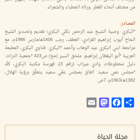
من مختلف أنحاء القطر. ورثاه الخطباء والشعراء.
المصادر:
*البكري: وصية الشيخ عبد الرحمن بكلي البكري؛ تقديم وتصدير الشيخ
الحاج أيوب إبراهيم القرادي، العطف، رجب 1406هـ/مارس 1986م، مع
مراجعة ابني البكري عبد الوهاب وأحمد *البكري: فتاوي البكري، المطبعة
العربية *أبو اليقظان إبراهيم: ملحق السير (مخ) ص423 *جمعية التراث:
دليل مخطوطات وادي ميزاب (رقم 3)، فهرسة مكتبة البكري، كلّه
*مجلس عمي سعيد: اتفاق بمجلس عمِّي سعيد يتعلَّق برؤية الهلال،
1382هـ/1963م، 7ص.
Mastodon
Email
Facebook
Share
مجلة الحياة