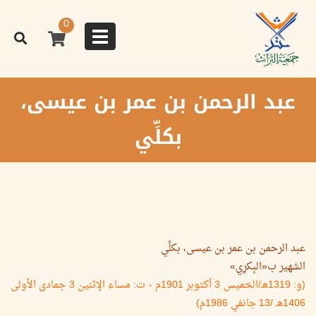
تجاوز
إلى
0
المحتوى
Toggle
الرئيسي
navigation
عبد الرحمن بن عمر بن عيسى،
بكلِّي
عبد الرحمن بن عمر بن عيسى، بكلِّي
الشهير ب«البِكرِي»
(و: 1319هـ/الخميس 3 أكتوبر 1901م - ت: مساء الإثنين 3 جمادى الأولى
1406هـ /13 جانفي 1986م)