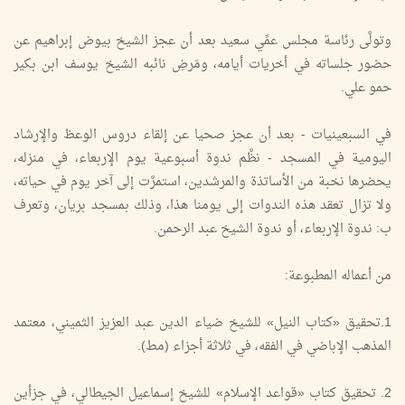
وتولَّى رئاسة مجلس عمِّي سعيد بعد أن عجز الشيخ بيوض إبراهيم عن
حضور جلساته في أخريات أيامه، ومَرضِ نائبه الشيخ يوسف ابن بكير
حمو علي.
في السبعينيات - بعد أن عجز صحيا عن إلقاء دروس الوعظ والإرشاد
اليومية في المسجد - نظَّم ندوة أسبوعية يوم الإربعاء، في منزله،
يحضرها نخبة من الأساتذة والمرشدين، استمرَّت إلى آخر يوم في حياته،
ولا تزال تعقد هذه الندوات إلى يومنا هذا، وذلك بمسجد بريان، وتعرف
ب: ندوة الإربعاء، أو ندوة الشيخ عبد الرحمن.
من أعماله المطبوعة:
1.تحقيق «كتاب النيل» للشيخ ضياء الدين عبد العزيز الثميني، معتمد
المذهب الإباضي في الفقه، في ثلاثة أجزاء (مط).
2. تحقيق كتاب «قواعد الإسلام» للشيخ إسماعيل الجيطالي، في جزأين