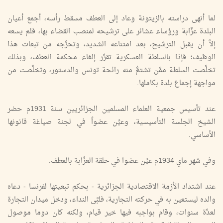
لما أنهى دراسته بالزيتونة وعاد إلى العطف مسقط رأسه، أجمع أعيان
البلدة عزَّابة ورؤساء عشائر على ترشيحه لمنصب القضاء بها، فلم يسعه
إلاَّ أن يقبل الترشيح، بعد امتناعه الشديد، وتحرُّجه من تبعات هذا
الوظيف؛ فإذا بالسلطة العسكرية تقرِّر إلغاء محكمة العطف، وبذلك
تخلَّصت السلطة ممَّن تشتمُّ منه رائحة تونس والدستور، وتخلَّصت من
مواجهة إجماع بلدة بكاملها.
عند تأسيس جمعية العلماء المسلمين الجزائريين سنة 1931م حضر
الشيخ الجلسة التأسيسية، وعيِّن عضواً في لجنة صياغة قانونها
الأساسي.
وفي شهر ماي 1934م عيِّن عضوا في حلقة العزَّابة بالعطف.
عند اشتداد الأزمة الاقتصادية الجزائرية - بحكم تبعيتها لفرنسا - دعاه
والده ليستعين به في حركته التجارية، فلبَّى النداء، ودخل ميدان التجارة
لعدَّة سنوات، وقام بواجبه فيها خير قيام، ولكنه كان دوما موصول