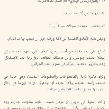
47.«جمهرة رسائل البكري» (8) قسم المحاضرات.
48.الشريط: بل أشرطة عديدة.
49.«خطب الجمعة» سجلاَّت من 1 إلى 7.
وتبقى هذه الأعلاق النفيسة في ذمَّة ورثته، قبل أن تذهب بها يد الأيام.
تخرَّج على يده نخبة من أبناء بريان، توجَّهوا إلى معهد الحياة، وإلى
البعثة العلمية بتونس، وإلى مختلف المعاهد الجزائرية بعد الاستقلال،
وهم يعمرون مختلف المراكز في عموم القطر الجزائري.
وترك مكتبة ثرية بالمخطوطات والمطبوعات النفيسة، وهي حاليا في
مسقط رأسه العطف، وقد أنجزت لها جمعية التراث فهرسا في إطار
مشروعها: «دليل مخطوطات وادي ميزاب».
وافته المنية في بريان إثر مرض خفيف انتابه، وشيِّعت جنازته يوم
الإربعاء 5 جمادى الأولى 1406هـ/15 جانفي 1986م، شهدها جمهور غفير