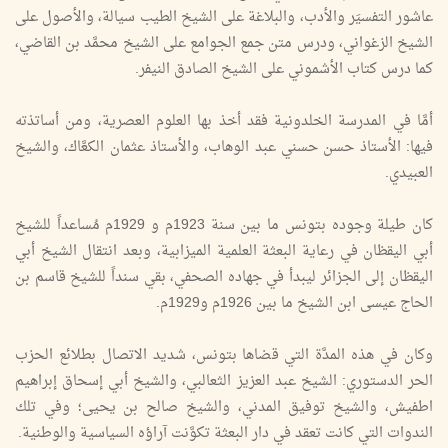
عاشور التفسيَر والأدب، والبلاغة على الشيخ الطيب سيالة، والأصول على
الشيخ الزغواني، ودرس متن جمع الجوامع على الشيخ محمَّد بن القاضي،
كما درس كتاب الأشموني على الشيخ الصادق النيفر.
أمَّا في المدرسة الخلدونية فقد أخذ بها العلوم العصرية، ومن أساتذته
فيها: الأستاذ حسن حسني عبد الوهاب، والأستاذ عثمان الكعَّاك، والشيخ
العبيدي.
كان طيلة وجوده بتونس ما بين سنة 1923م و 1929م مُساعداً للشيخ
أبي اليقظان في رعاية البعثة العلمية الميزابية، وبعد انتقال الشيخ أبي
اليقظان إلى الجزائر ليبدأ في جهاده الصحفي، بقي سنداً للشيخ قاسم بن
الحاج عيسى ابن الشيخ ما بين 1926م و1929م.
وكان في هذه المدَّة التي قضاها بتونس، شديد الاتصال بطلائع الحزب
الحر الدستوري: الشيخ عبد العزيز الثعالبي، والشيخ أبي إسحاق إبراهيم
اطفيش، والشيخ توفيق المدني، والشيخ صالح بن يحيى؛ وفي تلك
الندوات التي كانت تعقد في دار البعثة تكوَّنت آراؤه السياسية والوطنية.