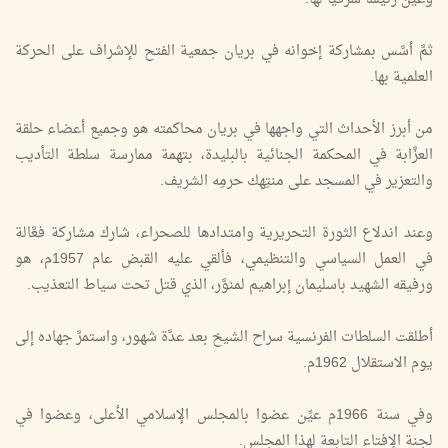
ثمَّ أسَّس بمشاركة إخوانه في بريان جمعية الفتح للإشراف على الحركة
العلمية بها.
من أبرز الأحداث التي واجهها في بريان محاكمته هو وجميع أعضاء حلقة
العزَّابة في المحكمة الجنائية بالبليدة، بتهمة ممارسة سلطة التأديب
والتعزير في المسجد على منتِهك حرمِه الشريف.
وعند اندلاع الثورة التحريرية وامتدادها للصحراء، شارك مشاركة فعَّالة
في العمل السياسي والتنظيمي، فألقي عليه القبض عام 1957م، هو
ورفيقه الشهيد باسليمان إبراهيم لمنوَّر، الذي قتل تحت سياط التعذيب.
أطلقت السلطات الفرنسية سراح الشيخ بعد عدَّة شهور، واستمرَّ جهاده إلى
يوم الاستقلال 1962م.
وفي سنة 1966م عيِّن عضوا بالمجلس الإسلامي الأعلى، وعضوا في
لجنة الإفتاء التابعة لهذا المجلس.