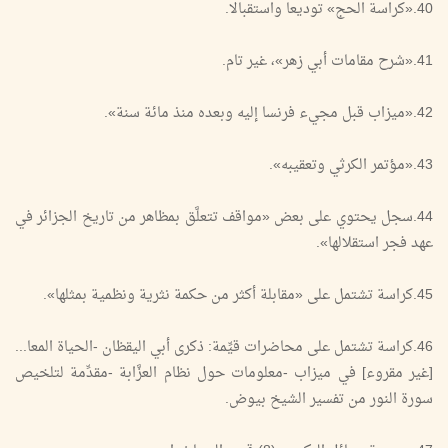
40.«كراسة الحج» توديعا واستقبالا.
41.«شرح مقامات أبي زهر»، غير تام.
42.«ميزاب قبل مجيء فرنسا إليه وبعده منذ مائة سنة».
43.«مؤتمر الكرثي وتعقيبه».
44.سجل يحتوي على بعض «مواقف تتعلَّق بمظاهر من تاريخ الجزائر في
عهد فجر استقلالها».
45.كراسة تشتمل على «مقابلة أكثر من حكمة نثرية ونظمية بمثلها».
46.كراسة تشتمل على محاضرات قيِّمة: ذكرى أبي اليقظان -الحياة المعا...
[غير مقروء] في ميزاب -معلومات حول نظام العزَّابة -مقدِّمة لتلخيص
سورة النور من تفسير الشيخ بيوض.