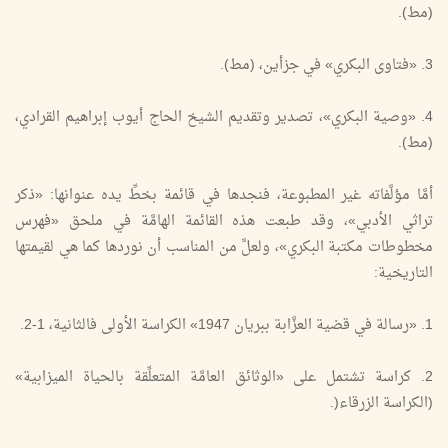
(مط).
3. «فتاوى البكري» في جزأين، (مط).
4. «وصية البكري»، تصدير وتقديم الشيخ الحاج أيوب إبراهيم القرادي،
(مط).
أمَّا مؤلَّفاته غير المطبوعة، فنجدها في قائمة بخطِّ يده عنوانها: «ذكر
تراثي الأدبي»، وقد طبعت هذه القائمة الهامَّة في ملحق «فهرس
مخطوطات مكتبة البكري»، ولعلَّ من المناسب أن نوردها كما هي لقيمتها
التاريخية:
1. «رسالة في قضية العزَّابة ببريان 1947» الكراسة الأولى فالثانية، 1-2.
2. كراسة تشتمل على «الوثائق العامَّة المتعلِّقة بالحياة الميزابية»
(الكراسة الزرقاء(.