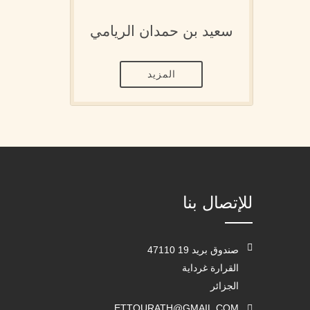
سعيد بن حمدان الريامي
المزيد
للإتصال بنا
صندوق بريد 19 47110
القرارة غرداية
الجزائر
ETTOURATH@GMAIL.COM