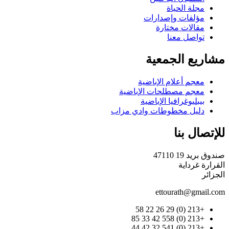
مجلة الحياة
مؤلفات وإصدارات
مقالات مختارة
تواصل معنا
مشاريع الجمعية
معجم أعلام الإباضية
معجم مصطلحات الإباضية
بيبليوغرافيا الإباضية
دليل مخطوطات وادي مزاب
للإتصال بنا
صندوق بريد 19 47110
القرارة غرداية
الجزائر
ettourath@gmail.com
+213 (0) 29 26 22 58
+213 (0) 558 42 33 85
+213 (0) 541 32 42 44