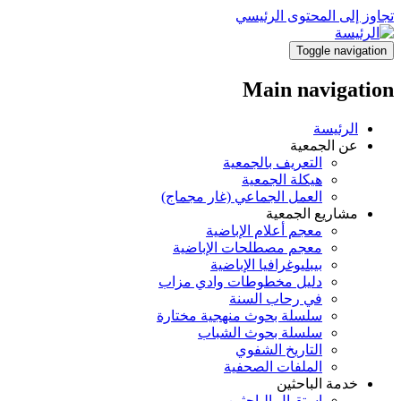
تجاوز إلى المحتوى الرئيسي
Toggle navigation
Main navigation
الرئيسة
عن الجمعية
التعريف بالجمعية
هيكلة الجمعية
العمل الجماعي (غار مجماج)
مشاريع الجمعية
معجم أعلام الإباضية
معجم مصطلحات الإباضية
بيبليوغرافيا الإباضية
دليل مخطوطات وادي مزاب
في رحاب السنة
سلسلة بحوث منهجية مختارة
سلسلة بحوث الشباب
التاريخ الشفوي
الملفات الصحفية
خدمة الباحثين
استقبال الباحثين