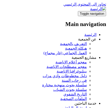
تجاوز إلى المحتوى الرئيسي
Toggle navigation
Main navigation
الرئيسة
عن الجمعية
التعريف بالجمعية
هيكلة الجمعية
العمل الجماعي (غار مجماج)
مشاريع الجمعية
معجم أعلام الإباضية
معجم مصطلحات الإباضية
بيبليوغرافيا الإباضية
دليل مخطوطات وادي مزاب
في رحاب السنة
سلسلة بحوث منهجية مختارة
سلسلة بحوث الشباب
التاريخ الشفوي
الملفات الصحفية
خدمة الباحثين
استقبال الباحثين