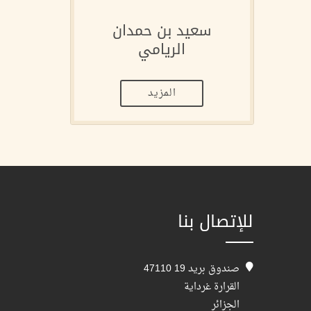
سعيد بن حمدان
الريامي
المزيد
للإتصال بنا
صندوق بريد 19 47110
القرارة غرداية
الجزائر