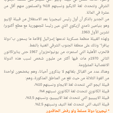
الشرقي وتتحدث لغة الايكَبو ونسبتهم 18% والمسلمون منهم أقل من
عشرة في المائة.
من الجدير بالذكر أن أول رئيس لنيجيريا بعد الاستقلال من قبيلة الإيبو
وهو بنيامين نامدي آزيكوي الذي عين رئيسا للجمهورية مع مطلع أكتوبر/
تشرين الأول 1963.
ولهذه القبيلة منظمة عسكرية تدعمها إسرائيل لإقامة ما يسمون ب’’دولة
بيافرا‘‘ وذلك على منطقة الجنوب الشرقي الغنية بالنفط.
فالحرب الأهلية التي استمرت من يونيو/حزيران 1967 حتى يناير/كانون
الثاني 1970م مات فيها أكثر من مليون شخص لسبب هذه الدولة
الانفصالية المشؤومة.
وهناك عدد من القبائل بلغاتهم لا يذكرون أحيانا، وهم يخضعون لواحدة
من القوة الثلاثة من حيث تقع من المناطق المذكورة، وهم:
قبيلة ايجو التي تتحدث لغة الايجاو ونسبتهم 10%،
قبيلة الكانوري تتحدث لغة الكانوري نسبتهم 4%،
قبيلة الايبيبيو التي تتحدث لغة الايبيبيو، ونسبتهم 3,5%،
قبيلة التيف التي تتحدث لغة التيف ونسبتهم 2,5%.
* نيجيريا دولة مسلمة ولو رفض الحاقدون