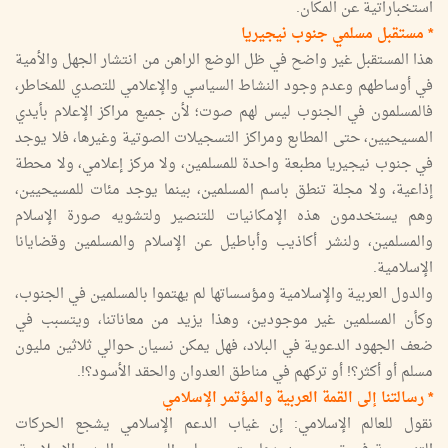
استخباراتية عن المكان.
* مستقبل مسلمي جنوب نيجيريا
هذا المستقبل غير واضح في ظل الوضع الراهن من انتشار الجهل والأمية
في أوساطهم وعدم وجود النشاط السياسي والإعلامي للتصدي للمخاطر،
فالمسلمون في الجنوب ليس لهم صوت؛ لأن جميع مراكز الإعلام بأيدي
المسيحيين، حتى المطابع ومراكز التسجيلات الصوتية وغيرها، فلا يوجد
في جنوب نيجيريا مطبعة واحدة للمسلمين، ولا مركز إعلامي، ولا محطة
إذاعية، ولا مجلة تنطق باسم المسلمين، بينما يوجد مئات للمسيحيين،
وهم يستخدمون هذه الإمكانيات للتنصير ولتشويه صورة الإسلام
والمسلمين، ولنشر أكاذيب وأباطيل عن الإسلام والمسلمين وقضايانا
الإسلامية.
والدول العربية والإسلامية ومؤسساتها لم يهتموا بالمسلمين في الجنوب،
وكأن المسلمين غير موجودين، وهذا يزيد من معاناتنا، ويتسبب في
ضعف الجهود الدعوية في البلاد، فهل يمكن نسيان حوالي ثلاثين مليون
مسلم أو أكثر؟! أو تركهم في مناطق العدوان والحقد الأسود؟!.
* رسالتنا إلى القمة العربية والمؤتمر الإسلامي
نقول للعالم الإسلامي: إن غياب الدعم الإسلامي يشجع الحركات