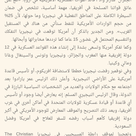
الجنرال "شارلز واد"، قائد القوات العسكرية الأمريكية في أروبا: «تقع على
عاتق قواتنا المسلحة في أفريقيا، مهمة أساسية، تتلخص في ضمان
السيطرة الكاملة على المناطق النفطية في نيجيريا وما حولها، لأن 25%
من حجم الواردات الأمريكية للنفط ستأتي من هناك في المستقبل
القريب». ومن الجدير بالذكر أن أمريكا توقعت في نيجيريا التفكك
والتقسيم المحتمل في غضون 15 عاما كما ترددها مخابراتها وأبحاثها.
وكما تفكر أمريكا وتسعى بشدة إلى إنشاء هذه القواعد العسكرية في 12
دولة إفريقية منها المغرب والجزائر، ونيجيريا وتونس والسينغال وغانا
ومالي وكينيا.
وفي نوفمبر رفضت نيجيريا خططا لاستضافة افريكوم، أو تأسيس قاعدة
أمريكية على الأراضي النيجيرية. وأعلن ذلك الرئيس عمر يارادوا بعد
اجتماعه مع حكام الولايات والعديد من الشخصيات السياسية البارزة في
الدولة، وقال الرئيس النيجيري المسلم: إنه يعارض أيضا وجود أو تأسيس
أي قاعدة أو قيادة عسكرية للولايات المتحدة في أماكن أخرى في غرب
أفريقيا، ويعد ذلك التصريح والموقف المعارض للوجود الأمريكي في أكبر
دولة إفريقيا كأهم أسباب رفضه للسفر للعلاج في أمريكا وفضل
السعودية.
وتعجبنا لموقف رابطة المسيحيين في نيجيريا The Christian