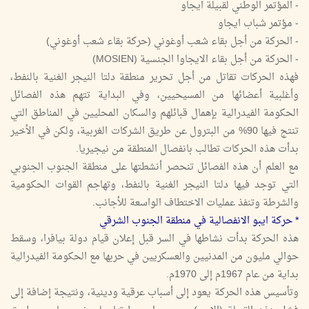
- المؤتمر الوطني لقبيلة ايجاو
- مؤتمر شباب ايجاو
- الحركة من أجل بقاء شعب أوغوني (حركة بقاء شعب أوغوني)
- الحركة من أجل بقاء الايجاوا الجنسية (MOSIEN)
فهذه الحركات تقاتل من أجل تحرير منطقة دلتا النيجر الغنية بالنفط،
وأغلبية أعضائها من المسيحيين، وفي البداية تتهم هذه الفصائل
الحكومة الفيدرالية بإهمال قبائلهم والسكان المحليين في المناطق التي
تنتج فيها 90% من البترول عن طريق الشركات الغربية، ولكن في الأخير
بدأت هذه الحركات تطالب بانفصال المنطقة من نيجيريا.
مع العلم أن هذه الفصائل تنحصر أنشطتها على منطقة الجنوب الجنوبي
التي توجد فيها دلتا النيجر الغنية بالنفط، وتهاجم القوات الحكومية
والشرطة وتنفذ عمليات الاختطاف الواسعة للأجانب.
* حركة ايبو الانفصالية في منطقة الجنوب الشرقي
هذه الحركة بدأت نشاطها في السر قبل إعلان قيام دولة بيافرا، وسقط
حوالي مليون من المدنيين والعسكريين في حربها مع الحكومة الفيدرالية
بداية من عام 1967م إلى 1970م.
وتأسيس هذه الحركة يعود إلى أسباب عرقية ودينية، ونتيجة إضافة إلى