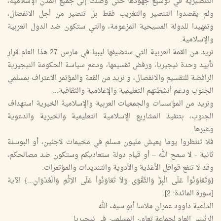
التنصيرية في توسيع جهودها حتى وصلت إلى جميع المدن الإسلامية،
ولم يقصدوا التنصير والتغريب فقط بل تنصير من أجل الانفصال،
وتمهيدا للدولة المسيحية المزعومة، والتي ستكون ضد الدول العربية
والإسلامية.
نريد من القمة العربية التي ستضيفها ليبيا في مارس 27 هذا العام قرار
تأييد وحدة نيجيريا، ورفض تقسيمها، ودعم سياسة الحكومة النيجيرية
الرافضة للتقسيم والانفصال، و نريد من القمة والمؤتمر الاعتراف بمسلمي
الجنوب ودعم أنشطتهم التعليمية والإعلامية والثقافية...
ونريد من المؤسسات والجمعيات العربية والإسلامية الخيرية استهداف
الجنوب، بتنفيذ المشاريع الإسلامية التعليمية والخيرية والدعوية
وغيرها.
فلا تنتظروا يوما يعيش مليون مسلم في مخيمات لاجئين، أو البوسنة
ثانية - لا سمح الله – أو قيام دولة ستعاديكم وستكون ضد مصالحكم،
وقد لا تنفع قوافل الأغذية والأدوية والتنديدات والمؤتمرات.
{وَتَعَاوَنُواْ عَلَى الْبِرِّ وَالتَّقْوَى وَلاَ تَعَاوَنُواْ عَلَى الاِثْمِ وَالْعُدْوَانِ...} الآية
[سورة المائدة: 2].
الداعية داوود عمران ملاسا أبو سيف الله
الرئيس العام لجماعة تعاون المسلمين في نيجيريا