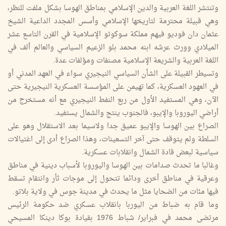
وتنتشر اللغة العربية والدين الإسلامي بمناطق الهوسا بشكل ملفت للنظر،
وهي قبيلة محترمة لتاريخها الإسلامي وأسس المجدد الداعية الشيخ
عثمان دان فوديو فيهم مملكة سوكوتو الإسلامية في القرن التاسع عشر
الميلادي وورث عرشه ابنه محمد بلو الزعيم السياسي والعالم ألف في
اللغة العربية والشريعة الإسلامية مصنفات ومؤلفات عدة.
وتسيطر القبيلة على الشأن السياسي النيجيري سواء في العهد المدني أو
في العهود العسكرية، كما تهيمن على المؤسسة العسكرية النيجيرية حتى
الآن، وهي المستفيد الأول من ربع النفط النيجيري مع أنه مستخرج من
أراضي اليوروبا والإيبو، فالجنوب ينتج والشمال يستفيد.
الصراع بين الهوسا والإيبو عميق جدا ولاسيما بعد الاستقلال وهو على
السلطة ولم يتوقف حتى آخر التسعينات، وهذا الصراع أدى إلى اغتيالات
سياسية لبعض قادة الشمال وانقلابات عسكرية.
وغالبا ما تحدث صدامات بين الهوسا واليوروبا لأسباب دينية في مناطق
وعرقية في مناطق أخرى ودائما تتحول إلى موجات ثأر وانتقام تسقط
فيها مئات من الضحايا مثل ما يحدث في مدينة جوس في ولاية بلاتو.
وما قام به ضباط من اليوربا بانقلاب عسكري ضد حكومة الرئيس
مرتضى محمد في فبراير/ شباط 1976 بقيادة بوكا دينكا المسيحي