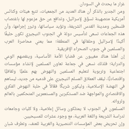
غرار ما يحدث في السودان.
ومن الجدير بالذكر أن هناك العديد من الجمعيات، تتبع هيئات وكنائس
أمريكية متصهينة تسوِّق لإسرائيل، وتدافع عن حق مزعوم لها باغتصاب
فلسطين ومدينة القدس الشريفة، وتؤيد سياساتها، وتبرر إجرامها، وأن
هذه الجماعات تسعى لتأسيس دولة في الجنوب النيجيري تكون حليفًا
أكيدًا لإسرائيل وحلفائها في المنطقة؛ مما يعني محاصرة العرب
والمسلمين في جنوب الصحراء الإفريقية.
إن أهلنا هناك مغيبون عن قضايا الأمة الأساسية، وينقصهم الوعي
والدراية؛ فلذلك نسعى في جماعة تعاون المسلمين لإنشاء مؤسسات
اجتماعية وتربوية لتعليم المسلمين والنهوض بهم علميًّا وثقافيًّا
واقتصاديًّا، ليقف العملاق المسلم النيجيري على قدميه من جديد، ليساهم
في النهضة الإسلامية، وليكون شريكًا فعَّالاً في حلبة النهوض الفكري
والاقتصادي والمواجهة ضد المستكبرين والمستعمرين المتحكمين بالعالم
وثرواته.
المسلمون في الجنوب لا يمتلكون وسائل إعلامية، ولا كليات وجامعات
لدراسة الشريعة واللغة العربية، مع وجود عشرات للمسيحيين.
وإن تحريض بعض المؤسسات التنصيرية والغربية للعنف، وتطرف شبان