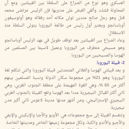
العسكري وهو نوع من الصراع على السلطة بين القبيلتين. ومع أن
المحاولة فشلت وألقي القبض على مدبريها فإن الرئيس مرتضى محمد
قتل وهو رجل صالح متدين تولى مكانه أحد رفقائه وهو أولوسيغون
أوباسانجو ويعتبر أول رئيس من طائفة اليوروبا يتولى السلطة منذ
الاستقلال.
وعاد الصراع بين القبيلتين بعد توقف طويل في عهد الرئيس أوباسانجو
وهو مسيحي متطرف من اليوروبا وعميل لاسيما بين المسلمين من
الهوسا والمسيحيين من اليوروبا.
2- قبيلة اليوروبا:
و بعد قبيلتي الهوسا والفلاني المتحدتين قبيلة اليوروبا والتي تتكلم لغة
اليوروبا وهم 21% من مجموعة سكان الدولة ونسبة المسلمين بينهم
أكثر من 60 %، وهي القوة المهيمنة على منطقة الجنوب الغربي، وهي
ثاني أكثر القبائل النيجيرية عددا بعد الهوسا وتقع القبيلة بالجنوب الغربي
النيجيري الإستراتيجي، ومن أشهر مدنها مدينة لاغوس ثاني أكبر مدن
نيجيرية.
وتنقسم القبيلة إلى سبع مجموعات هي: الأويو والأجبا والإيكيتي والإيفي
والأجبو والأندو والكبة، ولكل مجموعة زعيمها الخاص ومدينتها الخاصة.