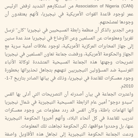
Association of Nigeria (CAN) من استنكارهم الشديد لرفض الرئيس
عمر لوجود قاعدة القوات الأمريكية في نيجيريا، لأنهم يعتقدون أن
وجودها لمصلحتهم.
ومن الجدير بالذكر أن منظمة رابطة المسيحيين في نيجيريا ’’كان‘‘ ترسل
تقريرا ومعلومات عن المسلمين وعن الأوضاع في نيجيريا منذ عدة سنين
إلى جهاز المخابرات المركزية الأمريكية، لوجود علاقات أمنية سرية مع
الجهاز والحكومة الأمريكية، ورفضت جماعة تعاون المسلمين في نيجيريا
تصريحات وجهتها هذه الجماعة المسيحية المتشددة لوكالة الأنباء
الفرنسية ضد المسؤولين النيجيريين تتهمهم بتجاهل تحذيراتها بخطورة
وجود معسكرات للقاعدة في نيجيريا، وذلك في بيانها الصادر بتاريخ 7-1-
2010م.
واعتبرت الجماعة في بيان أصدرته أن التصريحات التي أدلى بها القس
"سيدو دوجو" أمين عام الرابطة المسيحية النيجيرية في شمال نيجيريا
أنها اتهامات باطلة، وكان القس قد ردد معلومات عن وجود معسكرات
تدريب للقاعدة في كل أنحاء البلاد، وأنهم أخبروا الحكومة النيجيرية
عنها، بل وحددوا مواقعها، لكن الحكومة تجاهلت تلك المعلومات.
ودعت الجماعة الحكومة النيجيرية إلى تجاهل هذه الأقاويل واصفة