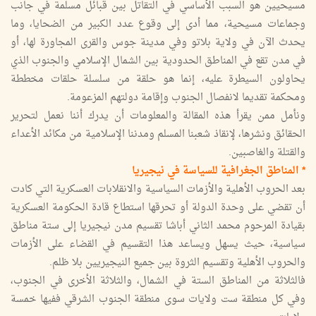
مسيحيين هو السبب الأساسي في التقاتل بين قبائل مسلمة في جانب
وجماعات مسيحية، مما أدى إلى وقوع عدد الكبير من الضحايا، وما
يحدث الآن في ولاية بلاتو وفي مدينة جوس والقرى المجاورة لها، أو
في مدن تقع في المناطق الحدودية بين الشمال الإسلامي والجنوب الذي
يحاولون السيطرة عليه، إنما هو حلقة من سلسلة حلقات مخططة
ومحكمة تقديما لانفصال الجنوب وإقامة دولتهم المزعومة.
ونأمل ممن يقرأ هذه المقالة والمعلومات أن يدرك أننا نعمل لتحرير
الحقائق ونشرها، لإنقاذ شعبنا المسلم ومدننا الإسلامية من مكائد الأعداء
والقتلة والغاصبين.
* المناطق الجغرافية للسياسة في نيجيريا
بعد الحروب الأهلية والأزمات السياسية والانقلابات العسكرية التي كادت
أن تقضي على وحدة الدولة أو تحرقها استطاع قادة الحكومة العسكرية
بقيادة المرحوم محمد الثاني أباشا تقسيم مدن نيجيريا إلى ستة مناطق
سياسية، حيث يسهل ويساعد هذا التقسيم في القضاء على الأزمات
والحروب الأهلية وتقسيم الثروة بين جميع النيجيريين بلا ظلم.
فالثلاثة من المناطق الستة في الشمال، والثلاثة الأخرى في الجنوب،
وفي كل منطقة ست ولايات سوى منطقة الجنوب الشرقي ففيها خمسة