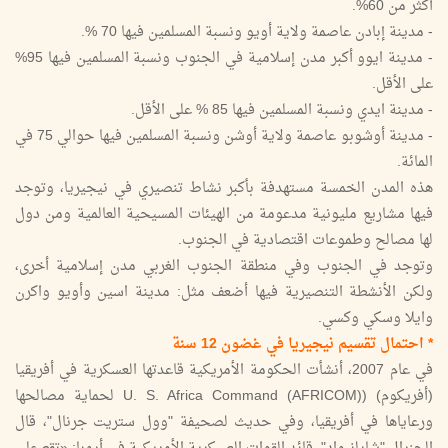
أكثر من 60%.
- مدينة إبادن عاصمة ولاية أويو ونسبة المسلمين فيها 70 %.
- مدينة ايوو أكبر مدن إسلامية في الجنوب ونسبة المسلمين فيها 95%
على الأقل.
- مدينة ايدي ونسبة المسلمين فيها 85 % على الأقل.
- مدينة أوشوبو عاصمة ولاية أوشن ونسبة المسلمين فيها حوالي 75 في
المائة.
هذه المدن الخمسة مستهدفة بأكبر نشاط تنصيري في نيجيريا، وتوجد
فيها مشاريع مليونية مدعومة من الهيئات المسيحية العالمية ومن دول
لها مصالح وطموعات اقتصادية في الجنوب.
وتوجد في الجنوب وفي منطقة الجنوب الغربي مدن إسلامية أخرى،
ولكن الأنشطة التنصيرية فيها أضعف مثل: مدينة اسين وأويو واكرن
وايلا وسكي وكسي.
* احتمال تقسيم نيجيريا في غضون 12 سنة
في عام 2007، أنشأت الحكومة الأمريكية قاعدتها العسكرية في أفريقيا
(أفريكوم) (U. S. Africa Command (AFRICOM) لحماية مصالحها
ورعاياها في أفريقيا، وفي حديث لصحيفة "وول ستريت جرنال"، قال