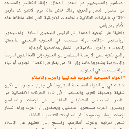
المسلمين والمسيحيين من استمرار المجازر، وإنقاذ الكنائس والمساجد
من استمرار الدمار والحرق، وذلك خلال لقائه يوم الاثنين 15 مارس
2010م، بالقيادات الطلابية بالجامعات الإفريقية التي تعقد ملتقاها هذه
الأيام بطرابلس.
وتعليقا على توجيه الدعوة إلى الرئيس النيجيري السابق اولوسيجون
أوباسانجو «لإقامة دولة مسيحية في الجنوب النيجيري عاصمتها
(لاجوس).. وأخرى إسلامية في الشمال وعاصمتها (أبوجا)».
والذي نكتبه ليس إلا رسالة المسلمين من الجنوب إلى قادة الدول العربية
والإسلامية وشعوبها عامة وإلى كل من يفكر في انفصال الجنوب أو قيام
دولة مسيحية في الجنوب.
* الدولة المسيحية الجنوبية ضد ليبيا والعرب والإسلام
لا شك في أن الدولة المسيحية المشؤومة في جنوب نيجيريا لن تكون
شقيقة وصديقة للعرب والمسلمين؛ لأن قادة الحركات الانفصالية من
عناصر المسيحيين المتطرفين الحاقدين على الإسلام والمسلمين
ويعتبرون العرب مستعمرين محتلين، ويعتقدون أن العرب وراء انتشار
الإسلام وبقائه وصموده أمام المحاولات التنصيرية الفاشلة.
فنحن نعرفهم ونعرف أفكارهم، ونستمع إلى خطبهم عن الإسلام