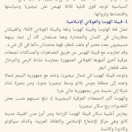
السياسية توجد قوى قبلية ثلاثة تهيمن على نيجيريا وسياستها
واقتصادها وثرواتها:
1- قبيلة الهوسا والفولاني الإسلامية:
تمثل لغة الهاوسا وقبيلة الهوسا ولغة وقبيلة الفولاني 29%، والقبيلتان
متقاربتان في اللسان والحضارة وهما مسلمتان كاد أن تجد بينهما
مسيحيون بعدد معتبر أو ملفت للنظر، فهما متحدتان دائما في كل شيء.
وقد تمازجت مع قبيلة الهوس عن طريق المصاهرات والمساكنات تجمعات
عرقية أخرى أشهرها الفولاني المشهورة بممارسة نشاط الرعي والترحال
خلف قطعان البقر.
وتوجد قبيلة الهوسا في شمال نيجيريا، وتحد مع جمهورية النيجر شمالا
وتمتد إلى منطقة جوس بلاتو وسط نيجيريا جنوبا، ومن بحيرة تشاد
شرقا إلى مدينة جني بجمهورية مالي غربا.
والهوسا أكبر التجمعات العرقية النيجيرية إذ تبلغ نسبتهم حسب بعض
التقديرات ربع سكان نيجيريا.
يمارس أغلبية سكان قبيلة الهوسا الزراعة ومن أبرز مدن القبيلة مدينة
كانو وهي مركز للإشعاع الإسلامي والثقافة العربية، وكذلك سوكوتو
وكادونا وكاتسنا.