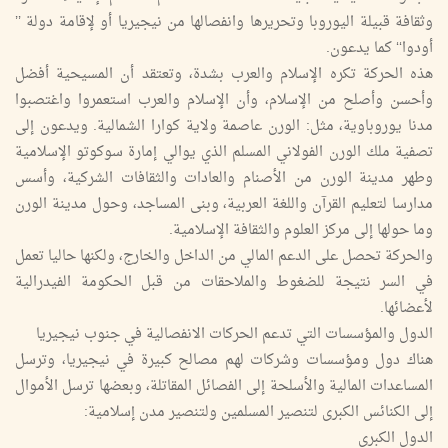
وثقافة قبيلة اليوروبا وتحريرها وانفصالها من نيجيريا أو لإقامة دولة ’’
أودوا‘‘ كما يدعون.
هذه الحركة تكره الإسلام والعرب بشدة، وتعتقد أن المسيحية أفضل
وأحسن وأصلح من الإسلام، وأن الإسلام والعرب استعمروا واغتصبوا
مدنا يوروباوية، مثل: الورن عاصمة ولاية كوارا الشمالية. ويدعون إلى
تصفية ملك الورن الفولاني المسلم الذي يوالي إمارة سوكوتو الإسلامية
وطهر مدينة الورن من الأصنام والعادات والثقافات الشركية، وأسس
مدارسا لتعليم القرآن واللغة العربية، وبنى المساجد، وحول مدينة الورن
وما حولها إلى مركز العلوم والثقافة الإسلامية.
والحركة تحصل على الدعم المالي من الداخل والخارج، ولكنها حاليا تعمل
في السر نتيجة للضغوط والملاحقات من قبل الحكومة الفيدرالية
لأعضائها.
الدول والمؤسسات التي تدعم الحركات الانفصالية في جنوب نيجيريا
هناك دول ومؤسسات وشركات لهم مصالح كبيرة في نيجيريا، وترسل
المساعدات المالية والأسلحة إلى الفصائل المقاتلة، وبعضها ترسل الأموال
إلى الكنائس الكبرى لتنصير المسلمين ولتنصير مدن إسلامية:
الدول الكبرى