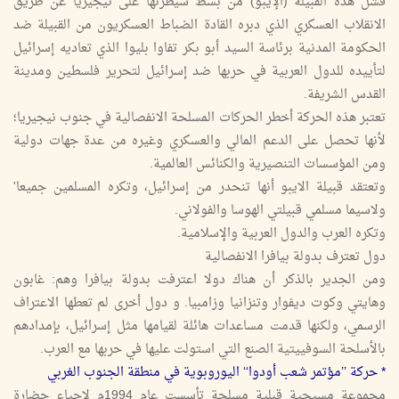
فشل هذه القبيلة (الإيبو) من بسط سيطرتها على نيجيريا عن طريق
الانقلاب العسكري الذي دبره القادة الضباط العسكريون من القبيلة ضد
الحكومة المدنية برئاسة السيد أبو بكر تفاوا بليوا الذي تعاديه إسرائيل
لتأييده للدول العربية في حربها ضد إسرائيل لتحرير فلسطين ومدينة
القدس الشريفة.
تعتبر هذه الحركة أخطر الحركات المسلحة الانفصالية في جنوب نيجيريا؛
لأنها تحصل على الدعم المالي والعسكري وغيره من عدة جهات دولية
ومن المؤسسات التنصيرية والكنائس العالمية.
وتعتقد قبيلة الايبو أنها تنحدر من إسرائيل، وتكره المسلمين جميعا'
ولاسيما مسلمي قبيلتي الهوسا والفولاني.
وتكره العرب والدول العربية والإسلامية.
دول تعترف بدولة بيافرا الانفصالية
ومن الجدير بالذكر أن هناك دولا اعترفت بدولة بيافرا وهم: غابون
وهايتي وكوت ديفوار وتنزانيا وزامبيا. و دول أخرى لم تعطها الاعتراف
الرسمي، ولكنها قدمت مساعدات هائلة لقيامها مثل إسرائيل، بإمدادهم
بالأسلحة السوفييتية الصنع التي استولت عليها في حربها مع العرب.
* حركة ’’مؤتمر شعب أودوا‘‘ اليوروبوية في منطقة الجنوب الغربي
مجموعة مسيحية قبلية مسلحة تأسست عام 1994م لإحياء حضارة