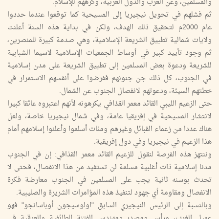
والمسلمين، وعن العرب والدول العربية، وكرههم للإسلام.
ثم فشلهم في تحويل نيجيريا إلى المسيحية كما توقعوا عندما حددوا
عام 2000م لتحقيق ذلك الهدف، ولكن في بداية هذه السنة أعلنت
ولايات شمالية تطبيق الشريعة الإسلامية، وهي صدمة كبيرة للمنصرين،
ثم وجود تأييد كبير في أوساط الجمعيات الإسلامية لاسيما الشبابية
للشريعة ودعوة بعض المسلمين إلى تطبيق الشريعة على مدن إسلامية
في الجنوب، كل ذلك جن جنونهم ففرضوا على أنفسهم الاستمرار في
خطتهم السيئة، ودعوتهم لانفصال الجنوب عن الشمال.
حتى الزعيم الليبي القائد معمر القذافي يكرهونه لأنهم اعتبروه عائقا كبيرا
لانتشار المسيحية في إفريقيا عامة، وفي شمال نيجيريا خاصة، ولعل
هناك عددا من زعماء القبائل وغيرهم ومئات أسلموا وأعلنوا إسلامهم أمام
هذا الزعيم في نيجيريا وفي دول إفريقية.
وننتهز هذه الفرصة لنقول للزعيم القائد معمر القذافي: إن في الجنوب
مدنا إسلامية ذات أغلبية مسلمة لن تستفيد من هذا الانفصال، فحتى لا
تحدث بوسنه ثانية يجب على المسلمين في الجنوب معارضة فكرة
الانفصال ومقاومة أي جهود لتنفيذ هذه المؤامرات الشريرة والصليبية.
وبالنسبة إلى الرئيس النيجيري السابق "اولوسيجون أوباسانجو" فهو
عميل الغرب، ورأس ومصدر ومهندس الفتنة الطائفية والعرقية في