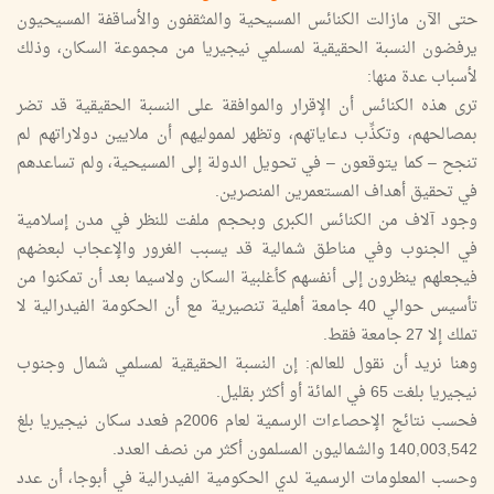
حتى الآن مازالت الكنائس المسيحية والمثقفون والأساقفة المسيحيون
يرفضون النسبة الحقيقية لمسلمي نيجيريا من مجموعة السكان، وذلك
لأسباب عدة منها:
ترى هذه الكنائس أن الإقرار والموافقة على النسبة الحقيقية قد تضر
بمصالحهم، وتكذِّب دعاياتهم، وتظهر لمموليهم أن ملايين دولاراتهم لم
تنجح – كما يتوقعون – في تحويل الدولة إلى المسيحية، ولم تساعدهم
في تحقيق أهداف المستعمرين المنصرين.
وجود آلاف من الكنائس الكبرى وبحجم ملفت للنظر في مدن إسلامية
في الجنوب وفي مناطق شمالية قد يسبب الغرور والإعجاب لبعضهم
فيجعلهم ينظرون إلى أنفسهم كأغلبية السكان ولاسيما بعد أن تمكنوا من
تأسيس حوالي 40 جامعة أهلية تنصيرية مع أن الحكومة الفيدرالية لا
تملك إلا 27 جامعة فقط.
وهنا نريد أن نقول للعالم: إن النسبة الحقيقية لمسلمي شمال وجنوب
نيجيريا بلغت 65 في المائة أو أكثر بقليل.
فحسب نتائج الإحصاءات الرسمية لعام 2006م فعدد سكان نيجيريا بلغ
140,003,542 والشماليون المسلمون أكثر من نصف العدد.
وحسب المعلومات الرسمية لدي الحكومية الفيدرالية في أبوجا، أن عدد