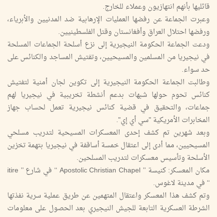
قائليها بأنهم انتهازيون وعملاء للخارج.
وعبرت الجماعة عن رفضها العمليات الإرهابية ضد المدنيين والأبرياء،
ورفضها احتلال العراق وأفغانستان وقتل الفلسطينيين.
ودعت الجماعة الحكومة النيجيرية إلى نزع أسلحة الجماعات المسلحة
في نيجيريا من المسلمين والمسيحيين، وتفتيش المساجد والكنائس على
حد سواء.
وطالبت الجماعة الحكومة النيجيرية إلى تكوين لجان أمنية لتفتيش
كنائس تحوم حولها شبهات بدعم أنشطة تخريبية في نيجيريا لهم
جماعات، والتحقيق في قضية كنائس نيجيرية تعمل لحساب جهاز
المخابرات الأمريكية "سي أي إي".
وبعد شهرين تم كشف إحدى المعسكرات المسيحية لتدريب مسلحي
المسيحيين، مما أدى إلى اعتقال خمسة أساقفة في نيجيريا بتهمة تخزين
الأسلحة وتأسيس معسكرات لتدريب المسلحين.
مكان المعسكر: كنيسة ’’ Apostolic Christian Chapel ‘‘ في شارع ’’ itire
‘‘ في مدينة لاغوس.
وتم كشف هذا المعسكر واعتقال المتهمين عن طريق عملية سرية نفذتها
الشرطة العسكرية التابعة للجيش النيجيري بعد الحصول على معلومات