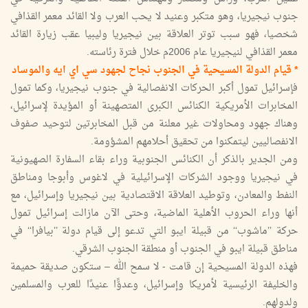
جنوب نيجيريا، وهو متكبر وعنيد لا يحب العرب ولا القائد معمر القذافي
شخصيا، فهو سبب توتر العلاقة بين نيجيريا وليبيا عقب زيارة القائد
معمر القذافي لنيجيريا عام 2006م خلال فترة رئاسته.
* قيام الدولة المسيحية في الجنوب نجاح لجهود سي اي ايه والموساد
فإسرائيل تمول أكبر الحركات الانفصالية في جنوب نيجيريا، وكما تمول
المخابرات الأمريكية الكنائس الكبرى المتصهينة أو المؤيدة لإسرائيل،
وهناك جهود ومحاولات غير معلنة من قبل المخابرتين لتوحيد صفوف
الانفصاليين ليتمكنوا من تحقيق أحلامهم المشؤومة.
ومن الجدير بالذكر أن الكنائس الجنوبية وراء بقاء السفارة الصهيونية
في نيجيريا ووجود الشركات الإسرائيلية في لاغوس وأبوجا ومناطق
النفط والمعادن، وتوطيد العلاقة الاقتصادية بين نيجيريا وإسرائيل، مع
أنها وراء الحروب الأهلية الماضية، وحتى الآن مازالت إسرائيل تمول
حركة ’’ماشوب‘‘ من قبيلة ايبو التي تدعو إلى قيام دولة ’’بيافرا‘‘ في
مناطق قبيلة ايبو في الجنوب أو منطقة الجنوب الشرقي.
فهذه الدولة المسيحية إن قامت - لا سمح الله – ستكون صديقة حميمة
والخليفة الرئيسية لأمريكا وإسرائيل، وعدوًّا عنيدًا للعرب والمسلمين
ولدولهم.