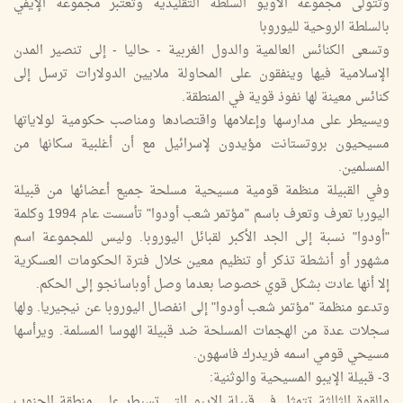
وتتولى مجموعة الأويو السلطة التقليدية وتعتبر مجموعة الإيفي
بالسلطة الروحية لليوروبا
وتسعى الكنائس العالمية والدول الغربية - حاليا - إلى تنصير المدن
الإسلامية فيها وينفقون على المحاولة ملايين الدولارات ترسل إلى
كنائس معينة لها نفوذ قوية في المنطقة.
ويسيطر على مدارسها وإعلامها واقتصادها ومناصب حكومية لولاياتها
مسيحيون بروتستانت مؤيدون لإسرائيل مع أن أغلبية سكانها من
المسلمين.
وفي القبيلة منظمة قومية مسيحية مسلحة جميع أعضائها من قبيلة
اليوربا تعرف وتعرف باسم "مؤتمر شعب أودوا" تأسست عام 1994 وكلمة
"أودوا" نسبة إلى الجد الأكبر لقبائل اليوروبا. وليس للمجموعة اسم
مشهور أو أنشطة تذكر أو تنظيم معين خلال فترة الحكومات العسكرية
إلا أنها عادت بشكل قوي خصوصا بعدما وصل أوباسانجو إلى الحكم.
وتدعو منظمة "مؤتمر شعب أودوا" إلى انفصال اليوروبا عن نيجيريا. ولها
سجلات عدة من الهجمات المسلحة ضد قبيلة الهوسا المسلمة. ويرأسها
مسيحي قومي اسمه فريدرك فاسهون.
3- قبيلة الإيبو المسيحية والوثنية:
والقوة الثالثة تتمثل في قبيلة الإيبو التي تسيطر على منطقة الجنوب