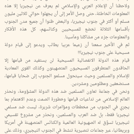
ولاحظنا أن الإعلام العربي والإسلامي لم يعرف عن نيجيريا إلا هذه
المعلومات الخاطئة، حتى وصل الأمر إلى أن يجهلوا حوالي ثلاثين مليون
مسلم أو أكثر في جنوب نيجيريا، والبعض ظنوا أن جميع مدن الجنوب
بأقسامها الثلاثة تخضع للمسيحيين وكنائسهم، كل هذه الأفكار
والمعلومات جزء من مشاكلنا ومآسينا.
ثم في الأخير سمعنا أن زعيما عربيا يطالب ويدعو إلى قيام دولة
مسيحية على جنوب نيجيريا!!
قيام هذه الدولة الانفصالية المسيحية لن يستفيد من قيامها إلا
الحاقدون المتطرفون المسيحيون المتصهينون وكذلك القوى المعادية
للإسلام والمسلمين وحيث سيتحول مسلمو الجنوب إلى ضحايا قيامها،
مستضعفين ومظلومين ومشردين.
ونحن في جماعة تعاون المسلمين ضد هذه الدولة المشؤومة، ونحذر
العالم الإسلامي من تداعيات قيامها وخطورة الصمت وعدم الاهتمام بما
يجري في الجنوب من مخططات ومؤامرات شريرة، ليست ضد مسلمي
نيجيريا فقط، بل ضد العرب والمسلمين، ونحذر من مشروع تقسيمي
لنيجيريا تسوِّق له الصهيونية العالمية والكنائس المتصهينة في أمريكا
وبريطانيا، عبر جماعات تنصيرية تنشط في الجنوب النيجيري، وذلك على