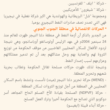
- شركة ’’ ايلف ‘‘ للفرنسيين.
- شركة ’’ شيفرون‘‘ للأمريكيين.
ومجموعة "شل" البريطانية والهولندية هي اكبر شركة نفطية في نيجيريا
فهي التي تصدر نصف صادرات النفط النيجيري يوميا.
* الحركات الانفصالية في منطقة الجنوب الجنوبي
من الجدير بالذكر أن أزمة النفط في منطقة دلتا النيجر ظهرت للعالم منذ
24 سبتمبر 2004م في عهد الرئيس أولوسانغو أوباسانجو، وهي نتيجة
لردود الأفعال للسكان المحليين الغاضبين من موقف الحكومة من توزيع
الثروة لهم والعناية بهم وحل مشاكلهم بعد أن تم تدمير ممتلكاتهم
ومزارعهم لسبب إصدار النفط.
ونتيجة لذلك ظهرت حركات مسلحة تقاتل الحكومة وتطالب بحرية
شعبهم وتحرير المنطقة.
- (MEND) حركة تحرير دلتا النيجر (ميند) تأسست وتنشط باسم السكان
المحليين في المنطقة من أجل توزيع الثروات لسكان المنطقة.
- حركة (NDPVF) المسلحة بقيادة الأخ المسلم الحاج المجاهد أسر
دوكوبو الذي تصالح مع الحكومة أخيرا وترك العمل المسلح.
- حركة أبناء قبيلة (ايغيسو)