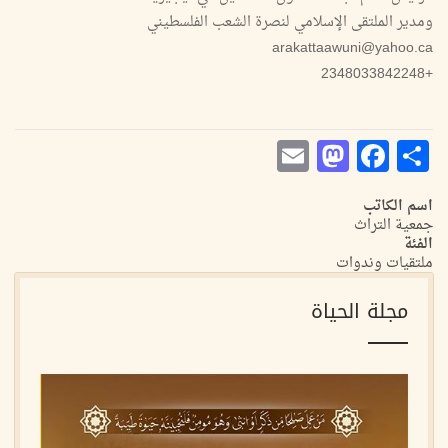
ومدير الملتقى الإسلامي لنصرة الشعب الفلسطيني
arakattaawuni@yahoo.ca
+2348033842248
Mastodon
Email
Facebook
Share
اسم الكاتب
جمعية التراث
الفئة
ملتقيات وندوات
مجلة الحياة