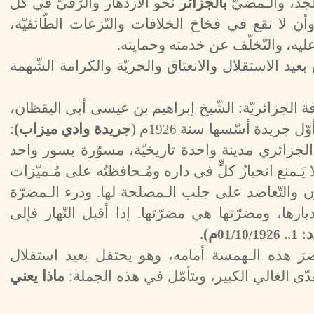
لجدّ، والـمضيّ
بالجزائر
نحو الازدهار والرّقيّ في كلّ
أن لا نقع في فخاخ الخلافات والنّزعات الطّائفيّة،
عليه، والتّخلّف عن خدمته وحمايته.
بعيد الاستقلال والانعتاق والحريّة والكرامة الشّهمة
الجزائريّة: الشّيخ إبراهيم بن عيسى أبي اليقظان،
أوّل جريدة أسّسها سنة
م (
جريدة وادي ميزاب)
:
1926
 الجزائري مدينة واحدة تاريخيّة، مسوّرة بسور واحد
َـمنع انحيازُ كلٍّ في داره ومُـحافظتُه على مُـميّزات
اون والتّعاضد على جلب الـمصلحة لها. ودرء الـمضرّة
رها، ومضرّتها هي مضرّتها. إذا أقبل النّهار فإلى
د:
..
م).
01/10/1926
1
 هذه الـهمسة أمامه، وهو يحتفل بعيد استقلال
ّى الغالي الكبير، ويتأمّل في هذه الجملة:
ماذا يعني