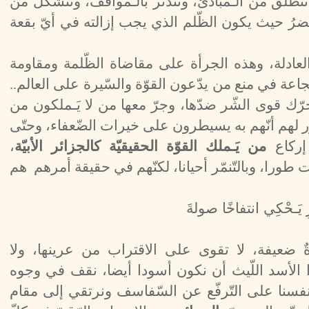
 تنطلق من الـمبادئ، وتتدثّر بالـمواقف، وتتشكّل من
وتحضرُ حيث يكون الظّلم الذي يجب إزالته في أيّ بقعة
ا العادلة، وهذه الجرأة على مقاضاة الظّلمة ومقاومة
جاعة في منع من يدّعون القوّة والسّيرة على العالم..
ّك قوى الشّر ضدّها، وجرّ معها من لا يَـملكون من
يصوّر لهم أنّهم به يسيطرون على خيرات الضّعفاء، وحتّى
إركاع
من يَـملك القوّة الحقيقيّة كالجزائر الأبيّة
،
ت طورا، وبالتّنمّر أحيانا، لكنّهم في حقيقة أمرهم هم
رِ يَـحْكِي انتفاخًا صولةَ
رةٌ ضعيفة، لا تقوى على الاقتراب من عرينها، ولا
ذا الأسد اللّيث أن نكون أسودا أيضا، نقف في وجوه
فسنا على التّرفّع عن السّفاسف ونرتقي إلى مقام