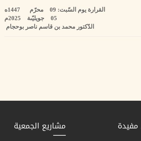
القرارة يوم السّبت: 09 محرّم 1447ه
05 جويليّىة 2025م
الدّكتور محمد بن قاسم ناصر بوحجام
 مفيدة
مشاريع الجمعية