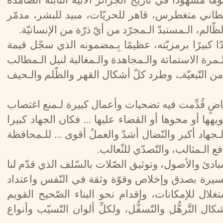
ما مشهودا في تاريخ الجزائر الأبيّة الثّابتة الصّامدة
يطاني متغطرس، قاهر للحريّات، مبيد للبشر، مدمّر
الم، الـمستبدّ الـمجرّد من أيّ ذرّة من الإنسانيّة.
ا كبيرًا برمزيّته، عظيمًا بِـمضمونه الذي سجّل قيمة
ـمرة الاستماتة والـمجاهدة والـمغالبة لنيل الـمطالب
من التّبعيّةـ، وطرد كلّ أشكال القهر والظّلم والـحيف
اضٍ قُدِّمت فيه تضحيات وأعمال كبيرة لـمنع اغتصاب
ها أو محوها أو القضاء عليها ... فكان الجهاد كبيرا
ـجهاد أكبر والنّضال أشدّ والعملُ أقوى ... للـمحافظة
الـمثالب، والتّصدّي للثّعالب.
بادئ والأصول، وتوثيق الصّلات بالسّلف الذي قدّم لنا
مسيرة بصدق وإخلاص وقوّة وثقة في النّفس واعتداد
لال للإمكانات، وإقدام نحو البناء الصّحيح القويم
كال التَّرهُّل والتّسفُّل، ولكلِّ ألوان التّسيّب وأنواع