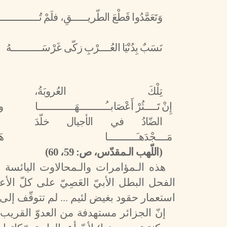
وَتَعَمَّدُوا قَطْعَ الطّريــــــقِ، فلَمْ تُــــــــــــــــ
نَسَبٌ بِدُنْيَا العُــــرْبِ زكّى
غَرْسَـــــــــــهُ
تِلْكَ العُروبَةُ،
إِنْ تَـــــثُرْ أَعْصَابــُــــــــــهَــــــــــــــا
و
الضّادُ في الأجيال خلّدَ
مَــــجْدَهـَـــــــــــا
هَ
(اللّهب الـمقدّس، ص: 59، 60)
هذه الـمؤامرات والـمحالاوت اليائسة ا
الفحل البطل الأبيّ العَصِيّ على كلّ الأع
استعمار حقود بغيض لئيم ... لم تتوقّف إلى 
إنّ الجزائر مستهدفة من العدوّ القري