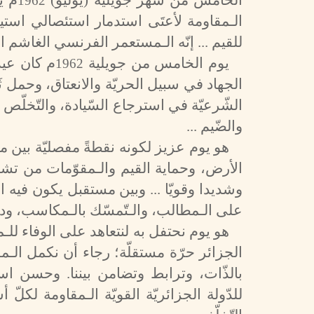
الخامس من شهر جويلية (يوليو)
م يو
1962
الـمقاومة لأعتَى استدمار استئصالي است
للقيم ... إنّه الـمستعمر الفرنسي الغاشم الظّ
يوم الخامس من جويلية
م كان عيدً
1962
الجهاد في سبيل الحريّة والانعتاق، وحمل ثَ
الشّرعيّة في استرجاع السّيادة، والتّخلّص 
والضّيم ...
هو يوم عزيز لكونه نقطةً مفصليّة بين م
الأرض، وحماية القيم والـمقوّمات من تشويه
وشديدا وقويّا ... وبين مستقبل يكون فيه ال
على الـمطالب، والـتّمسّك بالـمكاسب، ودفع 
هو يوم نحتفل به لنتعاهد على الوفاء للـم
الجزائر حرّة مستقلّة؛ رجاء أن نكمل الـ
بالذّات، وترابط وتضامن بيننا. وحسن استغ
للدّولة الجزائريّة القويّة الـمقاومة لكلّ أش