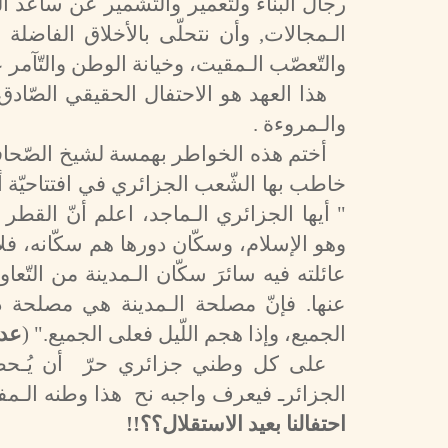
رجال البناء ولتّعمير والتّشمير عن ساعد ا
الـمجالات, وأن نتحلّى بالأخلاق الفاضلة و
والتّعصّب الـمقيت، وخيانة الوطن والتّآمر 
هذا العهد هو الاحتفال الحقيقي الصّادق 
والـمروءة .
أختم هذه الخواطر بهمسة لشيخ الصّحافة 
خاطب بها الشّعب الجزائري في افتتاحيّة 
" أيها الجزائري الـماجد، اعلم أنّ القطر
وهو الإسلام، وسكّان دورها هم سكّانه، فلا ي
عائلته فيه سائرَ سكّان الـمدينة من التّع
عنها. فإنّ مصلحة الـمدينة هي مصلحة ديا
الجميع، وإذا هجم اللّيل فعلى الجميع." (
عد
على كل وطني جزائري حرّ أن يُـحضرَ
الجزائرـ فيعرف واجبه نح هذا وطنه الـمفد
احتفالنا بعيد الاستقلال؟؟
!!