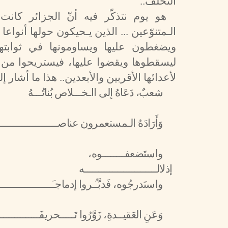
التّخلّف..
هو يوم نتذكّر فيه أنّ الجزائر كانت
الـمتنوّعين ... الذين يـحيكون حولها أنوا
ويضغطون عليها ويساومونها في ثوابتها
ليسقطوها ويقضوا عليها، فيستريحوا من ص
لأعدائها الأقربين والأبعدين.. هذا ما أشار إليه
شعبٌ، دَعَاهُ إلى ااـخـــلاص بُناتُـــهُ
وَأَرَادَهُ الـمستعمرون عناصـــــــــــــــــــــــ
واستَضعفــــــــوه، فقــــ
إذلالــــــــــــــــــــــــــه
واستَدرجُوه، فَدبَّـُـروا إدماجـَــــــــــــــــــــ
وَعَنِ العَقيــدةِ، زَوَّرُوا تَـــــحريفَــــــــــــــ