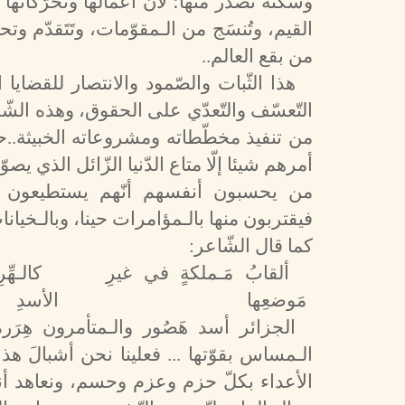
وسكنة تصدر منها؛ لأنّ أعمالها وتحرّكاتها
القيم، وتُنسَج من الـمقوّمات، وتَتَقدّم 
من بقع العالم..
هذا الثّبات والصّمود والانتصار للقضاي
التّعسّف والتّعدّي على الحقوق، وهذه الشّ
من تنفيذ مخطّطاته ومشروعاته الخبيثة..حر
أمرهم شيئا إلّا متاع الدّنيا الزّائل الذي 
من يحسبون أنفسهم أنّهم يستطيعون 
فيقتربون منها بالـمؤامرات حينا، وبالـخيانا
كما قال الشّاعر:
ألقابُ مَـملكةٍ في غيرِ
كالـهِّ
مَوضعِها
الأسدِ
الجزائر أسد هَصُور والـمتأمرون هِرَ
الـمساس بقوّتها ... فعلينا نحن أشبالَ ه
الأعداء بكلّ حزم وعزم وحسم، ونعاهد أن