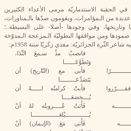
 في الحقبة الاستدماريّة مرمى الأعداء الكثيرين
عا عديدة من الـمؤامرات، ويقومون ضدّها بالـمناورات،
 وتاريخها، وفي وجودها -أصلا- على البسيطة..؛
مودها ومن مواقفها البطوليّة الـمزعجة الـمدوّخة
 شاعر الثّرة الجزائريّة: مفدي زكريّا سنة 1958م:
فانصبّ مذْ سـمعَ النِّدَا،
وَتَطَوَّعَـــــــا
ــــــــــرًا
فأبى مع (التّاريخ) أن
يَتَصَدَّعَــــــــــا
ـرّروا
فأبتْ كرامتُه لــــــهُ أن
يُــــخضعَـــــا
ـــــــــه
فَأَبَتْ عُـــــروبتُه لهُ أنْ
يُـــــــــــــــبْلعَـــــــــــــــــا
ـــــــه
فَأَبَى مَعَ (الإيـمان) أنْ