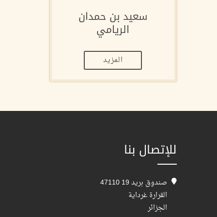
سعيد بن حمدان
الريامي
المزيد
للإتصال بنا
صندوق بريد 19 47110
القرارة غرداية
الجزائر