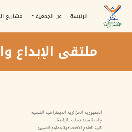
تجاوز
Main
إلى
navigation
المحتوى
الرئيسة
عن الجمعية
مشاريع ال
الرئيسي
ملتقى الإبداع وا
الجمهورية الجزائرية الديمقراطية الشعبية
جامعة سعد دحلب ـ البليدة ـ
كلية العلوم الاقتصادية وعلوم التسيير