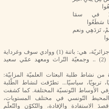
عُوا
جِدٌ في سمَا
ا سَطَعُوا
هُمْ، تَزدَهِي ونعم
ا
المشاركون كانوا من ستّ جامعات جزائريّة، هي: باتنة (1) ووادي سوف وغرداية
والمسيلة والمديّة وجامعة الجزائر (2) .. وجمعيّة التّراث ومعهد عمّي سعيد
 نشاط طلبة البعثات العلميّة المزابيّة:
عيّا، تربويّا، سياسيّا... تطرّقت لنشاط الطّلبة
ي الأوساط التّونسيّة المختلفة. كما كشفت
 والمحيط التّونسي في مختلف المستويات،
َ الاستفادة والإفادة، والتّكوّن والتّعلّم