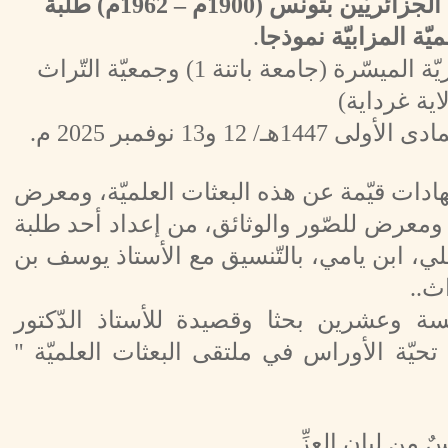
النّشاط الفكري والثّقافي للطّلبة الجزائريّين بتونس (1900م – 1962م) طلبة
ميّة المزابيّة نموذجا
.
من تنظيم مخبر الموسوعة الجزائريّة الميسّرة (جامعة باتنة 1) وجمعيّة التّراث
اية غرداية)
ات قيّمة عن هذه البعثات العلميّة، ومعرض
 ومعرض للصّور والوثائق، من إعداد أحد طلبة
باعلي، ابن يامي، بالتّنسيق مع الأستاذ يوسف بن
ث..
 وعشرين بحثا وقصيدة للأستاذ الدّكتور
حيّة الأوراس في ملتقى البعثات العلميّة "
ٌ مِن لِبانِ العِزِّ