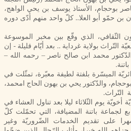
ناصر بوحجام، الأستاذ يوسف بن يحي الواهج،
 حمّو أبو العلا.. كلّ واحد منهم أدّى دوره
اون الثّقافي، الذي وقّع بين مخبر الموسوعة
ة التّراث بولاية غرداية .. بعد أيّام قليلة - إن
الدّكتور محمد ابن صالح ناصر – رحمه الله –
اتنة.
ّة الميسّرة بلفتة لطيفة معبّرة، تمثّلت في
وحجام، والدّكتور يحي بن بهون الحاج امحمد،
ة التّراث.
ة أخويّة يوم الثّلاثاء ليلا بعد تناول العشاء في
ابع لجماعة باتنة المضيافة، التي تحمّلت كلّ
سهرا على تقديم الخدمات الضّروريّة وغير
جزاهم الله خيرا، وأثاب الرّجال الذين ضحّوا