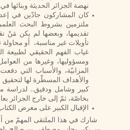
نهضة الجزائر الحديثة وبنائها في
كان المشاركون جادّين في إعداد
ملتزمين بشروط البحث العلمي
تقديمها، وبعضها لم يكن مَنْ ن
تأويلات غير مناسبة، أو محاولة ت
غياب الفهم الحقيقي لطبيعة البي
ومسؤوليها، وغيرها من العوامل 
المزابيّة، والأسباب التي دفعت
والأهداف المسطّرة لها لتحقيق ما 
كبير وشامل ودقيق.. لدراسة موض
بخاصّة، ثمّ إلى خارج الجزائر بعام
الإقبال الكبير على معرض الكتاب،
شارك في هذا الملتقى المهمّ من أعضا
بن بكير بحاز، مصطفى بن صالح باجو