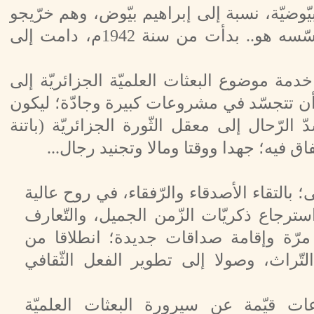
ّوضيّة، نسبة إلى إبراهيم بيّوض، وهم خرّيجو
معهد الشّباب (معهد الحياة) الذي أسّسه هو.. بدأت من سنة 1942م، دامت إلى
دمة موضوع البعثات العلميّة الجزائريّة إلى
أن تتجسّد في مشروعات كبيرة وجادّة؛ ليكون
 الرّحال إلى معقل الثّورة الجزائريّة (باتنة
اق فيه؛ جهدا ووقتا ومالا وتجنيد رجال...
؛ بالتقاء الأصدقاء والرّفقاء، في روح عالية
استرجاع ذكريّات الزّمن الجميل، والتّعارف
 مرّة وإقامة صداقات جديدة؛ انطلاقا من
التّراث، وصولا إلى تطوير الفعل الثّقافي
ات قيّمة عن سيرورة البعثات العلميّة