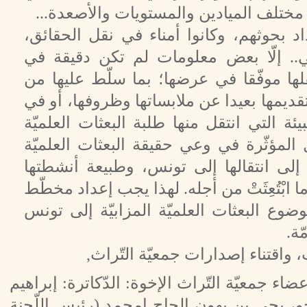
 مختلف الميادين والمستويات والأصعدة...
 بحوثهم، وكانوا أمناء في نقل الحقائق،
.. إلّا بعض معلومات لم تكن دقيقة في
قلها موفّقا في عرضها؛ بما سلّط عليها من
قديمها بعيدا عن ملابساتها وظروفها، أو في
ئة التي انتقل منها طلبة البعثات العلميّة
المؤثّرة في وعي حقيقة البعثات العلميّة
 إلى انتقالها إلى تونس، وطبيعة أنشطتها
ابْتُعِثَتْ من أجله. لهذا يجب إعداد مخطّط
وع البعثات العلميّة المزابيّة إلى تونس
ّة.
 واقتناء إصدارات جمعيّة التّراث,
ء جمعيّة التّراث الإخوة: الدّكاترة: إبراهيم
، يحي بن بهون الحاج امحمد (رئيس اللّجنة