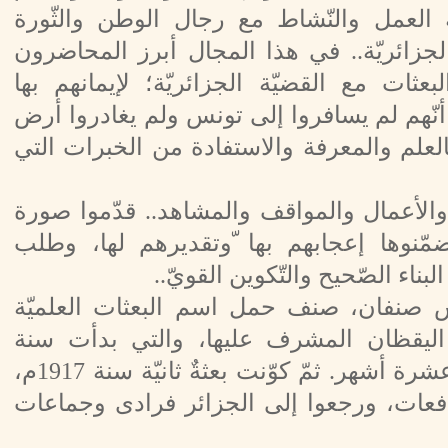
ّة العمل والنّشاط مع رجال الوطن والثّورة
لجزائريّة.. في هذا المجال أبرز المحاضرون
بعثات مع القضيّة الجزائريّة؛ لإيمانهم بها
نّهم لم يسافروا إلى تونس ولم يغادروا أرض
بالعلم والمعرفة والاستفادة من الخبرات التي
والأعمال والمواقف والمشاهد.. قدّموا صورة
ّنوها إعجابهم بها ّوتقديرهم لها، وطلب
بناء الصّحيح والتّكوين القويّ..
تونس صنفان، صنف حمل اسم البعثات العلميّة
ي اليقظان المشرف عليها، والتي بدأت سنة
1333هـ/ 1914م؛ بعثةً أولى. عُمِّرت عشرة أشهر. ثمّ كوّنت بعثةٌ ثانيّة سنة 1917م،
فعات، ورجعوا إلى الجزائر فرادى وجماعات