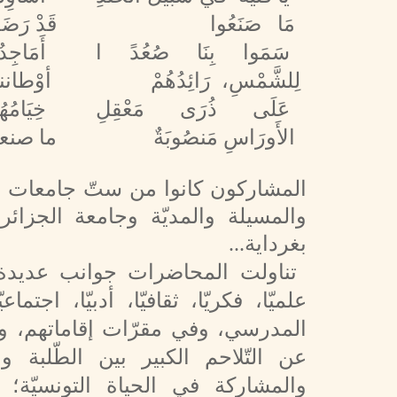
مَا صَنَعُوا
قَدْ رَضَ
سَمَوا بِنَا صُعُدً ا
أَمَا
لِلشَّمْسِ، رَائِدُهُمْ
أوْطانن
عَلَى ذُرَى مَعْقِلِ
خِيَامُ
الأَورَاسِ مَنصُوبَةٌ
ما صنعو
بغرداية...
تناولت المحاضرات جوانب عديدة من
علميّا، فكريّا، ثقافيّا، أدبيّا، اجتما
المدرسي، وفي مقرّات إقاماتهم، وف
عن التّلاحم الكبير بين الطّلبة
والمشاركة في الحياة التونسيّة؛ قصد