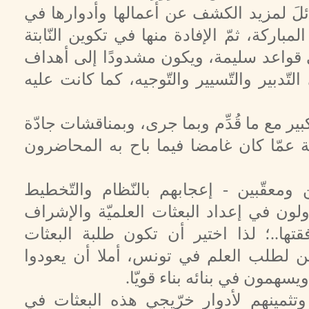
ائلَ لمزيد الكشف عن أعمالها وأدوارها في
مباركة، ثمّ الإفادة منها في تكوين النّابتة
لى قواعد سليمة، ويكون مشدودًا إلى أهداف
ّدبير والتّسيير والتّوجيه، كما كانت عليه
بير مع ما قُدِّم وبما جرى، وبمناقشات جادّة
عمّا كان غامضا فيما باح به المحاضرون
معقّبين - إعجابهم بالنّظام والتّخطيط
ولون في إعداد البعثات العلميّة والإشراف
قتها..؛ لذا اختير أن تكون طلبة البعثات
َعَثين لطلب العلم في تونس، أملا أن يعودوا
سهمون في بنائه بناء قويّا.
تثمينهم لأدوار خرّيجي هذه البعثات في