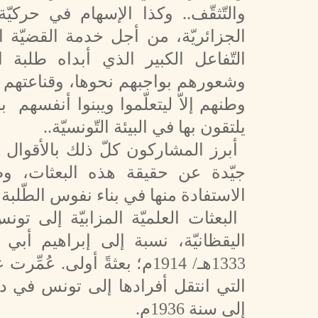
والتّثقّف.. وكذا الإسهام في حركي
الجزائريّة، من أجل خدمة القضيّة ا
التّفاعل الكبير الذي أبداه طلبة ال
وشعورهم بواجبهم نحوها، وقناعتهم أ
وطنهم إلاّ ليتعلّموا ويبنوا أنفسهم 
يلتقون بها في البيئة التّونسيّة..
أبرز المشاركون كلّ ذلك بالأقوال 
جيّدة عن حقيقة هذه البعثات، وضم
الاستفادة منها في بناء نفوس الطّلبة ال
البعثات العلميّة المزابيّة إلى 
اليقظانيّة، نسبة إلى إبراهيم أب
التي انتقل أفرادها إلى تونس في د
إلى سنة 1936م.