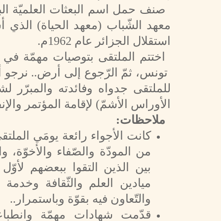
صنف حمل اسم البعثات العلميّة البي
استقلال الجزائر عام 1962م.
اختتم الملتقى بتوصيات مهمّة في خ
تونس، ثمّ الرّجوع إلى أرض.. نرجو 
للملتقى جدواه وفائدته والمبرّر لشدّ
الأوراس الأشمّ) لإقامة المؤتمر والإنف
ملاحظات:
كانت الأجواء رائعة يومَي الملتقى
من المودّة والصّفاء والأخوّة، و
بين الذين التقوا ببعضهم لأوّل
ميادين العلم والثّقافة وخدمة 
والتّعاون فيه بقوّة وباستمرار..
قدّمت شهادات مهمّة وانطباع