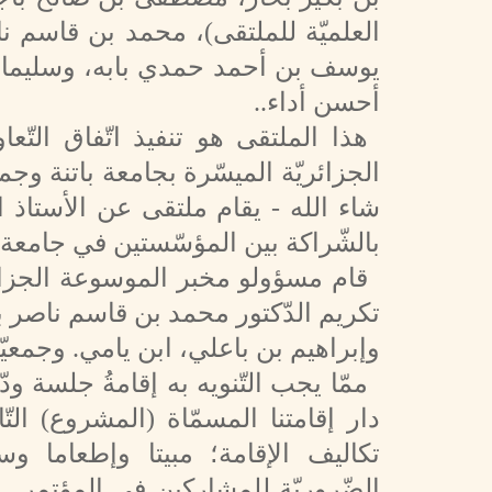
العلميّة للملتقى)، محمد بن قاسم 
يوسف بن أحمد حمدي بابه، وسليمان بن
أحسن أداء..
هذا الملتقى هو تنفيذ اتّفاق التّع
الجزائريّة الميسّرة بجامعة باتنة وجمعيّ
شاء الله - يقام ملتقى عن الأستاذ 
بالشّراكة بين المؤسّستين في جامعة ب
قام مسؤولو مخبر الموسوعة الجزائري
تكريم الدّكتور محمد بن قاسم ناصر ب
وإبراهيم بن باعلي، ابن يامي. وجمعيّ
ممّا يجب التّنويه به إقامةُ جلسة ودّيّ
دار إقامتنا المسمّاة (المشروع) التّ
تكاليف الإقامة؛ مبيتا وإطعاما و
الضّروريّة للمشاركين في المؤتمر .. 