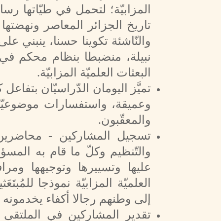
المزابيّة؛ لتحمل في طيّاتها رس
تاريخ الجزائر المعاصر ونهضتها ال
والنّاشئة تكوينا حسنا، ينبني ع
نبيلة، منضبطا بنظام محكم في الت
البعثات العلميّة المزابيّة.
تميَّز
اليومان الدّراسيّان بتفاعل ك
وعميقة، واستفسارات موضوعيّة 
والمعقّبون.
تسجيل المشاركين - محاضرين و
والتّنظيم وكلّ ما قام به المسؤ
عليها وتسييرها وتوجيهها ومراف
العلميّة المزابيّة نموذجا للمُبت
إلى وطنهم رجالا أكفاء يخدمونه وي
تقدير المشاركين في الملتقى و