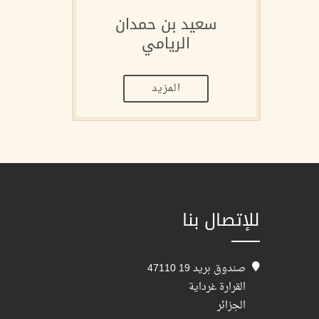
سعيد بن حمدان
الريامي
المزيد
للإتصال بنا
صندوق بريد 19 47110
القرارة غرداية
الجزائر