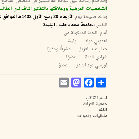
وقد قدم رسالته لنيل شهادة الماجستير في تخصص المناهج وال
الشخصيات المرضية ووعلاقتها بالتفكير الناقد لدى الطالب
وذلك صبيحة يوم
الأربعاء 20 ربيع الأول 1432هـ الموافق لـ:23فيفري 2011
النفس بـ
جامعة سعد دحلب ، البليدة
.
أمام اللجنة المتكونة من :
نعموني مراد . . . رئيسًا
حدار عبد العزيز . . . مشرفًا ومقرّرًا
شرادي نادية . . . عضوًا
لورسي عبد القادر . . . عضوًا
Mastodon
Email
Facebook
Share
اسم الكاتب
جمعية التراث
الفئة
ملتقيات وندوات