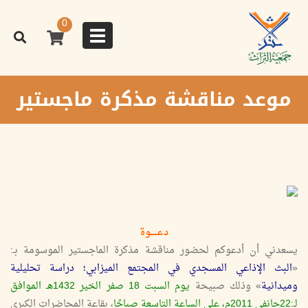
تجاوز
إلى
0
المحتوى
Toggle
الرئيسي
navigation
موعد مناقشة مذكرة ماجستير
دعـــــوة
يسعدني أن أدعوكم لحضور مناقشة مذكرة الماجستير الموسومة بـ:
«
البث الإذاعي المسجدي في المجتمع الميزابي؛ دراسة تحليلية
وميدانية
» وذلك صبيحة
يوم السبت 18 صفر الخير 1432هـ الموافق
لـ:22جانفي 2011م، على الساعة التاسعة صباحًا
، بقاعة المحاضرات الكبرى