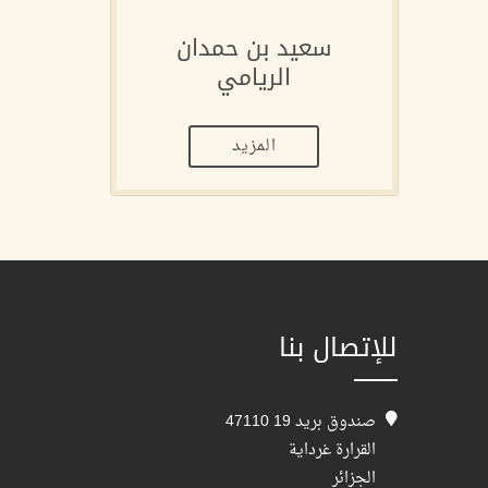
سعيد بن حمدان
الريامي
المزيد
للإتصال بنا
صندوق بريد 19 47110
القرارة غرداية
الجزائر