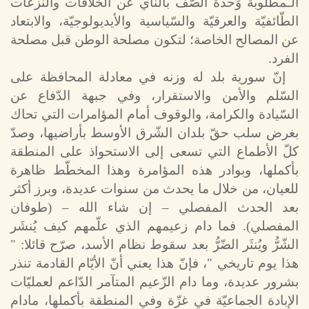
الـمطلوبة وَحدة الصّف بالنّأي عن الخلافات والنّزعات
الطّائفيّة والعرقيّة والسّياسية والأيديولوجيّة، والابتعاد
عن المصالح الخاصة؛ لتكون مصلحة الوطن قبل مصلحة
الفرد.
إنّ سورية بلد له وزنه في معادلة المحافظة على
السّلم والأمن والاستقرار، وفي جبهة الدّفاع عن
السّيادة والكرامة، والوقوف أمام المؤامرات التي تحاك
بغرض سلب حقّ بلدان الشّرق الأوسط بأراضيها، وصدّ
كلّ الأطماع التي تسعى إلى الاستحواذ على المنطقة
بأكملها، وبوادر هذه المؤامرة وهذا المخطّط ظاهرة
للعيان، من خلال ما يحدث من سنوات عديدة، وبرز أكثر
بعد الحدث المفصلي – إن شاء الله – (طوفان
المفصلي). فما دام زعيمهم الذي علّمهم كيف يُنشَر
الشّرُّ ويُنثَر الضّرُّ بعد سقوط نظام الأسد، صرّح قائلا: "
هذا يوم تاريخي "، فإنّ هذا يعني أنّ الأيّام القادمة تنذر
بشرور عديدة، وما دام الزّعيم المتآمر الدّاعم لعمليّات
الإبادة الجماعيّة في غزّة وفي المنطقة بأكملها، مادام