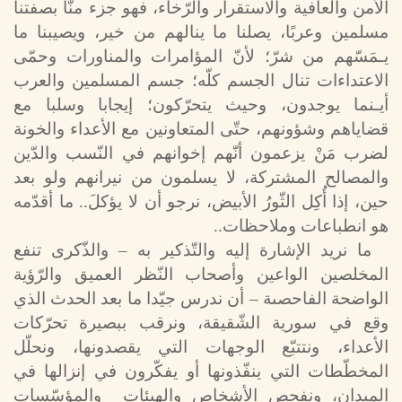
الأمن والعافية والاستقرار والرّخاء، فهو جزء منّا بصفتنا
مسلمين وعربًا، يصلنا ما ينالهم من خير، ويصيبنا ما
يـمَسّهم من شرّ؛ لأنّ المؤامرات والمناورات وحمّى
الاعتداءات تنال الجسم كلّه؛ جسم المسلمين والعرب
أيـنما يوجدون، وحيث يتحرّكون؛ إيجابا وسلبا مع
قضاياهم وشؤونهم، حتّى المتعاونين مع الأعداء والخونة
لضرب مَنْ يزعمون أنّهم إخوانهم في النّسب والدّين
والمصالح المشتركة، لا يسلمون من نيرانهم ولو بعد
حين، إذا أُكِل الثّورُ الأبيض، نرجو أن لا يؤكلَ.. ما أقدّمه
هو انطباعات وملاحظات..
ما نريد الإشارة إليه والتّذكير به – والذّكرى تنفع
المخلصين الواعين وأصحاب النّظر العميق والرّؤية
الواضحة الفاحصىة – أن ندرس جيّدا ما بعد الحدث الذي
وقع في سورية الشّقيقة، ونرقب ببصيرة تحرّكات
الأعداء، ونتتبّع الوجهات التي يقصدونها، ونحلّل
المخطّطات التي ينفّذونها أو يفكّرون في إنزالها في
الميدان، ونفحص الأشخاص والهيئات والمؤسّسات