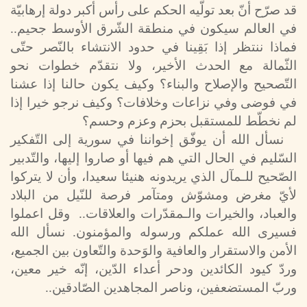
قد صرّح أنّ بعد تولّيه الحكم على رأس أكبر دولة إرهابيّة
في العالم سيكون في منطقة الشّرق الأوسط جحيم..
فماذا ننتظر إذا بَقِينا في حدود الانتشاء بالنّصر حتّى
الثّمالة مع الحدث الأخير، ولا نتقدّم خطوات نحو
التّصحيح والإصلاح والبناء؟ وكيف يكون حالنا إذا عشنا
في فوضى وفي نزاعات وخلافات؟ وكيف نرجو خيرا إذا
لم نخطّط للمستقبل بحزم وعزم وحسم؟
نسأل الله أن يوفّق إخواننا في سورية إلى التّفكير
السّليم في الحال التي هم فيها أو صاروا إليها، والتّدبير
الصّحيح للـمآل الذي يريدونه هنيئا سعيدا، وأن لا يتركوا
لأيّ مغرض ومشوّش ومتآمر فرصة للنّيل من البلاد
والعباد، والخيرات والـمقدّرات والعلاقات.. وقل اعملوا
فسيرى الله عملكم ورسوله والمؤمنون. نسأل الله
الأمن والاستقرار والعافية والوَحدة والتّعاون بين الجميع،
وردّ كيود الكائدين ودحر أعداء الدّين، إنّه خير معين،
وربّ المستضعفين، وناصر المجاهدين الصّادقين..