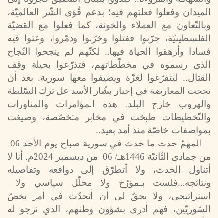
الميدان وفعلوا فعلتهم فيه؛ بدعم قُوَى الشّر العالميّة،
وبالتّعاون مع العملاء والخونة، كما فعلوا مع القضيّة
الفلسطينيّة، جرّبوا فقتلوا وخرّبوا ودمّروا، وعثوا فيه
فسادا وأزهقوا الحياة فيها.. لكنّهم لم ينجحوا النّجاح
الذي رسموه في مخطّطاتهم، فتذرّعوا بحيلة وقف
القتال.. ليتفرّغوا لغزّة ويضيفوا معها سورية. بعد أن
نجحت المعارضة في إجبار بشّار الأسد عل ترك السّلطة
والهروب خارج البلد. هذه المؤامرات والمناورات
والتّخطيطات طبخت في مخابر متخصّصة، وصيغت
بمواصفات خاصّة منذ أمد بعيد..
المهمّ حدث ما حدث في سورية صباح يوم الأحد 06
من جمادى الثّانيّة 1446هـ/ 06 من ديسمبر 2024م. أنا لا
أتناول الحدث، ولا أتطرّق إلى دوافعه وتفاصيله
ونتائجه...فلست بـمؤرّخ ولا محلّل سياسي ولا
استراتيجي، ولا يحقّ لي أن أتحدّث في أمر يخصّ
السّوريّين، فهم أدرى بشؤون وطنهم، الذي نرجو له