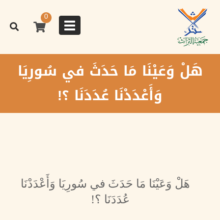
تجاوز
إلى
0
المحتوى
Toggle
الرئيسي
navigation
هَلْ وَعَيْنَا مَا حَدَثَ في سُورِيَا
وَأَعْدَدْنَا عُدَدَنَا ؟!
هَلْ وَعَيْنَا مَا حَدَثَ في سُورِيَا وَأَعْدَدْنَا
عُدَدَنَا ؟!