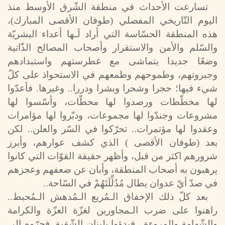
تسارعت الأحداث في منطقة الشّرق الأوسط منذ
اليوم التّاريخي المفصلي (طوفان الأقصى المبارك)،
هذه المنطقة الحسّاسة التي أراد لَـها أعداء البشريّة
والسّلم والأمن والاستقرار وأصحاب المصالح الذّاتية
وضعًا جديدا يتماشى مع غطرستهم واستبدادهم
وجبروتهم، وطموحهم وطمعهم في الاستحواذ على كلّ
شيء فيها؛ حجرا وشحرا وبشرا ودررا.. وغيرها. فأعدّوا
لها مخطّطات ورصدوا لها محطّات، وأسّسوا لها
مشروعات وجندّوا لها مجموعات، ودبّروا لها مؤامرات
وعقدوا لها مؤتمرات.. تحرّكوا في السّر والعلن.. لكن
بعد (طوفان الأقصى ) الذي كشف عوارهم، وأبرز
شرورهم اكثر من قبل، وأظهر حقيقة القوّات التي كانوا
يرهبون به أصحاب المنطقة، وأبان عن ضعفهم وعجزهم
في صدّ أيّ عدوان يطال مُدُلِّلَتَهُمْ في السّاحة..
بعد كلّ ذلك الإخفاق الـمُريع الـمُدهش الـمُحبط..
راهنوا على ضرب الـمجاورين لغزّة العزّة والكرامة
والشّهامة والمروءة.. فبدؤوا بلبنان الشّقيق فجرّوه إلى