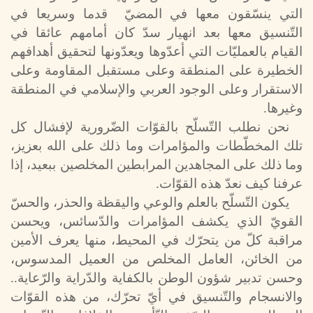
التي ينسّقون معها في المضيّ قدما وسريعا في
التّنسيق معها بعد انهيار سدّ كان أمامهم عائقا في
القيام بالعمليّات التي أعدّوها ويعدّونها لتحقيق أهدافهم
الخطيرة على المنطقة وعلى مستقبل المقاومة وعلى
الاستقرار وعلى الوجود العربي والإسلامي في المنطقة
وغيرها.
نحن نطلب التّسلّح بالقوّات الضّرورية لإفشال كل
تلك المخطّطات والمؤامرات وما ذلك على الله بعزيز،
وما ذلك على المجاهدين المرابطين المخلصين ببعيد، إذا
عرفنا كيف نعدّ هذه القوّات.
يكون التّسلّح بالعلم والوعي واليقظة والحذر، والحسّ
القويّ الذي يكشف المؤامرات والدّسائس، ويحسن
مراقبة كلّ من يتحرّك في المحيط، منها يعرف الأمين
من الخائن، العامل المخلص من العميل المدسوس،
وحسن تدبير شؤون الوطن بالكفاية والدّراية والرّعاية..
والانسجام والتّنسيق في أيّ تحرّك، من هذه القوّات