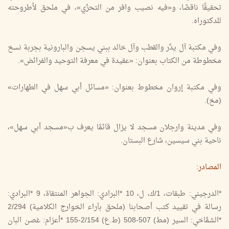
تحقيقًا ناقصًا، و«فيه نصيب وافر من التحرِّي»، في ملحق لأطروحته
للدكتوراه.
وفي مكتبة آل يدَّر والقطب وآل خالد ببني يسجن والبارونية بجربة نسخ
مخطوطة من الكتاب بعنوان: «عقيدة في معرفة التوحيد والفرائض».
وفي مكتبة إروان مخطوط بعنوان: «مسائل أبي سهل في الطهارات»
(مخ).
وفي مدينة وارجلان مسجد لا يزال قائمًا يعرف ب«مسجد أبي سهل»،
ناحية بني سيسين، شارع البستان.
المصادر:
*الدرجيني: طبقات، 1/ك، ل، 10 *البرادي: الجواهر المنتقاة، 9 *البرادي:
رسالة في تقييد كتب أصحابنا (ملحق بآراء الخوارج الكلامية) 2/294
*الشمَّاخي: السير (مط) 507-508 (ط.ع) 2/154-155 *أعزام: غصن البان