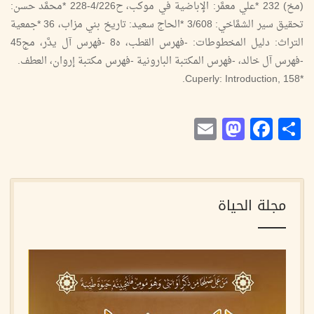
(مخ) 232 *علي معمَّر: الإباضية في موكب، ح4/226-228 *محمَّد حسن:
تحقيق سير الشمَّاخي: 3/608 *الحاج سعيد: تاريخ بني مزاب، 36 *جمعية
التراث: دليل المخطوطات: -فهرس القطب، ه8 -فهرس آل يدَّر، مج45
-فهرس آل خالد، -فهرس المكتبة البارونية -فهرس مكتبة إروان، العطف.
*Cuperly: Introduction, 158.
Mastodon
Email
Facebook
Share
مجلة الحياة