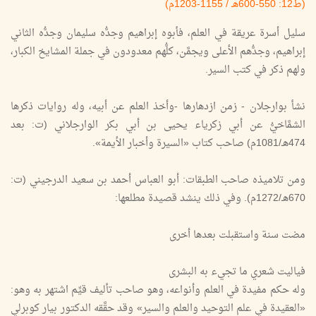
(ط12: 550-600هـ / 1155-1203م)
سليل أسرة عريقة في العلم، فأبوه إبراهيم وجدُّه سليمان وجدُّه الثاني
إبراهيم، وجدُّهم الأعلى ويجمَّن، كلُّهم معدودون في جملة المشايخ الكبار،
ولهم ذكر في كتب السير.
نشأ بوارجلان - زمن ازدهارها -وأخذ العلم عن أبيه، وله روايات ذكرها
الشمَّاخيُّ عن أبي زكرياء يحيى بن أبي بكر الوارجلاني (ت: بعد
474هـ/1081م) صاحب كتاب «السيرة وأخبار الأيمة».
ومن تلاميذه صاحب الطبقات: أبو العباس أحمد بن سعيد الدرجيني (ت:
670هـ/1272م). وفي ذلك ينشد قصيدة مطلعها:
مضت سنة واستقبلت بعدها أخرى
فياليت شعري ما تجيء به البشرى
وله حكم مفيدة في العلم وأنواعه، وهو صاحب تأليف قيِّم اشتهر به وهو:
«العقيدة في علم التوحيد والعلم والسير» وقد حقَّقه الدكتور بيار كوبرلي