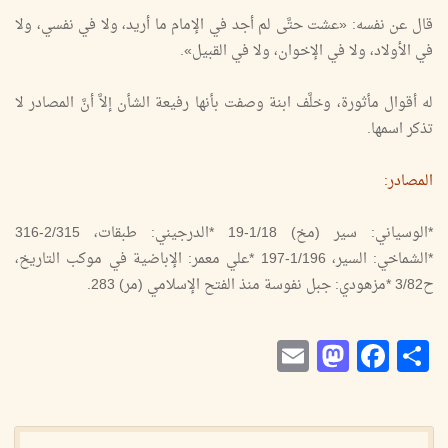
قال عن نفسه: «عشت حتَّى لم أجد في الإمام ما أريد، ولا في نفسي، ولا
في الأولاد، ولا في الإخوان، ولا في القبيل».
له أقوال مأثورة، وخلَّف ابنة وصفت بأنها رفيعة الشأن إلاَّ أنَّ المصادر لا
تذكر اسمها.
المصادر:
*الوسياني: سير (مخ) 1/18-19 *الدرجيني: طبقات، 2/315-316
*الشماخي: السير، 1/196-197 *علي معمر: الإباضية في موكب التاريخ،
ح3/82 *مزهودي: جبل نفوسة منذ الفتح الإسلامي (مر) 283.
Mastodon
Email
Facebook
Share