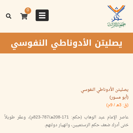
تجاوز
إلى
0
المحتوى
Toggle
الرئيسي
navigation
يصليتن الأدوناطي النفوسي
يصليتن الأدوناطي النفوسي
(أبو مسور)
(ق: 3هـ / 9م)
عاصر الإمام عبد الوهاب (حكم: 171-208هـ/787-823م)، وعمِّر طويلاً
حَتى أدرك ضعف حكم الرستميين، وانهيار دولتهم.