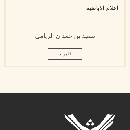
أعلام الإباضية
سعيد بن حمدان الريامي
المزيد