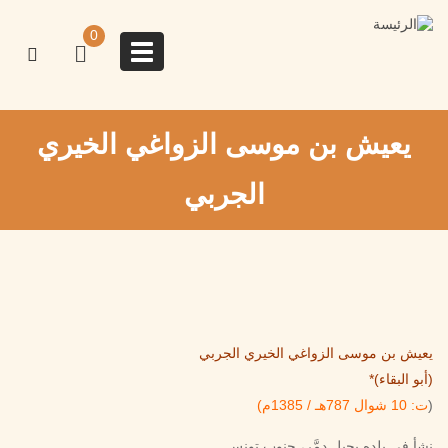
تجاوز
إلى
0
المحتوى
Toggle
الرئيسي
navigation
يعيش بن موسى الزواغي الخيري
الجربي
يعيش بن موسى الزواغي الخيري الجربي
(أبو البقاء)*
(
ت: 10 شوال 787هـ / 1385م)
نشأ في بلده بجبل دمَّر، جنوب تونس.