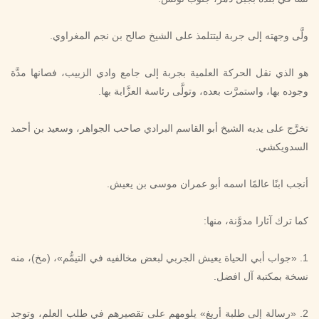
ولَّى وجهته إلى جربة ليتتلمذ على الشيخ صالح بن نجم المغراوي.
هو الذي نقل الحركة العلمية بجربة إلى جامع وادي الزبيب، فصانها مدَّة
وجوده بها، واستمرَّت بعده، وتولَّى رئاسة العزَّابة بها.
تخرَّج على يديه الشيخ أبو القاسم البرادي صاحب الجواهر، وسعيد بن أحمد
السدويكشي.
أنجب ابنًا عالمًا اسمه أبو عمران موسى بن يعيش.
كما ترك آثارا مدوَّنة، منها:
1. «جواب أبي الحياة يعيش الجربي لبعض مخالفيه في التيمُّم»، (مخ)، منه
نسخة بمكتبة آل افضل.
2. «رسالة إلى طلبة أريغ» يلومهم على تقصيرهم في طلب العلم، وتوجد