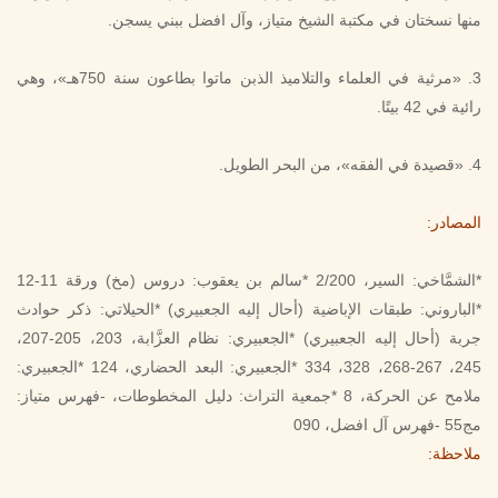
منها نسختان في مكتبة الشيخ متياز، وآل افضل ببني يسجن.
3. «مرثية في العلماء والتلاميذ الذبن ماتوا بطاعون سنة 750هـ»، وهي
رائية في 42 بيتًا.
4. «قصيدة في الفقه»، من البحر الطويل.
المصادر:
*الشمَّاخي: السير، 2/200 *سالم بن يعقوب: دروس (مخ) ورقة 11-12
*الباروني: طبقات الإباضية (أحال إليه الجعبيري) *الحيلاتي: ذكر حوادث
جربة (أحال إليه الجعبيري) *الجعبيري: نظام العزَّابة، 203، 205-207،
245، 267-268، 328، 334 *الجعبيري: البعد الحضاري، 124 *الجعبيري:
ملامح عن الحركة، 8 *جمعية التراث: دليل المخطوطات، -فهرس متياز:
مج55 -فهرس آل افضل، 090
ملاحظة: