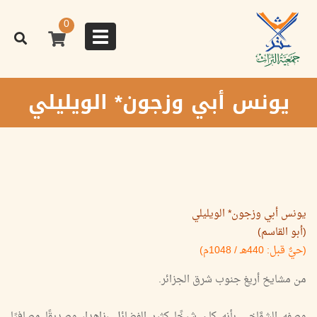
تجاوز
إلى
0
المحتوى
Toggle
الرئيسي
navigation
يونس أبي وزجون* الويليلي
يونس أبي وزجون* الويليلي
(أبو القاسم)
(حيٌّ قبل: 440هـ / 1048م)
من مشايخ أريغ جنوب شرق الجزائر.
وصفه الشمَّاخي بأنه كان شيخًا كثير الفضائل ،زاهدا، وصديقًا مصافيًا