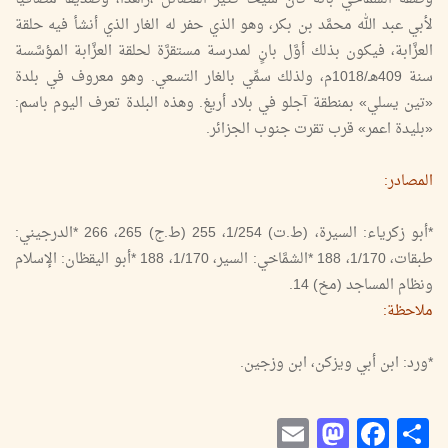
لأبي عبد الله محمَّد بن بكر، وهو الذي حفر له الغار الذي أنشأ فيه حلقة
العزَّابة، فيكون بذلك أوَّل بانٍ لمدرسة مستقرَّة لحلقة العزَّابة المؤسَّسة
سنة 409هـ/1018م، ولذلك سمِّي بالغار التسعي. وهو معروف في بلدة
«تين يسلي» بمنطقة آجلو في بلاد أريغ. وهذه البلدة تعرف اليوم باسم:
«بليدة اعمر» قرب تقرت جنوب الجزائر.
المصادر:
*أبو زكرياء: السيرة، (ط.ت) 1/254، 255 (ط.ج) 265، 266 *الدرجيني:
طبقات، 1/170، 188 *الشمَّاخي: السير، 1/170، 188 *أبو اليقظان: الإسلام
ونظام المساجد (مخ) 14.
ملاحظة:
*ورد: ابن أبي ويزكن، ابن وزجين.
Mastodon
Email
Facebook
Share