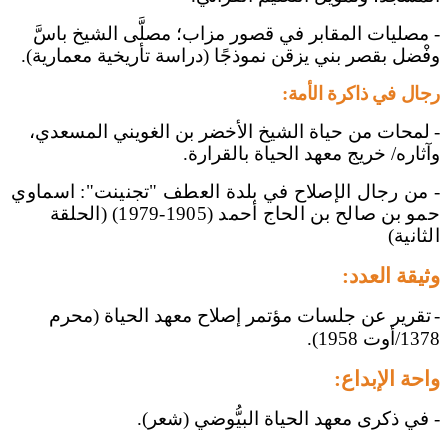
- مصليات المقابر في قصور مزاب؛ مصلَّى الشيخ باسَّ
وفْضل بقصر بني يزقن نموذجًا (دراسة تأريخية معمارية).
رجال في ذاكرة الأمة:
-
لمحات من حياة الشيخ الأخضر بن الغويني المسعدي،
وآثاره/ خريج معهد الحياة بالقرارة
.
- من رجال الإصلاح في بلدة العطف "تجنينت": اسماوي
حمو بن صالح بن الحاج أحمد (1905-1979) (الحلقة
الثانية)
وثيقة العدد:
-
تقرير عن جلسات مؤتمر إصلاح معهد الحياة (محرم
1378/أوت 1958).
واحة الإبداع:
-
في ذكرى معهد الحياة البيُّوضي (شعر).