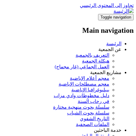
تجاوز إلى المحتوى الرئيسي
Toggle navigation
Main navigation
الرئيسة
عن الجمعية
التعريف بالجمعية
هيكلة الجمعية
العمل الجماعي (غار مجماج)
مشاريع الجمعية
معجم أعلام الإباضية
معجم مصطلحات الإباضية
بيبليوغرافيا الإباضية
دليل مخطوطات وادي مزاب
في رحاب السنة
سلسلة بحوث منهجية مختارة
سلسلة بحوث الشباب
التاريخ الشفوي
الملفات الصحفية
خدمة الباحثين
استقبال الباحثين