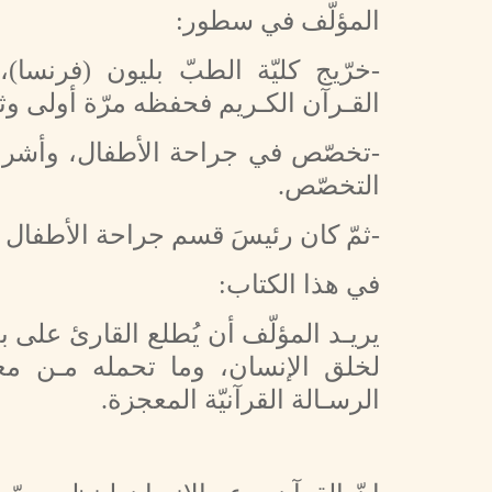
المؤلّف في سطور:
-خرّيج كليّة الطبّ بليون (فرنسا)
القـرآن الكـريم فحفظه مرّة أولى وثا
-تخصّص في جراحة الأطفال، وأشرف ع
التخصّص.
-ثمّ كان رئيسَ قسم جراحة الأطفال
في هذا الكتاب:
يريـد المؤلّف أن يُطلع القارئ على 
لخلق الإنسان، وما تحمله مـن معان
الرسـالة القرآنيّة المعجزة.