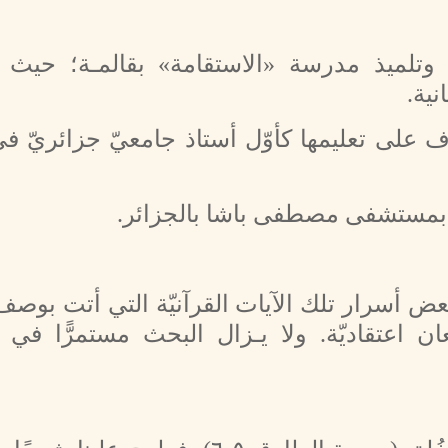
، وتلميذ مدرسة «الاستقامة» بقالمـة؛ حيث تع
نية.
لى تعليمها كأوّل أستاذ جامعيّ جزائريّ في
 بمستشفى مصطفى باشا بالجزائر.
بعض أسرار تلك الآيات القرآنيّة التي أتت بوصف
 اعتقاديّة. ولا يـزال البحث مستمرًّا في أب