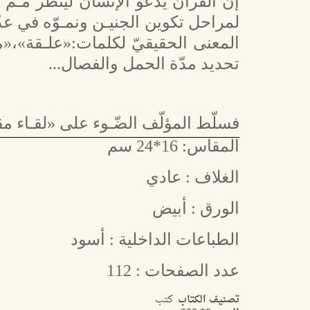
لمراحل تكوين الجنيـن ونمـوّه في عدّ
المعنى الحقيقيّ لكلمات:«علـقة»،«
تحديد مدّة الحمل والفصال...
فسلّط المؤلّف الضّـوء على «لقـاء مقدّ
المقاس: 16*24 سم
الغلاف : عادي
الورق : أبيض
الطباعات الداخلية : أسود
عدد الصفحات : 112
تصنيف الكتاب
كتب