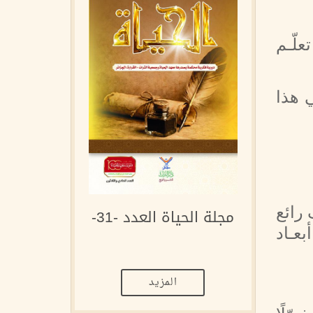
لّـم
 هذا
 رائع
مجلة الحياة العدد -31-
عـاد
المزيد