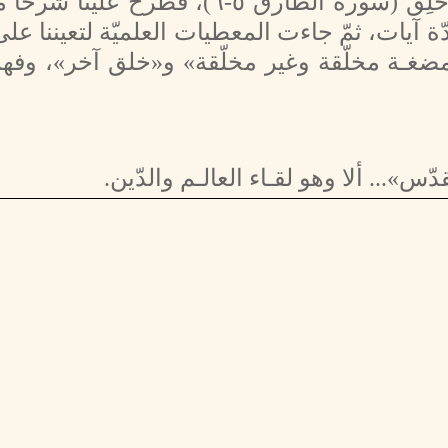
إنّ القرآن يدعو الإنسان لينظر مـمّ خُلِق (سورة الطارق ٥-٦)، فطرح علي
ة آيات، ثمّ جاءت المعطيات العلميّة لتعيننا عل
مضغـة مخلّقة وغير مخلّقة» و«خلق آخر»، وفهم
س»... ألا وهو لقـاء العالـم والدّين.