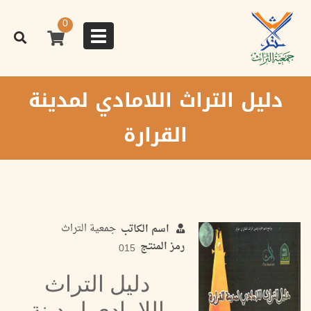
تجاوز
إلى
0
المحتوى
Toggle
الرئيسي
navigation
دليل التراث اللامادي لمدينة
القرارة
جمعية التراث
اسم الكاتب
رمز المنتج
015
دليل التراث
اللامادي لمدينة